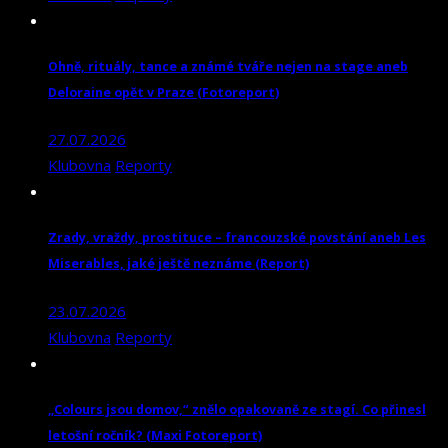
Ohně, rituály, tance a známé tváře nejen na stage aneb
Deloraine opět v Praze (Fotoreport)
27.07.2026
Klubovna
Reporty
Zrady, vraždy, prostituce – francouzské povstání aneb Les
Miserables, jaké ještě neznáme (Report)
23.07.2026
Klubovna
Reporty
„Colours jsou domov,“ znělo opakovaně ze stagí. Co přinesl
letošní ročník? (Maxi Fotoreport)