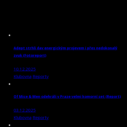
Adept strhli dav energickým projevem i přes nedokonalý
zvuk (Fotoreport)
10.12.2025
Klubovna
Reporty
Of Mice & Men odehráli v Praze velmi komorní set (Report)
03.12.2025
Klubovna
Reporty