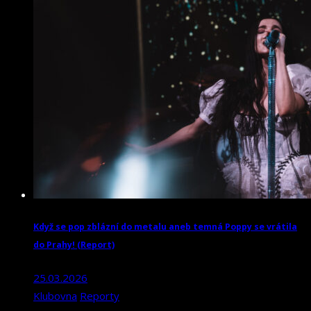
Když se pop zblázní do metalu aneb temná Poppy se vrátila
do Prahy! (Report)
25.03.2026
Klubovna
Reporty