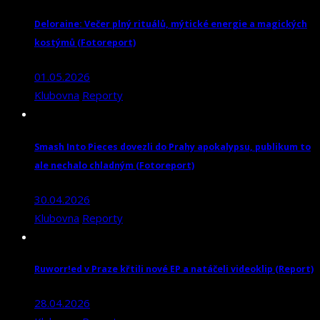
Deloraine: Večer plný rituálů, mýtické energie a magických
kostýmů (Fotoreport)
01.05.2026
Klubovna
Reporty
Smash Into Pieces dovezli do Prahy apokalypsu, publikum to
ale nechalo chladným (Fotoreport)
30.04.2026
Klubovna
Reporty
Ruworr!ed v Praze křtili nové EP a natáčeli videoklip (Report)
28.04.2026