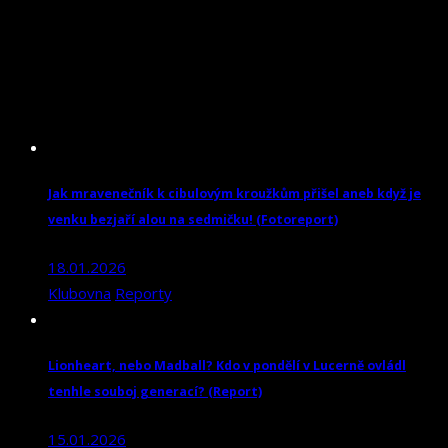
Jak mravenečník k cibulovým kroužkům přišel aneb když je
venku bezjaří alou na sedmičku! (Fotoreport)
18.01.2026
Klubovna
Reporty
Lionheart, nebo Madball? Kdo v pondělí v Lucerně ovládl
tenhle souboj generací? (Report)
15.01.2026