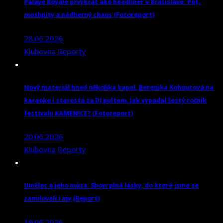
Palaye Royale prvýkrát ako headliner v Bratislave: Pot,
moshpity a nádherný chaos (Fotoreport)
28.06.2026
Klubovna
Reporty
Nový materiál hned několika kapel, Berenika Kohoutová na
karaoke i starosta za DJ pultem. Jak vypadal šestý ročník
festivalu KAMEN!CE? (Fotoreport)
20.06.2026
Klubovna
Reporty
Umělec a jeho múza: Show plná lásky, do které jsme se
zamilovali i my (Report)
19.06.2026