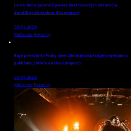
Lorna Shore potvrdili pověst deathcorových virtuózů a
doručili epickou show (Fotoreport)
26.01.2026
Klubovna
Reporty
Raye přivezla do Prahy nové album ještě před jeho vydáním a
publikum jí leželo u nohou! (Report)
26.01.2026
Klubovna
Reporty