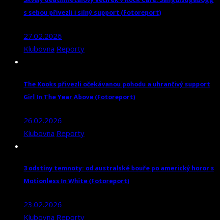
s sebou přivezli i silný support (Fotoreport)
27.02.2026
Klubovna
Reporty
The Kooks přivezli očekávanou pohodu a uhrančivý support
Girl In The Year Above (Fotoreport)
26.02.2026
Klubovna
Reporty
3 odstíny temnoty: od australské bouře po americký horor s
Motionless In White (Fotoreport)
23.02.2026
Klubovna
Reporty