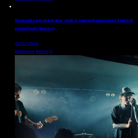
Show jako horská dráha: mgk si napravil reputaci u českých
posluchačů (Report)
22.02.2026
Klubovna
Reporty