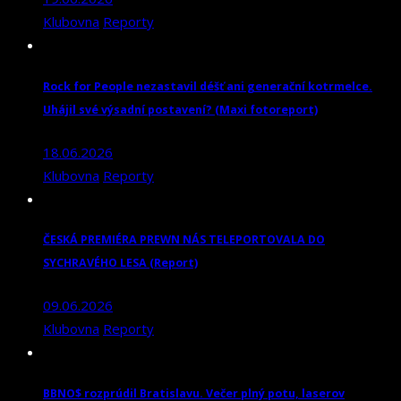
Klubovna
Reporty
Rock for People nezastavil déšť ani generační kotrmelce.
Uhájil své výsadní postavení? (Maxi fotoreport)
18.06.2026
Klubovna
Reporty
ČESKÁ PREMIÉRA PREWN NÁS TELEPORTOVALA DO
SYCHRAVÉHO LESA (Report)
09.06.2026
Klubovna
Reporty
BBNO$ rozprúdil Bratislavu. Večer plný potu, laserov