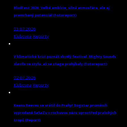
BludFest 2026: Veľké ambície, silná atmosféra, ale aj
premrhaný potenciál (Fotoreport)
03.07.2026
Klubovna
Reporty
V klimatické krizi poznáš skvělý festival. Mighty Sounds
slavilo ve stylu, až se stage prohýbaly (Fotoreport)
02.07.2026
Klubovna
Reporty
Keanu Reeves se vrátil do Prahy! Dogstar proměnili
vyprodané SaSaZu v rockovou oázu uprostřed pražských
tropů (Report)