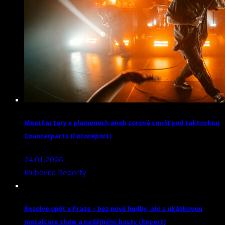
MeetFactory v plamenech aneb corová smršť pod taktovkou
Counterparts (Fotoreport)
24.01.2026
Klubovna
Reporty
Resolve opět v Praze – bez nové hudby, ale s ukázkovou
metalcore show a nadějnými hosty (Report)