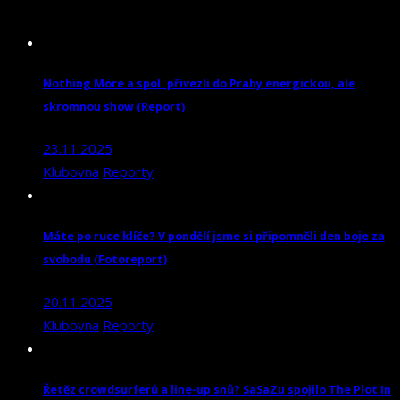
Nothing More a spol. přivezli do Prahy energickou, ale
skromnou show (Report)
23.11.2025
Klubovna
Reporty
Máte po ruce klíče? V pondělí jsme si připomněli den boje za
svobodu (Fotoreport)
20.11.2025
Klubovna
Reporty
Řetěz crowdsurferů a line-up snů? SaSaZu spojilo The Plot In