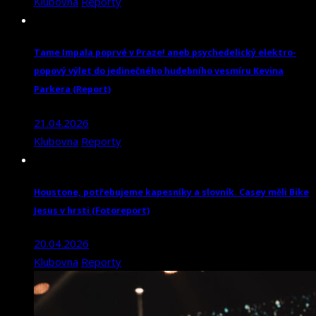
Klubovna
Reporty
Tame Impala poprvé v Praze! aneb psychedelický elektro-
popový výlet do jedinečného hudebního vesmíru Kevina
Parkera (Report)
21.04.2026
Klubovna
Reporty
Houstone, potřebujeme kapesníky a slovník. Casey měli Bike
Jesus v hrsti (Fotoreport)
20.04.2026
Klubovna
Reporty