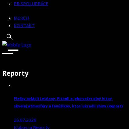
PR SPOLUPRÁCE
MERCH
KONTAKT
Reporty
Plešky ovládli Letňany: Pitbull a jeho večer plný hitov,
skvelej atmosféry a fanúšikov, ktorí ukradli show (Report)
28.07.2026
Klubovna
Reporty