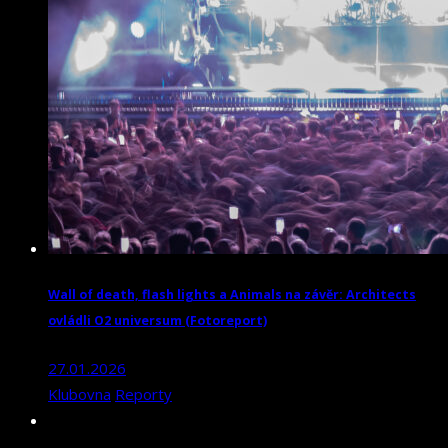
Wall of death, flash lights a Animals na závěr: Architects
ovládli O2 universum (Fotoreport)
27.01.2026
Klubovna
Reporty