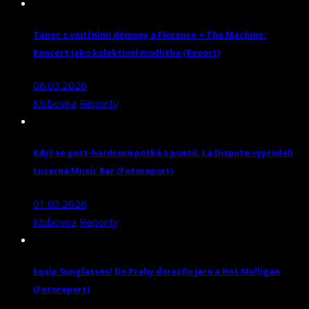
Tanec s vnitřními démony a Florence + The Machine:
Koncert jako kolektivní modlitba (Report)
06.03.2026
Klubovna
Reporty
Když se post-hardcore potká s poezií. La Dispute vyprodali
Lucerna Music Bar (Fotoreport)
01.03.2026
Klubovna
Reporty
Equip Sunglasses! Do Prahy dorazilo jaro a Hot Mulligan
(Fotoreport)