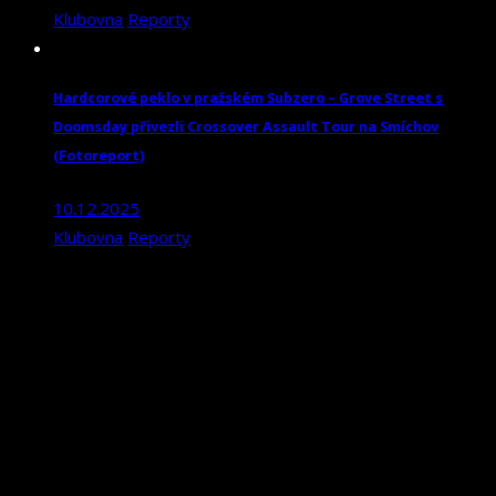
Klubovna
Reporty
Hardcorové peklo v pražském Subzero – Grove Street s
Doomsday přivezli Crossover Assault Tour na Smíchov
(Fotoreport)
10.12.2025
Klubovna
Reporty