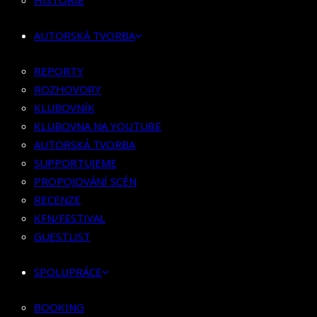
HISTORIE
KLUBOVNÍK
KLUBOVNA NA YOUTUBE
AUTORSKÁ TVORBA
AUTORSKÁ TVORBA
SUPPORTUJEME
REPORTY
PROPOJOVÁNÍ SCÉN
ROZHOVORY
RECENZE
KLUBOVNÍK
KFN/FESTIVAL
KLUBOVNA NA YOUTUBE
GUESTLIST
AUTORSKÁ TVORBA
SUPPORTUJEME
SPOLUPRÁCE
PROPOJOVÁNÍ SCÉN
RECENZE
BOOKING
KFN/FESTIVAL
PR SPOLUPRÁCE
GUESTLIST
MERCH
SPOLUPRÁCE
KONTAKT
BOOKING