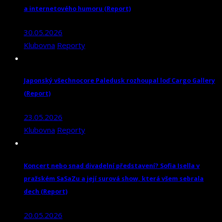
a internetového humoru (Report)
30.05.2026
Klubovna
Reporty
Japonský všechnocore Paledusk rozhoupal loď Cargo Gallery
(Report)
23.05.2026
Klubovna
Reporty
Koncert nebo snad divadelní představení? Sofia Isella v
pražském SaSaZu a její surová show, která všem sebrala
dech (Report)
20.05.2026