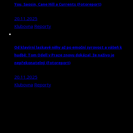
You, Saosin, Cane Hill a Currents (Fotoreport)
20.11.2025
Klubovna
Reporty
Od klavírní laskavé něhy až po emoční syrovost a vášeň k
hudbě: Tom Odell v Praze znovu dokázal, že naživo je
nepřekonatelný (Fotoreport)
20.11.2025
Klubovna
Reporty