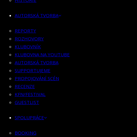
HISTORIE
KLUBOVNÍK
KLUBOVNA NA YOUTUBE
AUTORSKÁ TVORBA
AUTORSKÁ TVORBA
SUPPORTUJEME
REPORTY
PROPOJOVÁNÍ SCÉN
ROZHOVORY
RECENZE
KLUBOVNÍK
KFN/FESTIVAL
KLUBOVNA NA YOUTUBE
GUESTLIST
AUTORSKÁ TVORBA
SUPPORTUJEME
SPOLUPRÁCE
PROPOJOVÁNÍ SCÉN
RECENZE
BOOKING
KFN/FESTIVAL
PR SPOLUPRÁCE
GUESTLIST
MERCH
SPOLUPRÁCE
KONTAKT
BOOKING