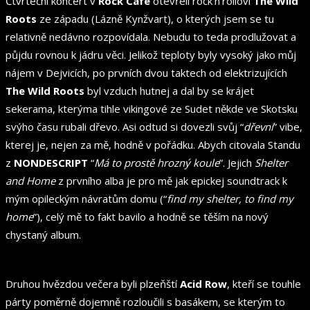
Čtvrteční koncert v
Rock Café
otevřeli rock’n’rolloví
The Wild
Roots
ze západu (Lázně Kynžvart), o kterých jsem se tu
relativně nedávno rozpovídala. Nebudu to teda prodlužovat a
půjdu rovnou k jádru věci. Jelikož teploty byly vysoký jako můj
nájem v Dejvicích, po prvních dvou taktech od elektrizujících
The Wild Roots
byl vzduch hutnej a dal by se krájet
sekerama, kterýma tihle vikingové ze Sudet někde ve Skotsku
svýho času rubali dřevo. Asi odtud si dovezli svůj “
dřevní
” vibe,
kterej je, nejen za mě, hodně v pořádku. Abych citovala Standu
z
NONDESCRIPT
“
Má to prostě hrozný koule
”. Jejich
Shelter
and Home
z prvního alba je pro mě jak epickej soundtrack k
mým opileckým návratům domu (“
find my shelter, to find my
home
”), celý mě to fakt bavilo a hodně se těším na nový
chystaný album.
Druhou hvězdou večera byli plzeňští
Acid Row
, kteří se touhle
párty poměrně dojemně rozloučili s basákem, se kterým to