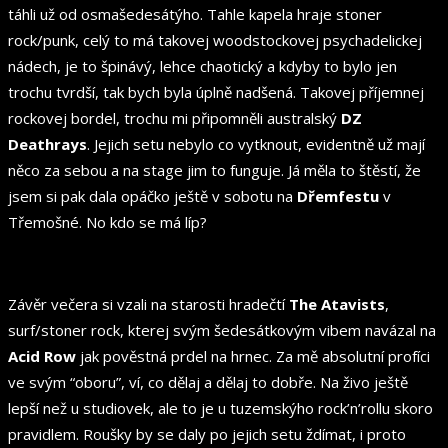
táhli už od osmašedesátýho. Tahle kapela hraje stoner
rock/punk, celý to má takovej woodstockovej psychadelickej
nádech, je to špinávý, lehce chaotický a kdyby to bylo jen
trochu tvrdší, tak bych byla úplně nadšená. Takovej příjemnej
rockovej bordel, trochu mi připomněli australský
DZ
Deathrays
. Jejich setu nebylo co vytknout, evidentně už mají
něco za sebou a na stage jim to funguje. Já měla to štěstí, že
jsem si pak dala opáčko ještě v sobotu na
Dřemfestu
v
Třemošné. No kdo se má líp?
Závěr večera si vzali na starosti hradečtí
The Atavists
,
surf/stoner rock, kterej svým šedesátkovým vibem navázal na
Acid Row
jak pověstná prdel na hrnec. Za mě absolutní profíci
ve svým “oboru”, ví, co dělaj a dělaj to dobře. Na živo ještě
lepší než u studiovek, ale to je u tuzemskýho rock’n’rollu skoro
pravidlem. Roušky by se daly po jejich setu ždímat, i proto