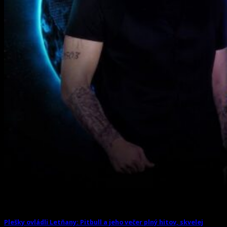
Plešky ovládli Letňany: Pitbull a jeho večer plný hitov, skvelej