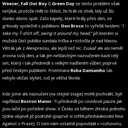
Weezer, Fall Out Boy
či
Green Day
se tento problém však
netýkal, protože měli to štěstí, že hráli ve chvíli, kdy už šlo
slunko dávno spát. Zato kapely, které hrály přes den, se
grilovaly společně s publikem.
Don Broco
to vyřešili heslem: “
I
take my T-shirt off, swing it around my head
,” při kterém si
mužská část publika sundala trička a roztočila je nad hlavou.
Větrák jak z Aliexpressu, ale lepší než nic. Zvukař ale asi neměl
zrovna svůj den, a tak jim nešťastným nazvučením kazil celý
set, který i tak předvedli s velkým nadšením vůbec poprvé
před českým publikem. Frontmana
Roba Damianiho
tak
nebylo občas slyšet, což je věčná škoda.
Kde jsme ale nazvučení (na stejné stage) mohli pochválit, byli
například
Boston Manor
. Ti předvedli po covidové pauze jak
jsou lační po pořádné show. V Česku se během zhruba jednoho
týdne objevili již podruhé (poprvé si střihli předskakování Rise
Against v Praze). O tom nám ostatně popovídali v rozhovoru,