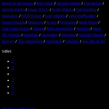
Being As An Ocean
/
Bob Vylan
/
Boston Manor
/
Don Broco
/
Donnie Darko
/
Dope D.O.D.
/
Enter Shikari
/
Fall Out Boy
/
Grandson
/
GREEN DAY
/
Ivan Mládek
/
John Wolfhooker
/
KennyHoopla
/
Klubovna
/
Krang
/
Leoniden
/
Neck Deep
/
One Step Closer
/
Panda
/
Rare Americans
/
Redzed
/
Rock
For People
/
Severals
/
Skywalker
/
Slowthai
/
Strange Bones
/
Sum 41
/
The Valentines
/
Wargasm
/
Weezer
/
You Me At Six
Sdílet: