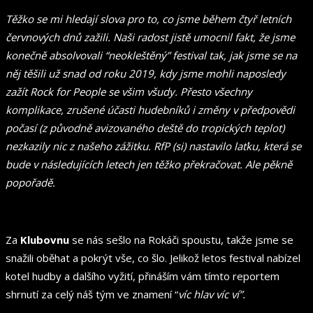
Těžko se mi hledají slova pro to, co jsme během čtyř letních
červnových dnů zažili. Naši radost jistě umocnil fakt, že jsme
konečně absolvovali “neokleštěný” festival tak, jak jsme se na
něj těšili už snad od roku 2019, kdy jsme mohli naposledy
zažít Rock for People se všim všudy. Přesto všechny
komplikace, zrušené účasti hudebníků i změny v předpovědi
počasí (z původně avizovaného deště do tropických teplot)
nezkazily nic z našeho zážitku. RfP (si) nastavilo laťku, která se
bude v následujících letech jen těžko překračovat. Ale pěkně
popořadě.
Za
Klubovnu
se nás sešlo na Rokáči spoustu, takže jsme se
snažili oběhat a pokrýt vše, co šlo. Jelikož letos festival nabízel
kotel hudby a dalšího vyžití, přináším vám tímto reportem
shrnutí za celý náš tým ve znamení “
víc hlav víc ví”.