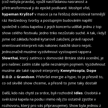
(což nebyla pravda), využil nastřádanou nasranost a
přetransformoval ji do epické podívané. Moshpit vřel,
hypeman Kryštof
v masce (a na řetězu) dokresloval temnější
ráz Redzedovy tvorby a postupným budováním napětí
společně s celou kapelou z jejich koncertu udělali jednu z top
show celého festivalu. Jedno triko nezůstalo suché. A tak, i když
jsme od základu hodně kytarově založení, právě rapově
orientovaní interpreti nás nakonec nadchli skoro nejvíc.
Jednoznačně musíme vyzdvihnout vystoupení rappera
Slowthai
, který zatímco v domovské Británii sbírá ocenění, je
pro našinec zatím stále spíše neznámým pojmem. Vyzdvihnout
musíme ale také rapové interprety
KennyHoopla
,
Dope
D.O.D
. a
Grandson
. Přehršel energie a hype, to je přesně to,
co od skvělé show chceme, a přesně to jsme taky dostali!
Další, kdo nás chytil za srdce, byli rozhodně
Idles
. Osobitá a
svérázná kapela na podiu i mimo něj (to ostatně zjistíte v
rozhovoru, který pro vás připravujeme). Show byla jednou z