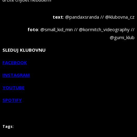
text
: @pandaxsranda // @klubovna_cz
foto
: @small_kid_min // @kormitch_videography //
@gumi_klub
SLEDUJ KLUBOVNU
FACEBOOK
INSTAGRAM
YOUTUBE
SPOTIFY
Tags: