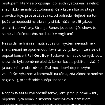
přístupem, který se propisuje i do jejich vystoupení, z něhož
snad nikdo nemohl být zklamaný. Celá kapela lítá po stage,
crowdsurfuje, prostě zábava už od pohledu. Nejlepší na tom
je, že to nepůsobí na sílu a my si tak můžeme užít jakousi
anarchii z první ruky. Strange Bones je, co se týče show, to
samé v blěděmodrém, hold punk v Anglii umí.
Než si dáme finální shrnutí, ať vás tím výčtem neunudíme k
smrti, nesmíme opomenout hlavní tahouny. Jako mrzení se dá
popsat koncert
Fall Out Boy
. Zvukově mu nebylo co vytknout,
show ale byla poměrně plochá, komunikace s publikem vlažná
(a basák Pete obecně neudělal moc dobrý dojem svým
znuděným výrazem a komentáři na téma, zda vůbec rozumíme
anglicky…), prostě tohle si nějak nesedlo.
Naopak
Weezer
byli přesně takoví, jaké jsme je čekali – milí,
příjemní, vychillovaní a skromní. Naservírovali nám krom
nostalgických vzpomínek parádní letní soundtrack. Velká