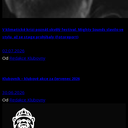
V klimatické krizi poznáš skvělý festival. Mighty Sounds slavilo ve
stylu, až se stage prohýbaly (Fotoreport)
02.07.2026
Od
Redakce Klubovny
Klubovník – klubové akce za červenec 2026
30.06.2026
Od
Redakce Klubovny