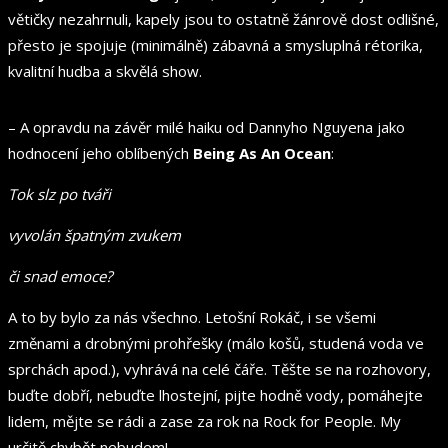
větičky nezahrnuli, kapely jsou to ostatně žánrově dost odlišné,
přesto je spojuje (minimálně) zábavná a smysluplná rétorika,
kvalitní hudba a skvělá show.
– A opravdu na závěr milé haiku od Dannyho Nguyena jako
hodnocení jeho oblíbených
Being As An Ocean
:
Tok slz po tváři
vyvolán špatným zvukem
či snad emoce?
A to by bylo za nás všechno. Letošní Rokáč, i se všemi
změnami a drobnými prohřešky (málo košů, studená voda ve
sprchách apod.), vyhrává na celé čáře. Těšte se na rozhovory,
buďte dobří, nebuďte lhostejní, pijte hodně vody, pomáhejte
lidem, mějte se rádi a zase za rok na Rock for People. My
určitě chybět nebudem!