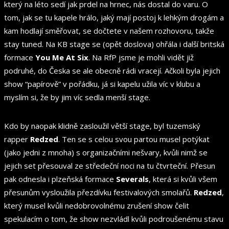
který na léto sedí jak prdel na hrnec, nás dostal do varu. O
tom, jak se tu kapele hrálo, jaký mají postoj k lehkým drogám a
kam hodlají směřovat, se dočtete v našem rozhovoru, takže
stay tuned. Na KB stage se (opět doslova) ohřála i další britská
formace
You Me At Six
. Na RfP jsme je mohli vidět již
podruhé, do Česka se ale obecně rádi vracejí. Ačkoli byla jejich
show “papírově” v pořádku, já si kapelu užila víc v klubu a
myslím si, že by jim víc sedla menší stage.
Kdo by naopak klidně zasloužil větší stage, byl tuzemský
rapper
Redzed
. Ten se s celou svou partou musel potýkat
(jako jedni z mnoha) s organizačními nešvary, kvůli nimž se
jejich set přesouval ze středeční noci na tu čtvrteční. Přesun
pak odnesla i plzeňská formace
Severals
, která si kvůli všem
přesunům vysloužila přezdívku festivalových smolařů.
Redzed
,
který musel kvůli nedobrovolnému zrušení show čelit
spekulacím o tom, že show nezvládl kvůli podroušenému stavu