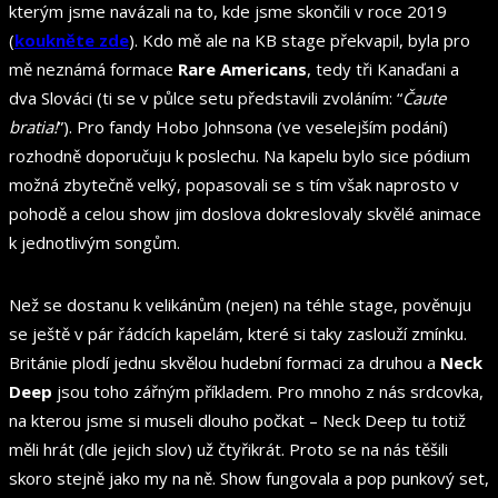
kterým jsme navázali na to, kde jsme skončili v roce 2019
(
koukněte zde
). Kdo mě ale na KB stage překvapil, byla pro
mě neznámá formace
Rare Americans
, tedy tři Kanaďani a
dva Slováci (ti se v půlce setu představili zvoláním: “
Čaute
bratia!
”). Pro fandy Hobo Johnsona
(ve veselejším podání)
rozhodně doporučuju k poslechu. Na kapelu bylo sice pódium
možná zbytečně velký, popasovali se s tím však naprosto v
pohodě a celou show jim doslova dokreslovaly skvělé animace
k jednotlivým songům.
Než se dostanu k velikánům (nejen) na téhle stage, pověnuju
se ještě v pár řádcích kapelám, které si taky zaslouží zmínku.
Británie plodí jednu skvělou hudební formaci za druhou a
Neck
Deep
jsou toho zářným příkladem. Pro mnoho z nás srdcovka,
na kterou jsme si museli dlouho počkat – Neck Deep tu totiž
měli hrát (dle jejich slov) už čtyřikrát. Proto se na nás těšili
skoro stejně jako my na ně. Show fungovala a pop punkový set,