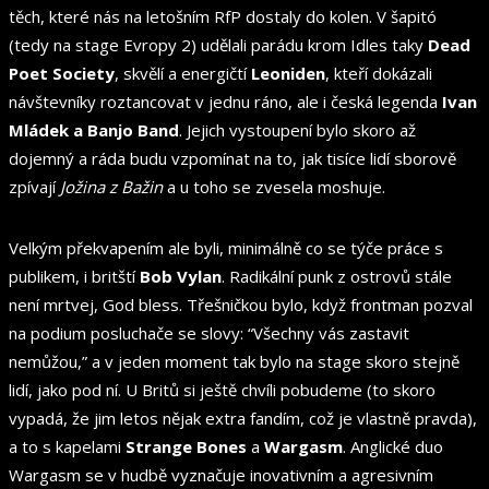
těch, které nás na letošním RfP dostaly do kolen. V šapitó
(tedy na stage Evropy 2) udělali parádu krom Idles taky
Dead
Poet Society
, skvělí a energičtí
Leoniden
, kteří dokázali
návštevníky roztancovat v jednu ráno, ale i česká legenda
Ivan
Mládek a Banjo Band
. Jejich vystoupení bylo skoro až
dojemný a ráda budu vzpomínat na to, jak tisíce lidí sborově
zpívají
Jožina z Bažin
a u toho se zvesela moshuje.
Velkým překvapením ale byli, minimálně co se týče práce s
publikem, i britští
Bob Vylan
. Radikální punk z ostrovů stále
není mrtvej, God bless. Třešničkou bylo, když frontman pozval
na podium posluchače se slovy: “Všechny vás zastavit
nemůžou,” a v jeden moment tak bylo na stage skoro stejně
lidí, jako pod ní. U Britů si ještě chvíli pobudeme (to skoro
vypadá, že jim letos nějak extra fandím, což je vlastně pravda),
a to s kapelami
Strange Bones
a
Wargasm
. Anglické duo
Wargasm se v hudbě vyznačuje inovativním a agresivním