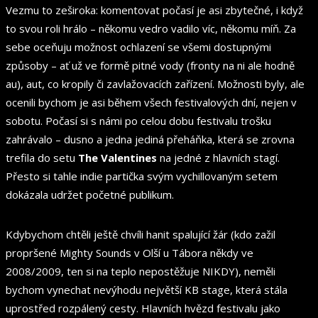
Vezmu to zeširoka: komentovat počasí je asi zbytečné, i když
to svou roli hrálo – někomu vedro vadilo víc, někomu míň. Za
sebe oceňuju možnost ochlazení se všemi dostupnými
způsoby – ať už ve formě pitné vody (fronty na ni ale hodně
au), aut, co kropily či zavlažovacích zařízení. Možnosti byly, ale
ocenili bychom je asi během všech festivalových dní, nejen v
sobotu. Počasí si s námi po celou dobu festivalu trošku
zahrávalo – dusno a jedna jediná přeháňka, která se zrovna
trefila do setu
The Valentines
na jedné z hlavních stagí.
Přesto si tahle indie partička svým vychillovaným setem
dokázala udržet početné publikum.
Kdybychom chtěli ještě chvíli hanit spalující žár (kdo zažil
propršené Mighty Sounds v Olší u Tábora někdy ve
2008/2009, ten si na teplo nepostěžuje NIKDY), neměli
bychom vynechat nevýhodu největší KB stage, která stála
uprostřed rozpálený cesty. Hlavních hvězd festivalu jako