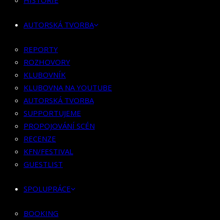
HISTORIE
KLUBOVNÍK
KLUBOVNA NA YOUTUBE
AUTORSKÁ TVORBA
AUTORSKÁ TVORBA
SUPPORTUJEME
REPORTY
PROPOJOVÁNÍ SCÉN
ROZHOVORY
RECENZE
KLUBOVNÍK
KFN/FESTIVAL
KLUBOVNA NA YOUTUBE
GUESTLIST
AUTORSKÁ TVORBA
SUPPORTUJEME
SPOLUPRÁCE
PROPOJOVÁNÍ SCÉN
RECENZE
BOOKING
KFN/FESTIVAL
PR SPOLUPRÁCE
GUESTLIST
MERCH
SPOLUPRÁCE
KONTAKT
BOOKING