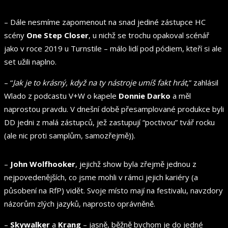
– Dále nesmíme zapomenout na snad jediné zástupce HC
scény
One Step Closer
, u nichž se trochu opakoval scénář
jako v roce 2019 u Turnstile – málo lidí pod pódiem, kteří si ale
set užili naplno.
– “
Jak je to krásný, když na ty nástroje umíš fakt hrát
,” zahlásil
Wlado z podcastu V+W o kapele
Donnie Darko
a měl
naprostou pravdu. V dnešní době přesamplované produkce byli
DD jedni z malá zástupců, jež zastupují “poctivou” tvář rocku
(ale nic proti samplům, samozřejmě)).
–
John Wolfhooker
, jejichž show byla zřejmě jednou z
nejpovedenějších, co jsme mohli v rámci jejich kariéry (a
působení na RfP) vidět. Svoje místo mají na festivalu, navzdory
názorům zlých jazyků, naprosto oprávněně.
–
Skywalker
a
Krang
– jasně, běžně bychom je do jedné