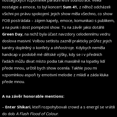
nostalgie a emoce, to byl koncert
Sum 41
, z něhož odcházeli
všichni po právu spokojení. Jejich show měla všechno, co show
FOB postrádala – zájem kapely, emoce, komunikaci s publikem,
a na punk i dost pompézní show. Tu na závěr jaksi dotáhli
Green Day
, na nichž byla účast navzdory celodennímu vedru
doslova masivní. Volbou setlistu zazněl prakticky průřez jejich
kariéry doplněný o konfety a ohňostroje. Kdybych neměla
handicap v podobě mé dětské výšky, kdy se i v předních
řadách můžu dívat místo podia tak maxiálně na lopatky lidí
přede mnou, určitě bych show ocenila. Takhle jsou mi
vzpomínkou aspoň ty emotivní melodie z mládí a záda kluka
přede mnou.
A na závěr honorable mentions:
–
Enter Shikari
, kteří rozpohybovali crowd a s energií se vrátili
do dob
A Flash Flood of Colour
.