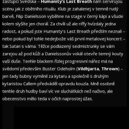
zástupci Švédska –
Humanity’s
Last
Breath
nám servírujou
scénu jak z obětního rituálu. Klub je zahalenej v temně rudý
barvě, Filip Danielsson vyběhne na stage v černý kápi a všude
kolem slyšíte jen chorál. Za chvíli už ale riffy hvízdaly jedna
radost, a pokud jste Humanity’s Last Breath předtím neznali –
nebo pokud byl tohle nedejbože váš první metalovej koncert –
tak Satan s váma. Těžce podlazený sedmistrunky se vám
zarejou až pod kůži a Danielssonův vokál otevře temný kouty
vaší duše. Tenhle blackem řízlej progresivní nářez má na
svědomí především Buster Odeholm (
Vildhjarta
,
Thrown
) –
jen tady bubny vyměnil za kytaru a společně s druhým
kytaristou Callem předváděl opravdu kouzla. Mně osobně
tenhle druh hudby baví víc ve sluchátkách než naživo, ale
obecenstvo mělo teda v očích naprostej úžas.