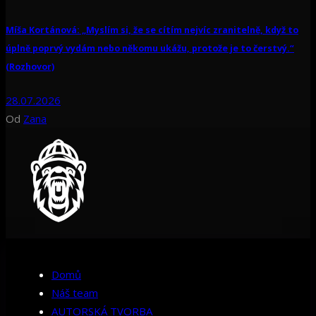
Míša Kortánová: „Myslím si, že se cítím nejvíc zranitelně, když to
úplně poprvý vydám nebo někomu ukážu, protože je to čerstvý.“
(Rozhovor)
28.07.2026
Od
Zana
Domů
Náš team
AUTORSKÁ TVORBA