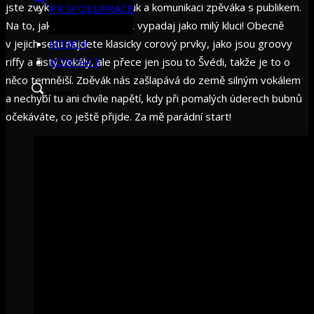
jste zvyklí. Cením čistej zvuk a komunikaci zpěváka s publikem.
PR SPOLUPRÁCE
Na to, jak to do nás sypou, vypadaj jako milý kluci! Obecně
v jejich setu najdete klasicky corový prvky, jako jsou groovy
MERCH
riffy a čistý vokály, ale přece jen jsou to Švédi, takže je to o
KONTAKT
něco temnější. Zpěvák nás zašlapává do země silným vokálem
a nechybí tu ani chvíle napětí, kdy při pomalých úderech bubnů
očekáváte, co ještě přijde. Za mě parádní start!