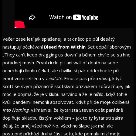
Večer zase letí jak splašenej, a tak něco po půl desátý
nastupují očekávaní
Bleed from Within
. Set odpálí sborovým
„They can’t keep dragging us down“ a během chvíle se strhne
pořádnej mosh. První circle pit ani wall of death na sebe
nenechají dlouho čekat, ale chvilku si pak oddechnete při
emotivním refrénu v
Levitate
. Emoce pak přetrvávaj, když
Scott se svým příznačně skotským přízvukem zdůrazňuje, jak
moc je dojímá, že je v klubu narváno a že je ničilo, když tohle
kvůli pandemii nemohli absolvovat. Když přijde moje oblíbená
Into Nothing
, všímám si, že kytarista Steven opět parádně
doplňuje skladbu čistým vokálem – jak to ty kytaristi sakra
dělaj, že uměj všechno? No, všechno šlape jak má, ale
postupně přichází druhá část setu, kde pomalu mizí moje