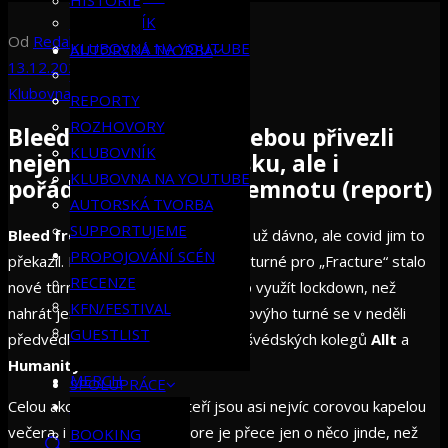
HISTORIE
KLUBOVNÍK
Od
Redakce Klubovny
KLUBOVNA NA YOUTUBE
AUTORSKÁ TVORBA
13.12.2022
AUTORSKÁ TVORBA
Klubovna
Reporty
SUPPORTUJEME
REPORTY
PROPOJOVÁNÍ SCÉN
ROZHOVORY
Bleed from Within s sebou přivezli
RECENZE
KLUBOVNÍK
nejen další novou desku, ale i
KFN/FESTIVAL
KLUBOVNA NA YOUTUBE
pořádnou švédskou temnotu (report)
GUESTLIST
AUTORSKÁ TVORBA
SUPPORTUJEME
Bleed from Within
plánovali přijet už dávno, ale covid jim to
SPOLUPRÁCE
PROPOJOVÁNÍ SCÉN
překazil. Díky tomu se z původního turné pro „Fracture“ stalo
RECENZE
nové turné pro „Shrine“. Aneb jak líp využít lockdown, než
BOOKING
KFN/FESTIVAL
nahrát ještě jednu desku! V rámci novýho turné se v neděli
PR SPOLUPRÁCE
GUESTLIST
předvedli ve Futuru za doprovodu švédských kolegů
Allt
a
Humanity’s
Last
Breath
.
MERCH
SPOLUPRÁCE
Celou akci rozjedou
Allt
, kteří jsou asi nejvíc corovou kapelou
KONTAKT
večera, i když jejich metalcore je přece jen o něco jinde, než
BOOKING