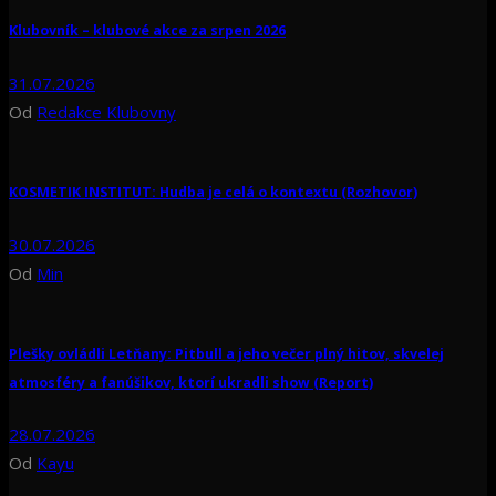
Klubovník – klubové akce za srpen 2026
31.07.2026
Od
Redakce Klubovny
KOSMETIK INSTITUT: Hudba je celá o kontextu (Rozhovor)
30.07.2026
Od
Min
Plešky ovládli Letňany: Pitbull a jeho večer plný hitov, skvelej
atmosféry a fanúšikov, ktorí ukradli show (Report)
28.07.2026
Od
Kayu