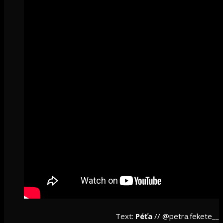
Text:
Péťa
// @petra.fekete__