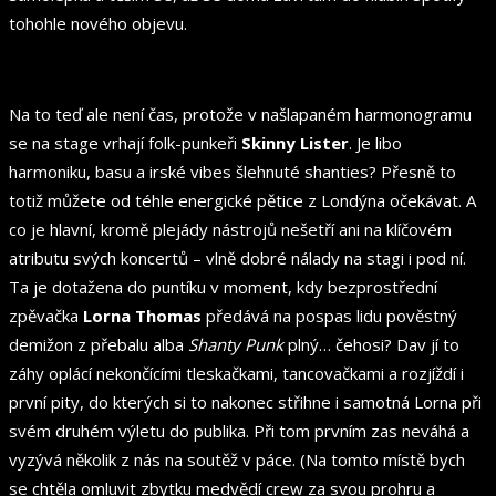
tohohle nového objevu.
Na to teď ale není čas, protože v našlapaném harmonogramu
se na stage vrhají folk-punkeři
Skinny Lister
. Je libo
harmoniku, basu a irské vibes šlehnuté shanties? Přesně to
totiž můžete od téhle energické pětice z Londýna očekávat. A
co je hlavní, kromě plejády nástrojů nešetří ani na klíčovém
atributu svých koncertů – vlně dobré nálady na stagi i pod ní.
Ta je dotažena do puntíku v moment, kdy bezprostřední
zpěvačka
Lorna Thomas
předává na pospas lidu pověstný
demižon z přebalu alba
Shanty Punk
plný… čehosi? Dav jí to
záhy oplácí nekončícími tleskačkami, tancovačkami a rozjíždí i
první pity, do kterých si to nakonec střihne i samotná Lorna při
svém druhém výletu do publika. Při tom prvním zas neváhá a
vyzývá několik z nás na soutěž v páce. (Na tomto místě bych
se chtěla omluvit zbytku medvědí crew za svou prohru a