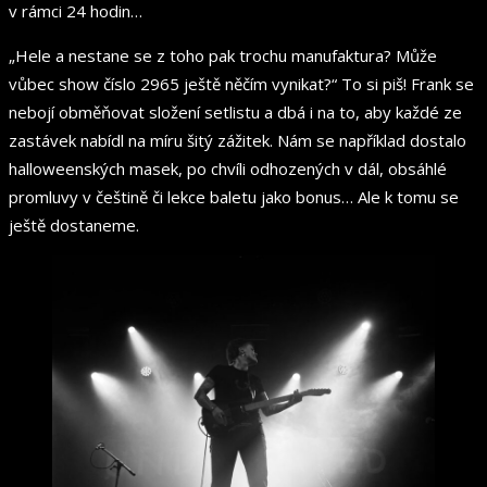
v rámci 24 hodin…
„Hele a nestane se z toho pak trochu manufaktura? Může
vůbec show číslo 2965 ještě něčím vynikat?“ To si piš! Frank se
nebojí obměňovat složení setlistu a dbá i na to, aby každé ze
zastávek nabídl na míru šitý zážitek. Nám se například dostalo
halloweenských masek, po chvíli odhozených v dál, obsáhlé
promluvy v češtině či lekce baletu jako bonus… Ale k tomu se
ještě dostaneme.