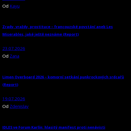
Od
Kayu
Zrady, vraždy, prostituce – francouzské povstání aneb Les
Miserables, jaké ještě neznáme (Report)
23.07.2026
Od
Zana
Limen Overboard 2026 – komorní setkání punkrockových srdcařů
(Report)
19.07.2026
Od
Zdenislav
IDLES ve Forum Karlín: hlasitý manifest proti nenávisti