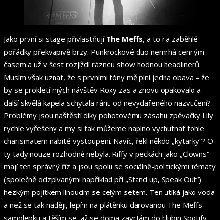
Jako první si stage přivlastňují
The Meffs
, a to na zaběhlé
pořádky překvapivě brzy. Punkrockové duo nemrhá cenným
časem a už v šest rozjíždí ráznou show hodnou headlinerů.
Musím však uznat, že s prvními tóny mě plní jedna obava – že
by se prokletí mých návštěv Roxy zas a znovu opakovalo a
další skvělá kapela schytala ránu od nevydařeného nazvučení?
Problémy jsou naštěstí díky pohotovému zásahu zpěvačky Lily
rychle vyřešeny a my si tak můžeme naplno vychutnat tohle
charismatem nabité vystoupení. Navíc, řekl někdo „kytarky“? O
ty tady nouze rozhodně nebyla. Riffy v peckách jako „Clowns“
mají ten správný říz a jsou spolu se sociálně-politickými tématy
(společně odzpívanými například při „Stand up, Speak Out“)
hezkým pojítkem linoucím se celým setem. Ten utíká jako voda
a než se tak naději, lepím na plátěnku darovanou The Meffs
samolepku a těším se, až se doma zavrtám do hlubin Spotify