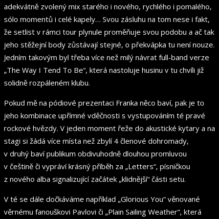
adekvátně zvolený mix starého i nového, rychlého i pomalého,
sólo momentů i celé kapely… Svou zásluhu na tom nese i fakt,
že setlist v rámci tour plynule proměňuje svou podobu a ač tak
jeho stěžejní body zůstávají stejné, o překvápka tu není nouze.
Jedním takovým byl třeba více než milý návrat full-band verze
„The Way I Tend To Be“, která nastoluje husinu v tu chvíli již
solidně rozpáleném klubu.
Pokud mě na pódiové prezentaci Franka něco baví, pak je to
jeho kombinace upřímné vděčnosti s vystupováním té pravé
rockové hvězdy. V jeden moment řeže do akustické kytary a na
stagi si žádá více místa než zbylí 4 členové dohromady,
v druhý baví publikum obdivuhodně dlouhou promluvou
v češtině či vypráví krásný příběh za „Letters“, písničkou
z nového alba signalizující začátek „klidnější“ části setu.
V té se dále dočkáváme například „Glorious You“ věnované
věrnému fanouškovi Pavlovi či „Plain Sailing Weather“, která