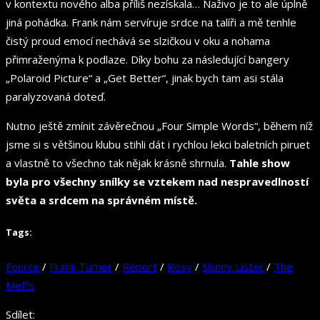
v kontextu nového alba příliš nezískala… Naživo je to ale úplně
jiná pohádka. Frank nám servíruje srdce na talíři a mě tenhle
čistý proud emocí nechává se slzičkou v oku a nohama
přimraženýma k podlaze. Díky bohu za následující bangery
„Polaroid Picture“ a „Get Better“, jinak bych tam asi stála
paralyzovaná doteď.
Nutno ještě zmínit závěrečnou „Four Simple Words“, během níž
jsme si s většinou klubu stihli dát i rychlou lekci baletních piruet
a vlastně to všechno tak nějak krásně shrnula.
Tahle show
byla pro všechny snílky se vztekem nad nespravedlností
světa a srdcem na správném místě.
Tags:
Fource
/
Frank Turner
/
Report
/
Roxy
/
Skinny Lister
/
The
Meffs
Sdílet: