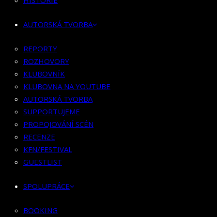
HISTORIE
KLUBOVNÍK
KLUBOVNA NA YOUTUBE
AUTORSKÁ TVORBA
AUTORSKÁ TVORBA
SUPPORTUJEME
REPORTY
PROPOJOVÁNÍ SCÉN
ROZHOVORY
RECENZE
KLUBOVNÍK
KFN/FESTIVAL
KLUBOVNA NA YOUTUBE
GUESTLIST
AUTORSKÁ TVORBA
SUPPORTUJEME
SPOLUPRÁCE
PROPOJOVÁNÍ SCÉN
RECENZE
BOOKING
KFN/FESTIVAL
PR SPOLUPRÁCE
GUESTLIST
MERCH
SPOLUPRÁCE
KONTAKT
BOOKING