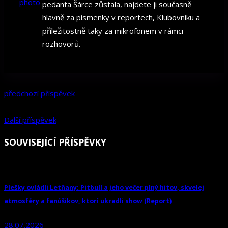
pedanta Šárce zůstala, najdete ji současně
hlavně za písmenky v reportech, Klubovníku a
příležitostně taky za mikrofonem v rámci
rozhovorů.
předchozí příspěvek
Další příspěvek
SOUVISEJÍCÍ PŘÍSPĚVKY
Plešky ovládli Letňany: Pitbull a jeho večer plný hitov, skvelej
atmosféry a fanúšikov, ktorí ukradli show (Report)
28.07.2026