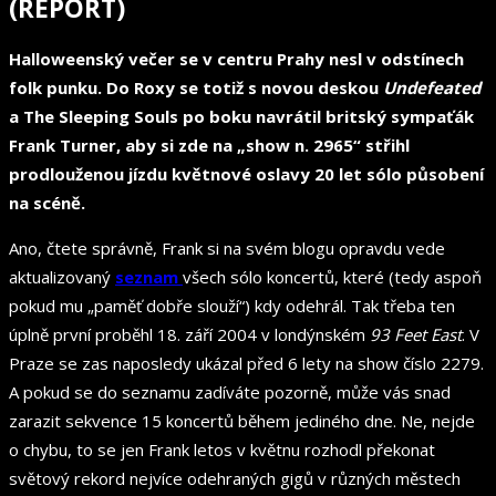
(REPORT)
Halloweenský večer se v centru Prahy nesl v odstínech
folk punku. Do Roxy se totiž s novou deskou
Undefeated
a The Sleeping Souls po boku navrátil britský sympaťák
Frank Turner, aby si zde na „show n. 2965“ střihl
prodlouženou jízdu květnové oslavy 20 let sólo působení
na scéně.
Ano, čtete správně, Frank si na svém blogu opravdu vede
aktualizovaný
seznam
všech sólo koncertů, které (tedy aspoň
pokud mu „paměť dobře slouží“) kdy odehrál. Tak třeba ten
úplně první proběhl 18. září 2004 v londýnském
93 Feet East
. V
Praze se zas naposledy ukázal před 6 lety na show číslo 2279.
A pokud se do seznamu zadíváte pozorně, může vás snad
zarazit sekvence 15 koncertů během jediného dne. Ne, nejde
o chybu, to se jen Frank letos v květnu rozhodl překonat
světový rekord nejvíce odehraných gigů v různých městech