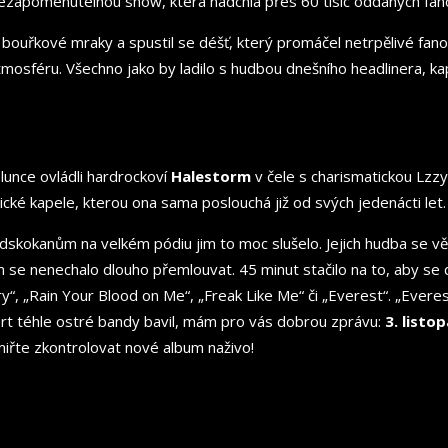
zapomenutelnou show, která nadchla přes 60 tisíc oddaných fanou
ouřkové mraky a spustil se déšť, který promáčel netrpělivé fanou
mosféru. Všechno jako by ladilo s hudbou dnešního headlinera, ka
slunce ovládli hardrockoví
Halestorm
v čele s charismatickou Lzzy
cké kapele, kterou ona sama poslouchá již od svých jedenácti let.
edskokanům na velkém pódiu jim to moc slušelo. Jejich hudba se vě
 se nenechalo dlouho přemlouvat. 45 minut stačilo na to, aby se dav 
Misery“, „Rain Your Blood on Me“, „Freak Like Me“ či „Everest“. „
cert téhle ostré bandy bavil, mám pro vás dobrou zprávu:
3. listo
amiřte zkontrolovat nové album naživo!