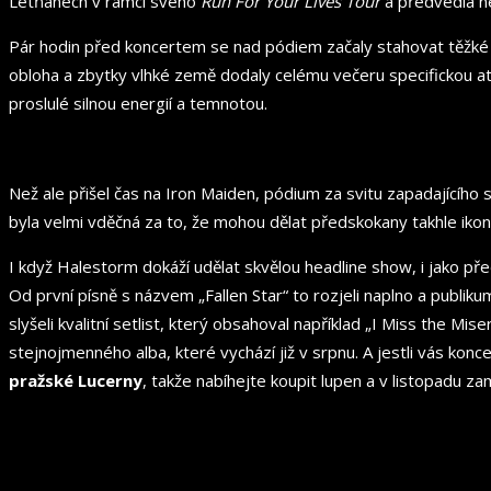
Letňanech v rámci svého
Run For Your Lives Tour
a předvedla ne
Pár hodin před koncertem se nad pódiem začaly stahovat těžké b
obloha a zbytky vlhké země dodaly celému večeru specifickou at
proslulé silnou energií a temnotou.
Než ale přišel čas na Iron Maiden, pódium za svitu zapadajícího 
byla velmi vděčná za to, že mohou dělat předskokany takhle ikoni
I když Halestorm dokáží udělat skvělou headline show, i jako př
Od první písně s názvem „Fallen Star“ to rozjeli naplno a publikum
slyšeli kvalitní setlist, který obsahoval například „I Miss the 
stejnojmenného alba, které vychází již v srpnu. A jestli vás kon
pražské Lucerny
, takže nabíhejte koupit lupen a v listopadu z