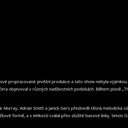
o své propracované jevištní produkce a tato show nebyla výjimkou. 
ečera objevoval v různých nadživotních podobách. Během písně „The
Murray, Adrian Smith a Janick Gers předvedli těsná melodická sóla
pičkové formě, a s lehkostí cválal přes složité basové linky. Simo