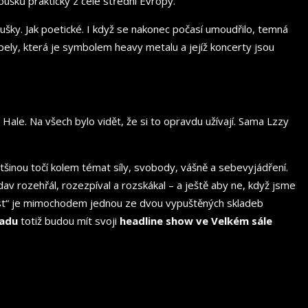
šků prakticky z celé střední Evropy.
šky. Jak poetické. I když se nakonec počasí umoudřilo, temná
pely, která je symbolem heavy metalu a jejíž koncerty jsou
 Hale. Na všech bylo vidět, že si to opravdu užívají. Sama Lzzy
tšinou točí kolem témat síly, svobody, vášně a sebevyjádření.
rozehřál, rozezpíval a rozskákal –⁠⁠⁠⁠⁠⁠ a ještě aby ne, když jsme
Everest“ je mimochodem jednou ze dvou vypuštěných skladeb
padu
totiž budou mít svoji
headline show ve Velkém sále