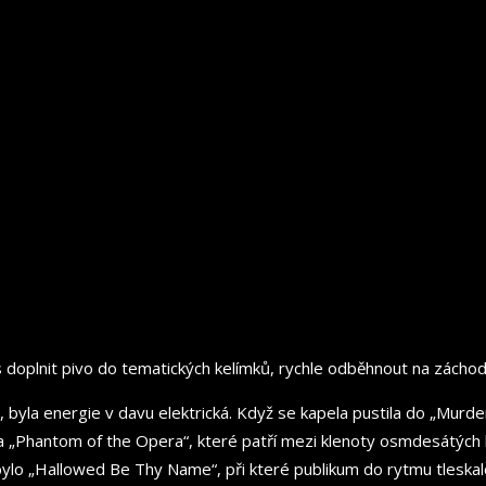
 doplnit pivo do tematických kelímků, rychle odběhnout na záchod 
“, byla energie v davu elektrická. Když se kapela pustila do „Mur
rs“ a „Phantom of the Opera“, které patří mezi klenoty osmdesátých 
 bylo „Hallowed Be Thy Name“, při které publikum do rytmu tleskal