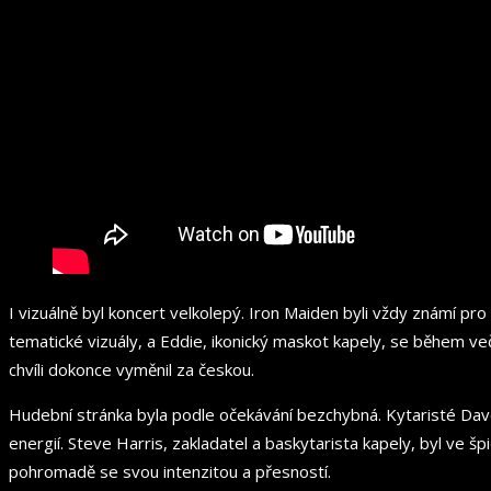
I vizuálně byl koncert velkolepý. Iron Maiden byli vždy známí pr
tematické vizuály, a Eddie, ikonický maskot kapely, se během v
chvíli dokonce vyměnil za českou.
Hudební stránka byla podle očekávání bezchybná. Kytaristé Dave 
energií. Steve Harris, zakladatel a baskytarista kapely, byl ve š
pohromadě se svou intenzitou a přesností.