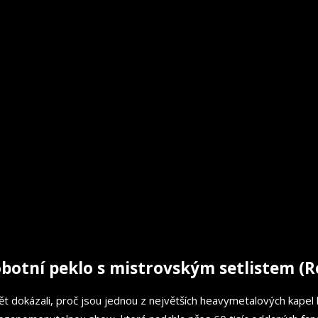
botní peklo s mistrovským setlistem (R
ět dokázali, proč jsou jednou z největších heavymetalových kapel hi