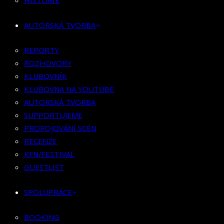
HISTORIE
KLUBOVNÍK
KLUBOVNA NA YOUTUBE
AUTORSKÁ TVORBA
AUTORSKÁ TVORBA
SUPPORTUJEME
REPORTY
PROPOJOVÁNÍ SCÉN
ROZHOVORY
RECENZE
KLUBOVNÍK
KFN/FESTIVAL
KLUBOVNA NA YOUTUBE
GUESTLIST
AUTORSKÁ TVORBA
SUPPORTUJEME
SPOLUPRÁCE
PROPOJOVÁNÍ SCÉN
RECENZE
BOOKING
KFN/FESTIVAL
PR SPOLUPRÁCE
GUESTLIST
MERCH
SPOLUPRÁCE
KONTAKT
BOOKING