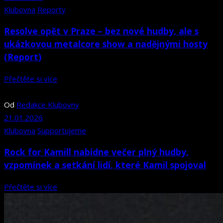
Klubovna
Reporty
Resolve opět v Praze – bez nové hudby, ale s
ukázkovou metalcore show a nadějnými hosty
(Report)
Přečtěte si více
Od
Redakce Klubovny
21.01.2026
Klubovna
Supportujeme
Rock for Kamill nabídne večer plný hudby,
vzpomínek a setkání lidí, které Kamil spojoval
Přečtěte si více