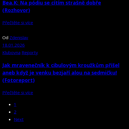
Bea.K: Na pódiu se cítím strašně dobře
(Rozhovor)
Přečtěte si více
Od
Zdenislav
18.01.2026
Klubovna
Reporty
Jak mravenečník k cibulovým kroužkům přišel
aneb když je venku bezjaří alou na sedmičku!
(Fotoreport)
Přečtěte si více
1
2
Next