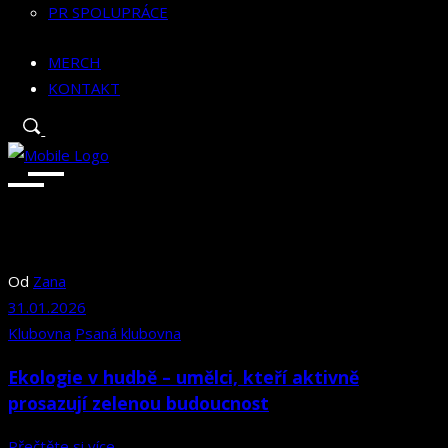
PR SPOLUPRÁCE
MERCH
KONTAKT
Od
Zana
31.01.2026
Klubovna
Psaná klubovna
Ekologie v hudbě – umělci, kteří aktivně
prosazují zelenou budoucnost
Přečtěte si více