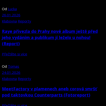
Od
Lucka
26.01.2026
Klubovna
Reporty
Raye přivezla do Prahy nové album ještě před
jeho vydáním a publikum jí leželo u nohou!
(Report)
Přečtěte si více
Od
Tomas
24.01.2026
Klubovna
Reporty
MeetFactory v plamenech aneb corová smršť
pod taktovkou Counterparts (Fotoreport)
Přečtěte si více