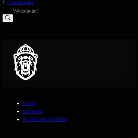
Stránkování
1
2
Následující
příspěvků
Search
for:
Domů
Náš team
AUTORSKÁ TVORBA