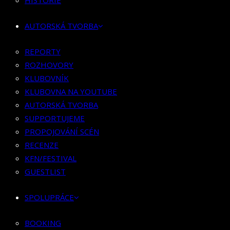
HISTORIE
KLUBOVNÍK
KLUBOVNA NA YOUTUBE
AUTORSKÁ TVORBA
AUTORSKÁ TVORBA
SUPPORTUJEME
REPORTY
PROPOJOVÁNÍ SCÉN
ROZHOVORY
RECENZE
KLUBOVNÍK
KFN/FESTIVAL
KLUBOVNA NA YOUTUBE
GUESTLIST
AUTORSKÁ TVORBA
SUPPORTUJEME
SPOLUPRÁCE
PROPOJOVÁNÍ SCÉN
RECENZE
BOOKING
KFN/FESTIVAL
PR SPOLUPRÁCE
GUESTLIST
MERCH
SPOLUPRÁCE
KONTAKT
BOOKING