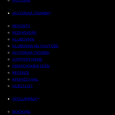
HISTORIE
KLUBOVNÍK
KLUBOVNA NA YOUTUBE
AUTORSKÁ TVORBA
AUTORSKÁ TVORBA
SUPPORTUJEME
REPORTY
PROPOJOVÁNÍ SCÉN
ROZHOVORY
RECENZE
KLUBOVNÍK
KFN/FESTIVAL
KLUBOVNA NA YOUTUBE
GUESTLIST
AUTORSKÁ TVORBA
SUPPORTUJEME
SPOLUPRÁCE
PROPOJOVÁNÍ SCÉN
RECENZE
BOOKING
KFN/FESTIVAL
PR SPOLUPRÁCE
GUESTLIST
MERCH
SPOLUPRÁCE
KONTAKT
BOOKING