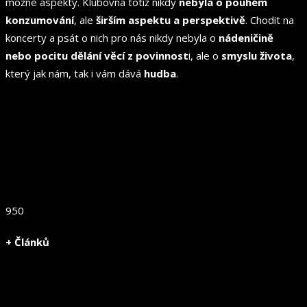
možné aspekty. Klubovna totiž nikdy
nebyla o pouhém
konzumování
, ale
širším aspektu a perspektivě
. Chodit na
koncerty a psát o nich pro nás nikdy nebyla o
nádeničině
nebo pocitu dělání věcí z povinnost
i, ale o
smyslu života
,
který jak nám, tak i vám dává
hudba
.
950
+ Článků