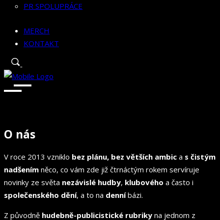
PR SPOLUPRÁCE
MERCH
KONTAKT
O nás
V roce 2013 vzniklo
bez plánu, bez větších ambic
a
s čistým
nadšením
něco, co vám zde již čtrnáctým rokem servíruje
novinky ze světa
nezávislé hudby
,
klubového
a často i
společenského dění
, a to na
denní
bázi.
Z původně
hudebně-publicistické rubriky
na jednom z