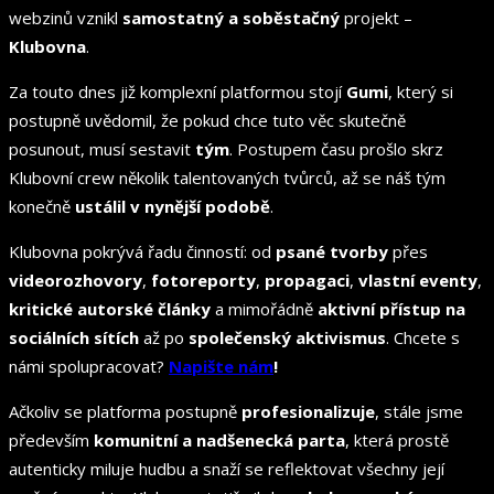
webzinů vznikl
samostatný a soběstačný
projekt –
Klubovna
.
Za touto dnes již komplexní platformou stojí
Gumi
, který si
postupně uvědomil, že pokud chce tuto věc skutečně
posunout, musí sestavit
tým
. Postupem času prošlo skrz
Klubovní crew několik talentovaných tvůrců, až se náš tým
konečně
ustálil v nynější podobě
.
Klubovna pokrývá řadu činností: od
psané tvorby
přes
videorozhovory
,
fotoreporty
,
propagaci
,
vlastní eventy
,
kritické autorské články
a mimořádně
aktivní přístup na
sociálních sítích
až po
společenský aktivismus
. Chcete s
námi spolupracovat?
Napište nám
!
Ačkoliv se platforma postupně
profesionalizuje
, stále jsme
především
komunitní a nadšenecká parta
, která prostě
autenticky miluje hudbu a snaží se reflektovat všechny její