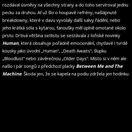
rozdával úsměvy na všechny strany a do toho servíroval jednu
pecku za druhou. Ať už šlo o houpavé refrény, našlápnuté
breakdowny, které v davu vyvolaly další salvy řádění, nebo
jeho krátká sóla s kytarou, fanoušky měl úplně omotané okolo
prstu. Drtivá většina setlistu se sestávala z loňské novinky
Human
, která obsahuje pořádně emocionální, chytlavé i tvrdé
kousky jako úvodní „Human“, „Death Awaits“, šlupku
„Bloodlust“ nebo závěrečnou „Older Days“. Místo si v něm ale
našlo i pár songů z předchozí placky
Between Me and The
Machine
. Škoda jen, že se kapela na podiu zdržela jen hodinku.