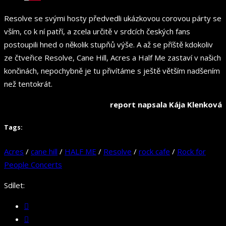
Resolve se svými hosty předvedli ukázkovou corovou párty se
vším, co k ní patří, a zcela určitě v srdcích českých fans
postoupili hned o několik stupňů výše. A až se příště kdokoliv
ze čtveřice Resolve, Cane Hill, Acres a Half Me zastaví v našich
končinách, nepochybně je tu přivítáme s ještě větším nadšením
než tentokrát.
report napsala Kája Klenková
Tags:
Acres
/
cane hill
/
HALF ME
/
Resolve
/
rock cafe
/
Rock for
People Concerts
Sdílet: