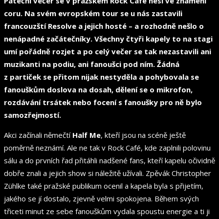
Páteční večer se v pražském Rock Café nesl ve znamení
coru. Na svém evropském tour se u nás zastavili
francouzští Resolve a jejich hosté – a rozhodně nešlo o
nenápadné začátečníky. Všechny čtyři kapely to na stagi
umí pořádně rozjet a po celý večer se tak nezastavili ani
muzikanti na podiu, ani fanoušci pod ním. Žádná
z partiček se přitom nijak nestyděla a pohybovala se
fanouškům doslova na dosah, dělení se o mikrofon,
rozdávání trsátek nebo focení s fanoušky pro ně bylo
samozřejmostí.
Akci začínali němečtí
Half Me
, kteří jsou na scéně ještě
poměrně neznámí. Ale ne tak v Rock Café, kde zaplnili polovinu
sálu a do prvních řad přitáhli nadšené fans, kteří kapelu očividně
dobře znali a jejich show si náležitě užívali. Zpěvák Christopher
Zühlke také pražské publikum ocenil a kapela byla s přijetím,
jakého se jí dostalo, zjevně velmi spokojena. Během svých
třiceti minut ze sebe fanouškům vydala spoustu energie a ti ji