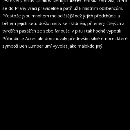
Ještě větší ohlas sklidili následující
Acres
, britská corovka, která
se do Prahy vrací pravidelně a patří už k místním oblíbencům.
Přestože jsou mnohem melodičtější než jejich předchůdci a
během jejich setu došlo místy ke zklidnění, při energičtějších a
tvrdších pasážích ze sebe fanoušci v pitu i tak hodně vypotili.
Půlhodince Acres ale dominovaly především silné emoce, které
sympoš Ben Lumber umí vyvolat jako málokdo jiný.