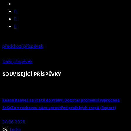
předchozí příspěvek
Další příspěvek
SOUVISEJÍCÍ PŘÍSPĚVKY
Keanu Reeves se vrátil do Prahy! Dogstar proměnili vyprodané
SaSaZu v rockovou oázu uprostřed pražských tropů (Report)
30.06.2026
Od
Lucka