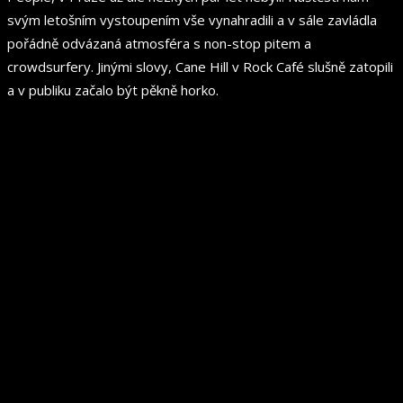
svým letošním vystoupením vše vynahradili a v sále zavládla
pořádně odvázaná atmosféra s non-stop pitem a
crowdsurfery. Jinými slovy, Cane Hill v Rock Café slušně zatopili
a v publiku začalo být pěkně horko.