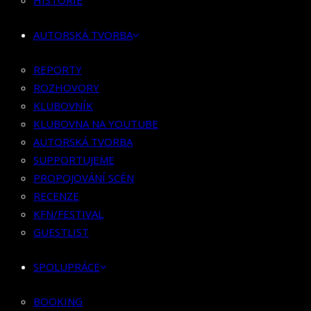
HISTORIE
KLUBOVNÍK
KLUBOVNA NA YOUTUBE
AUTORSKÁ TVORBA
AUTORSKÁ TVORBA
SUPPORTUJEME
REPORTY
PROPOJOVÁNÍ SCÉN
ROZHOVORY
RECENZE
KLUBOVNÍK
KFN/FESTIVAL
KLUBOVNA NA YOUTUBE
GUESTLIST
AUTORSKÁ TVORBA
SUPPORTUJEME
SPOLUPRÁCE
PROPOJOVÁNÍ SCÉN
RECENZE
BOOKING
KFN/FESTIVAL
PR SPOLUPRÁCE
GUESTLIST
MERCH
SPOLUPRÁCE
KONTAKT
BOOKING