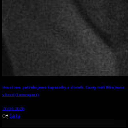
Houstone, potřebujeme kapesníky a slovník. Casey měli Bike Jesus
v hrsti (Fotoreport)
20.04.2026
Od
Šárka