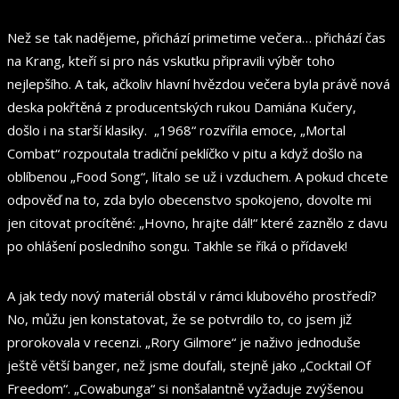
Než se tak nadějeme, přichází primetime večera… přichází čas
na Krang, kteří si pro nás vskutku připravili výběr toho
nejlepšího. A tak, ačkoliv hlavní hvězdou večera byla právě nová
deska pokřtěná z producentských rukou Damiána Kučery,
došlo i na starší klasiky. „1968“ rozvířila emoce, „Mortal
Combat“ rozpoutala tradiční peklíčko v pitu a když došlo na
oblíbenou „Food Song“, lítalo se už i vzduchem. A pokud chcete
odpověď na to, zda bylo obecenstvo spokojeno, dovolte mi
jen citovat procítěné: „Hovno, hrajte dál!“ které zaznělo z davu
po ohlášení posledního songu. Takhle se říká o přídavek!
A jak tedy nový materiál obstál v rámci klubového prostředí?
No, můžu jen konstatovat, že se potvrdilo to, co jsem již
prorokovala v recenzi. „Rory Gilmore“ je naživo jednoduše
ještě větší banger, než jsme doufali, stejně jako „Cocktail Of
Freedom“. „Cowabunga“ si nonšalantně vyžaduje zvýšenou