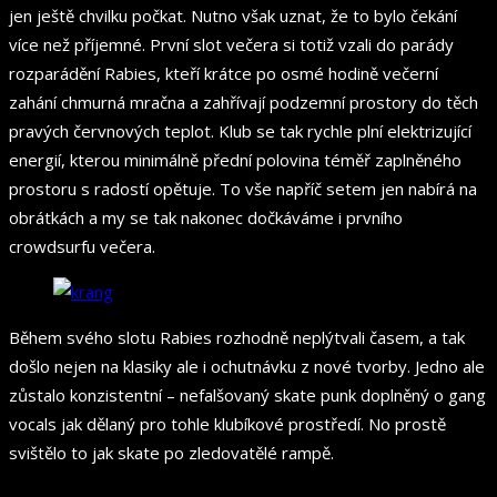
jen ještě chvilku počkat. Nutno však uznat, že to bylo čekání
více než příjemné. První slot večera si totiž vzali do parády
rozparádění Rabies, kteří krátce po osmé hodině večerní
zahání chmurná mračna a zahřívají podzemní prostory do těch
pravých červnových teplot. Klub se tak rychle plní elektrizující
energií, kterou minimálně přední polovina téměř zaplněného
prostoru s radostí opětuje. To vše napříč setem jen nabírá na
obrátkách a my se tak nakonec dočkáváme i prvního
crowdsurfu večera.
Během svého slotu Rabies rozhodně neplýtvali časem, a tak
došlo nejen na klasiky ale i ochutnávku z nové tvorby. Jedno ale
zůstalo konzistentní – nefalšovaný skate punk doplněný o gang
vocals jak dělaný pro tohle klubíkové prostředí. No prostě
svištělo to jak skate po zledovatělé rampě.