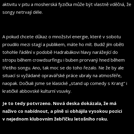
aktivitu v pitu a mosherská fyzička může být vlastně vděčná, že
songy netrvají déle.
A pokud chcete důkaz o množství energie, které v sobotu
proudilo mezi stagí a publikem, máte ho mít. Budiž jím oběti
tohohle řádění v podobě Hadrabákovi hlavy narážející do
stropu během crowdsurfingu i buben prorvaný hned během
třetího songu. Ano, tak moc se do toho řezalo. Ne že by ale
situací si vyžádané opravářské práce ubraly na atmosféře,
naopak. Dočkali jsme se klasické „stand up comedy s Krang“ i
kratičké abbovské kulturní vsuvky.
Je to tedy potvrzeno. Nová deska dokázala, že má
naživo co nabídnout, a plně si obhájila vysokou pozici
v nejednom klubovním žebříčku letošního roku.