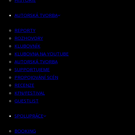
HISTORIE
KLUBOVNÍK
KLUBOVNA NA YOUTUBE
AUTORSKÁ TVORBA
AUTORSKÁ TVORBA
SUPPORTUJEME
REPORTY
PROPOJOVÁNÍ SCÉN
ROZHOVORY
RECENZE
KLUBOVNÍK
KFN/FESTIVAL
KLUBOVNA NA YOUTUBE
GUESTLIST
AUTORSKÁ TVORBA
SUPPORTUJEME
SPOLUPRÁCE
PROPOJOVÁNÍ SCÉN
RECENZE
BOOKING
KFN/FESTIVAL
PR SPOLUPRÁCE
GUESTLIST
MERCH
SPOLUPRÁCE
KONTAKT
BOOKING