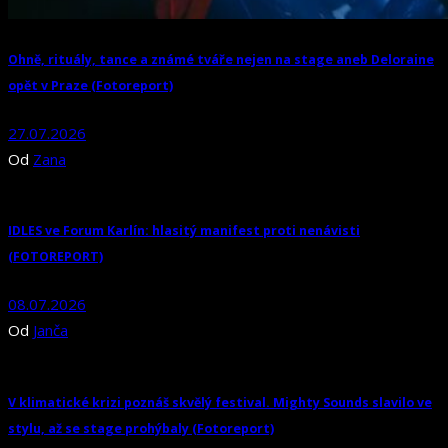
Ohně, rituály, tance a známé tváře nejen na stage aneb Deloraine
opět v Praze (Fotoreport)
27.07.2026
Od
Zana
IDLES ve Forum Karlín: hlasitý manifest proti nenávisti
(FOTOREPORT)
08.07.2026
Od
Janča
V klimatické krizi poznáš skvělý festival. Mighty Sounds slavilo ve
stylu, až se stage prohýbaly (Fotoreport)