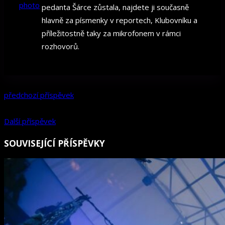
pedanta Šárce zůstala, najdete ji současně
hlavně za písmenky v reportech, Klubovníku a
příležitostně taky za mikrofonem v rámci
rozhovorů.
předchozí příspěvek
Další příspěvek
SOUVISEJÍCÍ PŘÍSPĚVKY