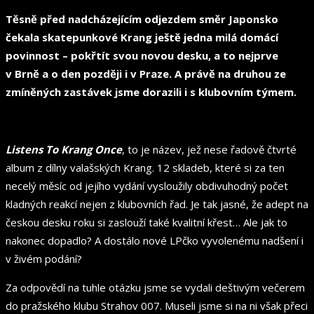
Těsně před nadcházejícím odjezdem směr Japonsko
čekala skatepunkové Krang ještě jedna milá domácí
povinnost – pokřtít svou novou desku, a to nejprve
v Brně a o den později i v Praze. A právě na druhou ze
zmíněných zastávek jsme dorazili i s klubovním týmem.
Listens To Krang Once
, to je název, jež nese řadově čtvrté
album z dílny valašských Krang. 12 skladeb, které si za ten
necelý měsíc od jejího vydání vysloužily obdivuhodný počet
kladných reakcí nejen z klubovních řad. Je tak jasné, že adept na
českou desku roku si zaslouží také kvalitní křest… Ale jak to
nakonec dopadlo? A dostálo nové LPčko vyvolenému nadšení i
v živém podání?
Za odpovědí na tuhle otázku jsme se vydali deštivým večerem
do pražského klubu Strahov 007. Museli jsme si na ni však přeci