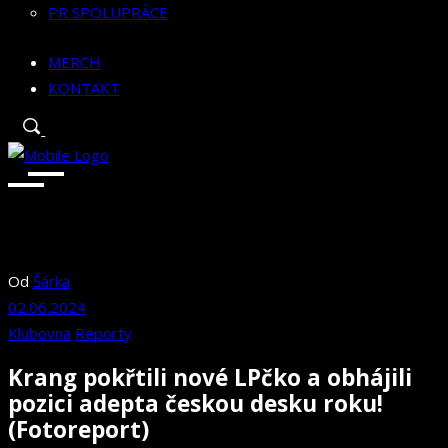
PR SPOLUPRÁCE
MERCH
KONTAKT
Od
Šárka
02.06.2024
Klubovna
Reporty
Krang pokřtili nové LPčko a obhájili
pozici adepta českou desku roku!
(Fotoreport)