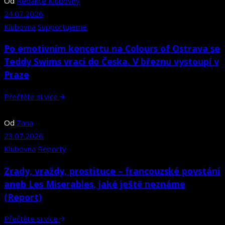
Od
Redakce Klubovny
24.07.2026
Klubovna
Supportujeme
Po emotivním koncertu na Colours of Ostrava se
Teddy Swims vrací do Česka. V březnu vystoupí v
Praze
Přečtěte si více
Od
Zana
23.07.2026
Klubovna
Reporty
Zrady, vraždy, prostituce – francouzské povstání
aneb Les Miserables, jaké ještě neznáme
(Report)
Přečtěte si více