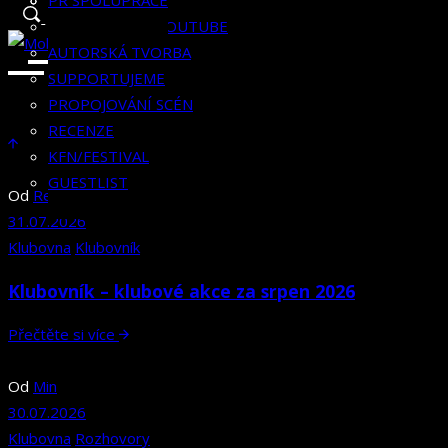
RECENZE
HISTORIE
KLUBOVNÍK
PR SPOLUPRÁCE
KFN/FESTIVAL
KLUBOVNA NA YOUTUBE
GUESTLIST
AUTORSKÁ TVORBA
SUPPORTUJEME
PROPOJOVÁNÍ SCÉN
RECENZE
KFN/FESTIVAL
GUESTLIST
Od
Redakce Klubovny
31.07.2026
Klubovna
Klubovník
Klubovník – klubové akce za srpen 2026
Přečtěte si více
Od
Min
30.07.2026
Klubovna
Rozhovory