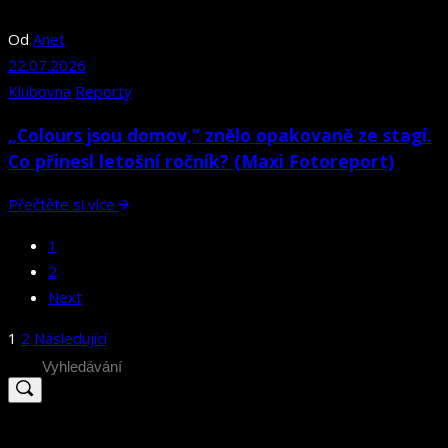
Od
Anet
22.07.2026
Klubovna
Reporty
„Colours jsou domov,“ znělo opakovaně ze stagí.
Co přinesl letošní ročník? (Maxi Fotoreport)
Přečtěte si více
1
2
Next
Stránkování
1
2
Následující
příspěvků
Search
for: