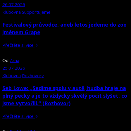
26.07.2026
Klubovna
Supportujeme
Festivalový průvodce, aneb letos jedeme do zoo
jménem Grape
Přečtěte si více
Od
Zana
25.07.2026
Klubovna
Rozhovory
Seb Lowe: „Sedíme spolu v autě, hudba hraje na
plný pecky a je to vždycky skvělý pocit slyšet, co
jsme vytvořili.“ (Rozhovor)
Přečtěte si více