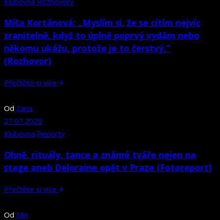
Klubovna
Rozhovory
Míša Kortánová: „Myslím si, že se cítím nejvíc
zranitelně, když to úplně poprvý vydám nebo
někomu ukážu, protože je to čerstvý.“
(Rozhovor)
Přečtěte si více
Od
Zana
27.07.2026
Klubovna
Reporty
Ohně, rituály, tance a známé tváře nejen na
stage aneb Deloraine opět v Praze (Fotoreport)
Přečtěte si více
Od
Min