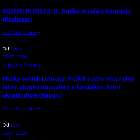
KOSMETIK INSTITUT: Hudba je celá o kontextu
(Rozhovor)
Přečtěte si více
Od
Kayu
28.07.2026
Klubovna
Reporty
Plešky ovládli Letňany: Pitbull a jeho večer plný
hitov, skvelej atmosféry a fanúšikov, ktorí
ukradli show (Report)
Přečtěte si více
Od
Zana
28.07.2026