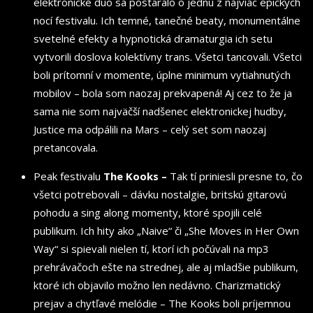
elektronické duo sa postaralo o jednu z najviac epických
nocí festivalu. Ich temné, tanečné beaty, monumentálne
svetelné efekty a hypnotická dramaturgia ich setu
vytvorili doslova kolektívny trans. Všetci tancovali. Všetci
boli prítomní v momente, úplne minimum vytiahnutých
mobilov – bola som naozaj prekvapená! Aj cez to že ja
sama nie som najväčší nadšenec elektronickej hudby,
Justice ma odpálili na Mars – celý set som naozaj
pretancovala.
Peak festivalu
The Kooks –
Tak tí priniesli presne to, čo
všetci potrebovali – dávku nostalgie, britskú gitarovú
pohodu a sing along momenty, ktoré spojili celé
publikum. Ich hity ako „Naive“ či „She Moves in Her Own
Way“ si spievali nielen tí, ktorí ich počúvali na mp3
prehrávačoch ešte na strednej, ale aj mladšie publikum,
ktoré ich objavilo možno len nedávno. Charizmatický
prejav a chytľavé melódie – The Kooks boli príjemnou