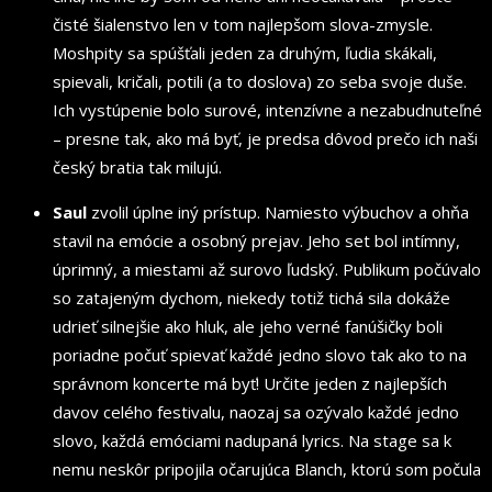
čisté šialenstvo len v tom najlepšom slova-zmysle.
Moshpity sa spúšťali jeden za druhým, ľudia skákali,
spievali, kričali, potili (a to doslova) zo seba svoje duše.
Ich vystúpenie bolo surové, intenzívne a nezabudnuteľné
– presne tak, ako má byť, je predsa dôvod prečo ich naši
český bratia tak milujú.
Saul
zvolil úplne iný prístup. Namiesto výbuchov a ohňa
stavil na emócie a osobný prejav. Jeho set bol intímny,
úprimný, a miestami až surovo ľudský. Publikum počúvalo
so zatajeným dychom, niekedy totiž tichá sila dokáže
udrieť silnejšie ako hluk, ale jeho verné fanúšičky boli
poriadne počuť spievať každé jedno slovo tak ako to na
správnom koncerte má byť! Určite jeden z najlepších
davov celého festivalu, naozaj sa ozývalo každé jedno
slovo, každá emóciami nadupaná lyrics. Na stage sa k
nemu neskôr pripojila očarujúca Blanch, ktorú som počula