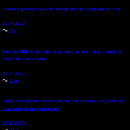
Festivalový průvodce, aneb letos jedeme do zoo jménem Grape
26.07.2026
Od
Min
BludFest 2026: Veľké ambície, silná atmosféra, ale aj premrhaný
potenciál (Fotoreport)
03.07.2026
Od
Kayu
Palaye Royale prvýkrát ako headliner v Bratislave: Pot, moshpity
a nádherný chaos (Fotoreport)
28.06.2026