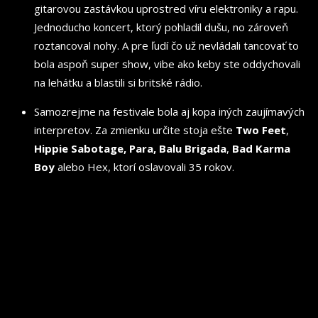
gitarovou zastávkou uprostred víru elektroniky a rapu.
Jednoducho koncert, ktorý pohladil dušu, no zároveň
roztancoval nohy. A pre ľudí čo už nevládali tancovať to
bola aspoň super show, vibe ako keby ste oddychovali
na lehátku a blastili si britské rádio.
Samozrejme na festivale bola aj kopa iných zaujímavých
interpretov. Za zmienku určite stoja ešte
Two Feet
,
Hippie Sabotage, Para, Balu Brigada
,
Bad Karma
Boy
alebo Hex, ktorí oslavovali 35 rokov.