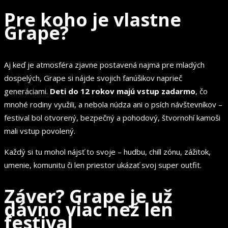
Pre koho je vlastne
Grape?
Aj keď je atmosféra zjavne postavená najmä pre mladých
dospelých, Grape si nájde svojich fanúšikov naprieč
generáciami.
Deti do 12 rokov majú vstup zadarmo
, čo
mnohé rodiny využili, a nebola núdza ani o psích návštevníkov –
festival bol otvorený, bezpečný a pohodový, štvornohí kamoši
mali vstup povolený.
Každý si tu mohol nájsť to svoje – hudbu, chill zónu, zážitok,
umenie, komunitu či len priestor ukázať svoj super outfit.
Záver? Grape je už
dávno viac než len
festival