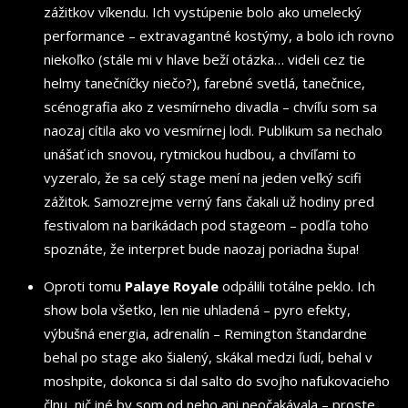
zážitkov víkendu. Ich vystúpenie bolo ako umelecký
performance – extravagantné kostýmy, a bolo ich rovno
niekoľko (stále mi v hlave beží otázka… videli cez tie
helmy tanečníčky niečo?), farebné svetlá, tanečnice,
scénografia ako z vesmírneho divadla – chvíľu som sa
naozaj cítila ako vo vesmírnej lodi. Publikum sa nechalo
unášať ich snovou, rytmickou hudbou, a chvíľami to
vyzeralo, že sa celý stage mení na jeden veľký scifi
zážitok. Samozrejme verný fans čakali už hodiny pred
festivalom na barikádach pod stageom – podľa toho
spoznáte, že interpret bude naozaj poriadna šupa!
Oproti tomu
Palaye Royale
odpálili totálne peklo. Ich
show bola všetko, len nie uhladená – pyro efekty,
výbušná energia, adrenalín – Remington štandardne
behal po stage ako šialený, skákal medzi ľudí, behal v
moshpite, dokonca si dal salto do svojho nafukovacieho
člnu, nič iné by som od neho ani neočakávala – proste