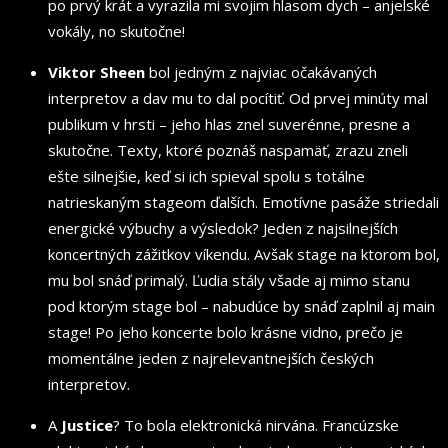
po prvý krát a vyrazila mi svojim hlasom dych – anjelské
vokály, no skutočne!
Viktor Sheen
bol jedným z najviac očakávaných
interpretov a dav mu to dal pocítiť. Od prvej minúty mal
publikum v hrsti – jeho hlas znel suverénne, presne a
skutočne. Texty, ktoré poznáš naspamäť, zrazu zneli
ešte silnejšie, keď si ich spieval spolu s totálne
natrieskaným stageom ďalších. Emotívne pasáže striedali
energické výbuchy a výsledok? Jeden z najsilnejších
koncertných zážitkov víkendu. Avšak stage na ktorom bol,
mu bol snáď primalý. Ľudia stály všade aj mimo stanu
pod ktorým stage bol – nabudúce by snáď zaplnil aj main
stage! Po jeho koncerte bolo krásne vidno, prečo je
momentálne jeden z najrelevantnejších českých
interpretov.
A
Justice
? To bola elektronická nirvána. Francúzske