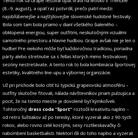
Tento rok sa Grape festival opäť vrátil na letisko v Trenčíne
(8.–9. august), a opäť raz potvrdil, prečo patrí medzi
najobľúbenejšie a najštýlovejšie slovenské hudobné festivaly.
Bola som tam bola priamo v dianí všetkého šialeného –
obklopená energiou, super outfitmi, neskutočnými vizuálmi
samotného priestoru a hlavne hudbou. Grape avšak nie je len o
hudbe! Pre niekoho môže byť každoročnou tradíciou, poriadna
párty alebo stretnutie sa s fellas ktorých mimo festivalovej
sezóny nestretávate. A tento rok to bola kombinácia športovej
estetiky, kvalitného line-upu a výbornej organizácie.
Už pri príchode bolo cítiť tú typickú grapeovskú atmosféru –
outfity skutočne fitovali, nálada návštevníkov priam pulzujúca a
pocit, že na tomto mieste je dovolené byť kýmkoľvek.
Tohtoročný
dress code “šport”
roztočil kreativitu naplno –
od retro šuštiakov až po tenisky, ktoré vyzerali ako z 90-tych
rokov, alebo rovno celé kostými, sexy roztlieskavačky či
nabombení basketbalisti. Niektorí išli do toho naplno a vyzerali