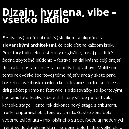
Dizajn, hygiena, vibe –
všetko ladilo
Festivalový areál bol opäť výsledkom spolupráce s
slovenskými architektmi
, čo bolo cítiť na každom kroku.
Priestory boli nielen esteticky originálne, ale aj praktické –
žiadne zbytočné blúdenie – festival sa dal krásne celý prejsť
do-okola, dostatok miesta na oddych aj zábavu. Mohli sme
tento rok vďaka športovej téme nájsť v areály skate park,
basketbalové ihrisko, rink na korčuľovanie – retro korčule sa
dali požičať priamo na festivale. Podpisovačky so športovými
hosťami, foto-kútiky, rôzne chill zóny všade po festivale,
karaoke stage. Tento rok dokonca nový stage s tribúnami,
trošku pripomínal obrátenú pyramídu. Gastro zóna bola
výborne zvládnutá – mix lokálneho street foodu aj moderných
trendov, dostatok miesta na sedenie bolo taktiež veľké plus.