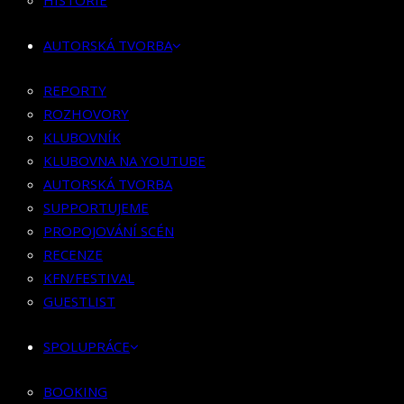
HISTORIE
KLUBOVNÍK
KLUBOVNA NA YOUTUBE
AUTORSKÁ TVORBA
AUTORSKÁ TVORBA
SUPPORTUJEME
REPORTY
PROPOJOVÁNÍ SCÉN
ROZHOVORY
RECENZE
KLUBOVNÍK
KFN/FESTIVAL
KLUBOVNA NA YOUTUBE
GUESTLIST
AUTORSKÁ TVORBA
SUPPORTUJEME
SPOLUPRÁCE
PROPOJOVÁNÍ SCÉN
RECENZE
BOOKING
KFN/FESTIVAL
PR SPOLUPRÁCE
GUESTLIST
MERCH
SPOLUPRÁCE
KONTAKT
BOOKING