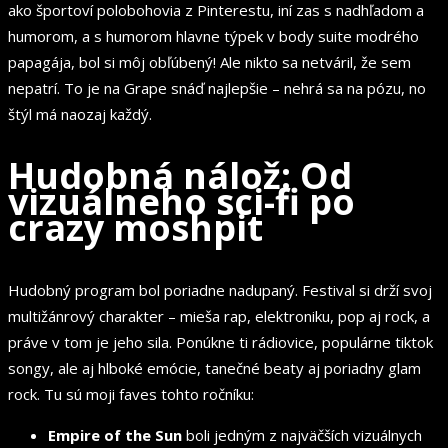
ako športoví polobohovia z Pinterestu, iní zas s nadhľadom a
humorom, a s humorom hlavne týpek v body suite modrého
papagája, bol si môj obľúbený! Ale nikto sa netváril, že sem
nepatrí. To je na Grape snáď najlepšie – nehrá sa na pózu, no
štýl má naozaj každý.
Hudobná nálož: Od
vizuálneho sci-fi po
crazy moshpit
Hudobný program bol poriadne nadupaný. Festival si drží svoj
multižánrový charakter – mieša rap, elektroniku, pop aj rock, a
práve v tom je jeho sila. Ponúkne ti rádiovice, populárne tiktok
songy, ale aj hlboké emócie, tanečné beaty aj poriadny glam
rock. Tu sú moji faves tohto ročníku:
Empire of the Sun
boli jedným z najväčších vizuálnych