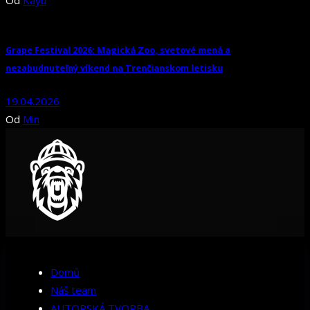
Od
Kayu
Grape Festival 2026: Magická Zoo, svetové mená a
nezabudnuteľný víkend na Trenčianskom letisku
19.04.2026
Od
Min
Domů
Náš team
AUTORSKÁ TVORBA