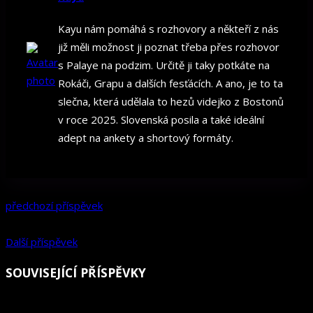
Kayu nám pomáhá s rozhovory a někteří z nás
již měli možnost ji poznat třeba přes rozhovor
s Palaye na podzim. Určitě ji taky potkáte na
Rokáči, Grapu a dalších fesťácích. A ano, je to ta
slečna, která udělala to hezů videjko z Bostonů
v roce 2025. Slovenská posila a také ideální
adept na ankety a shortový formáty.
předchozí příspěvek
Další příspěvek
SOUVISEJÍCÍ PŘÍSPĚVKY