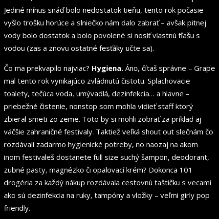
Jediné mínus snáď bolo nedostatok tieňu, tento rok počasie
vyšlo trošku horúce a slniečko nám dalo zabrať – avšak pitnej
vody bolo dostatok a bolo povolené si nosiť vlastnú fľašu s
vodou (zas a znovu ostatné fesťáky učte sa).
Čo ma prekvapilo najviac?
Hygiena.
Áno, čítaš správne – Grape
mal tento rok vynikajúco zvládnutú čistotu. Splachovacie
toalety, tečúca voda, umývadlá, dezinfekcia… a hlavne –
priebežné čistenie, nonstop som mohla vidieť staff ktorý
zbieral smeti zo zeme. Toto by si mohli zobrať za príklad aj
väčšie zahraničné festivaly. Taktiež veľká shout out slečnám čo
rozdávali zadarmo hygienické potreby, no naozaj na akom
inom festivaleš dostanete full size suchý šampon, deodorant,
zubné pasty, magnézko či opalovací krém? Dokonca 101
drogéria za každý nákup rozdávala cestovnú taštičku s vecami
ako sú dezinfekcia na ruky, tampóny a vložky – veľmi girly pop
friendly.