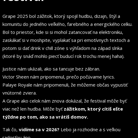
Grape 2025 bol zážitok, ktorý spojil hudbu, dizajn, štýl a
komunitu do jedného veľkého, farebného a energického celku.
Bol to priestor, kde si si mohol zatancovať na elektroniku,
zaskákať si v moshpite, vyplakať sa pri emotívnych textoch a
potom si dať drink v chill zóne s výhľadom na západ slnka
(ktoré by snáď mohlo piecť buducí rok trochu menej haha).
Justice nám ukázali, ako sa tancuje bez zábran.
Victor Sheen nám pripomenul, prečo počúvame lyrics.
Palaye Royale nám pripomenuli, že môžeme občas vypustiť
vnútorné zviera.
A Grape ako celok nám znova dokázal, že festival môže byť
viac než len hudba. Môže byť
zážitkom, ktorý cítiš ešte
týždne po tom, ako sa vrátiš domov.
Tak čo,
vidíme sa v 2026?
Lebo ja rozhodne a s veľkou
radosťou áno.