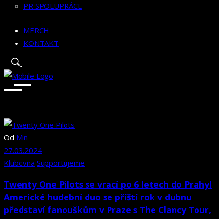
PR SPOLUPRÁCE
MERCH
KONTAKT
Od
Min
27.03.2024
Klubovna
Supportujeme
Twenty One Pilots se vrací po 6 letech do Prahy!
Americké hudební duo se příští rok v dubnu
představí fanouškům v Praze s The Clancy Tour,