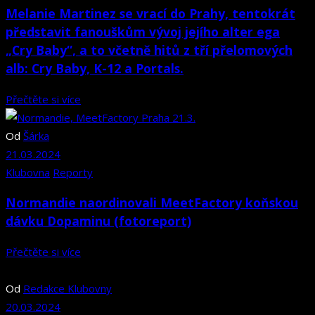
Melanie Martinez se vrací do Prahy, tentokrát
představit fanouškům vývoj jejího alter ega
„Cry Baby“, a to včetně hitů z tří přelomových
alb: Cry Baby, K-12 a Portals.
Přečtěte si více
Od
Šárka
21.03.2024
Klubovna
Reporty
Normandie naordinovali MeetFactory koňskou
dávku Dopaminu (fotoreport)
Přečtěte si více
Od
Redakce Klubovny
20.03.2024