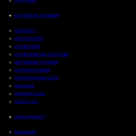
HISTORIE
KLUBOVNÍK
KLUBOVNA NA YOUTUBE
AUTORSKÁ TVORBA
AUTORSKÁ TVORBA
SUPPORTUJEME
REPORTY
PROPOJOVÁNÍ SCÉN
ROZHOVORY
RECENZE
KLUBOVNÍK
KFN/FESTIVAL
KLUBOVNA NA YOUTUBE
GUESTLIST
AUTORSKÁ TVORBA
SUPPORTUJEME
SPOLUPRÁCE
PROPOJOVÁNÍ SCÉN
RECENZE
BOOKING
KFN/FESTIVAL
PR SPOLUPRÁCE
GUESTLIST
MERCH
SPOLUPRÁCE
KONTAKT
BOOKING