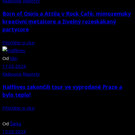
Klubovna
Reporty
Born of Osiris a Attila v Rock Café: mimozemsky
kreativní metalcore a živelný rozeskákaný
partycore
Přečtěte si více
Od
Min
17.03.2024
Klubovna
Reporty
Halflives zakončili tour ve vyprodané Praze a
bylo teplo!
Přečtěte si více
Od
Šárka
15.03.2024