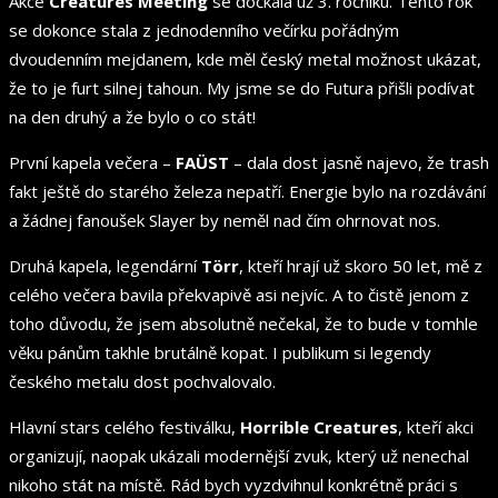
Akce
Creatures Meeting
se dočkala už 3. ročníku. Tento rok
se dokonce stala z jednodenního večírku pořádným
dvoudenním mejdanem, kde měl český metal možnost ukázat,
že to je furt silnej tahoun. My jsme se do Futura přišli podívat
na den druhý a že bylo o co stát!
První kapela večera –
FAÜST
– dala dost jasně najevo, že trash
fakt ještě do starého železa nepatří. Energie bylo na rozdávání
a žádnej fanoušek Slayer by neměl nad čím ohrnovat nos.
Druhá kapela, legendární
Törr
, kteří hrají už skoro 50 let, mě z
celého večera bavila překvapivě asi nejvíc. A to čistě jenom z
toho důvodu, že jsem absolutně nečekal, že to bude v tomhle
věku pánům takhle brutálně kopat. I publikum si legendy
českého metalu dost pochvalovalo.
Hlavní stars celého festiválku,
Horrible Creatures
, kteří akci
organizují, naopak ukázali modernější zvuk, který už nenechal
nikoho stát na místě. Rád bych vyzdvihnul konkrétně práci s