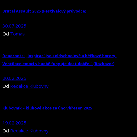
Brutal Assault 2025 (Festivalový průvodce)
30.07.2025
Od
Tomas
Deadroots: „Inspirací jsou oldschoolové a béčkové horory.
Ventilace emocí v hudbě funguje dost dobře.“ (Rozhovor)
20.02.2025
Od
Redakce Klubovny
Klubovník – klubové akce za únor/březen 2025
19.02.2025
Od
Redakce Klubovny