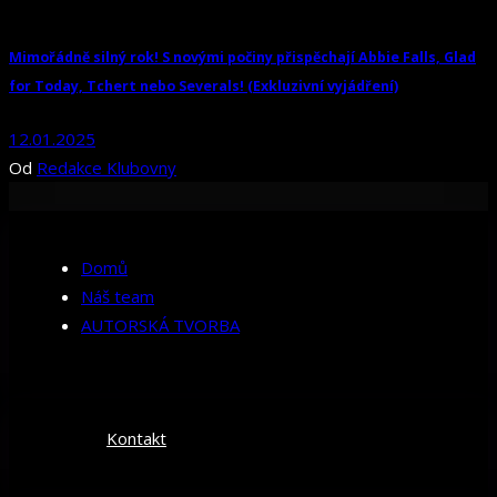
Mimořádně silný rok! S novými počiny přispěchají Abbie Falls, Glad
for Today, Tchert nebo Severals! (Exkluzivní vyjádření)
12.01.2025
Od
Redakce Klubovny
Domů
Náš team
AUTORSKÁ TVORBA
Kontakt