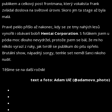
publikem a celkový post frontmana, který vokalista Frank
zvládal doslova na světové úrovni. Skoro jim ta stage až byla
malá.
Pravé peklo přišlo až nakonec, kdy se ze tmy nahých lesů
vynořili i obávaní bobři
Hentai Corporation
. S foťákem jsem u
pódia moc dlouho nevydržel, protože jsem se bál, že mi ho
někdo vyrazí z ruky, jak tvrdě se publikum do pitu opřelo.
Brutální show, nápaditý songy, tenhle set neměl šanci nikoho
nudit.
Těšíme se na další ročník!
text a foto: Adam Ulč (@adamovo_photo)