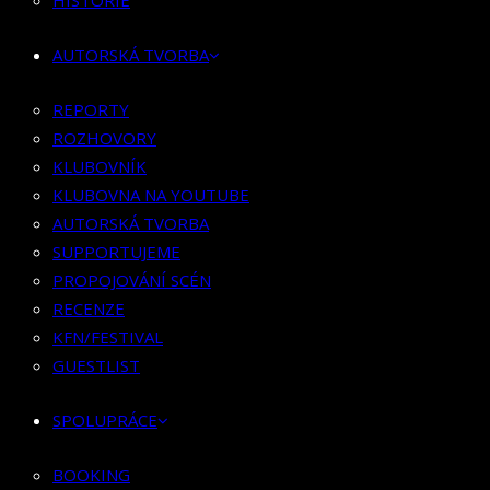
HISTORIE
KLUBOVNÍK
KLUBOVNA NA YOUTUBE
AUTORSKÁ TVORBA
AUTORSKÁ TVORBA
SUPPORTUJEME
REPORTY
PROPOJOVÁNÍ SCÉN
ROZHOVORY
RECENZE
KLUBOVNÍK
KFN/FESTIVAL
KLUBOVNA NA YOUTUBE
GUESTLIST
AUTORSKÁ TVORBA
SUPPORTUJEME
SPOLUPRÁCE
PROPOJOVÁNÍ SCÉN
RECENZE
BOOKING
KFN/FESTIVAL
PR SPOLUPRÁCE
GUESTLIST
MERCH
SPOLUPRÁCE
KONTAKT
BOOKING