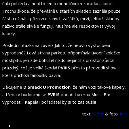
úhlu pohledu a není to jen o monotónním začátku a konci…
Trochu škoda, že převážně u starších skladeb zazněla pouze
část, což nás, příznivce raných začátků, mrzí, jelikož skladby
naživo stále skvěle fungují. Musíme ale respektovat vývoj
kapely.
Poslední otázka na závěr? Jak to, že nebylo vystoupení
vyprodané? Levá strana parketu připomínala úvodní kolečko
moshpitu, jen zde bohužel nikdo nejančil a prostor zůstal
prázdný, což je velká škoda!
PVRIS
přesto předvedli show,
která příchozí fanoušky bavila.
Děkujeme
D Smack U Promotion
, že nám vozí takové kapely,
a třeba v budoucnu se
PVRIS
podaří Lucernu Music Bar
vyprodat… Kapela i pořadatel by si to zasloužili!
text:
Kačer
& foto:
Min