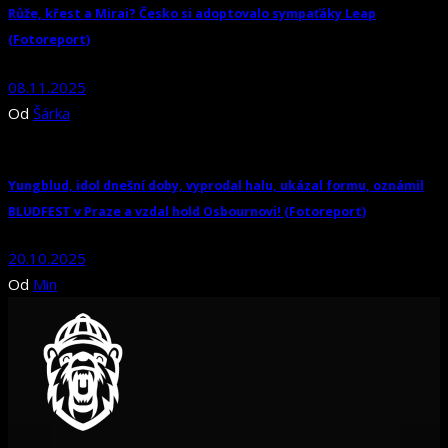
Růže, křest a Mirai? Česko si adoptovalo sympaťáky Leap
(Fotoreport)
08.11.2025
Od
Šárka
Yungblud, idol dnešní doby, vyprodal halu, ukázal formu, oznámil
BLUDFEST v Praze a vzdal hold Osbournovi! (Fotoreport)
20.10.2025
Od
Min