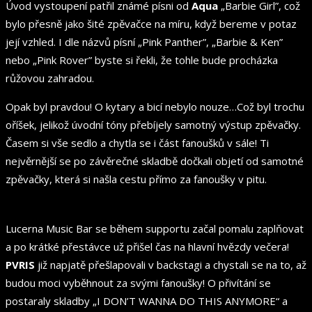
Úvod vystoupení patřil známé písni od
Aqua
„Barbie Girl”, což
bylo přesně jako šité zpěvačce na míru, když bereme v potaz
její vzhled. I dle názvů písní „Pink Panther”, „Barbie & Ken”
nebo „Pink Rover” byste si řekli, že tohle bude procházka
růžovou zahradou.
Opak byl pravdou! O kytary a bicí nebylo nouze…Což byl trochu
oříšek, jelikož úvodní tóny přebíjely samotný výstup zpěvačky.
Časem si vše sedlo a chytla se i část fanoušků v sále! Ti
nejvěrnější se po závěrečné skladbě dočkali objetí od samotné
zpěvačky, která si našla cestu přímo za fanoušky v pitu.
Lucerna Music Bar se během supportu začal pomalu zaplňovat
a po krátké přestávce už přišel čas na hlavní hvězdy večera!
PVRIS
již napjatě přešlapovali v backstagi a chystali se na to, až
budou moci vyběhnout za svými fanoušky! O přivítání se
postaraly skladby „I DON’T WANNA DO THIS ANYMORE“ a