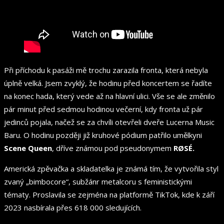
Při příchodu k pasáži mě trochu zarazila fronta, která nebyla
úplně velká. Jsem zvyklý, že hodinu před koncertem se řadíte
na konec hada, který vede až na hlavní ulici. Vše se ale změnilo
pár minut před sedmou hodinou večerní, kdy fronta už pár
jedinců pojala, načež se za chvíli otevřeli dveře Lucerna Music
Baru. O hodinu později již kruhové pódium patřilo umělkyni
Scene Queen
, dříve známou pod pseudonymem
RØSÉ.
Americká zpěvačka a skladatelka je známá tím, že vytvořila styl
zvaný „bimbocore“, subžánr metalcoru s feministickými
tématy. Proslavila se zejména na platformě TikTok, kde k září
2023 nasbírala přes 618 000 sledujících.