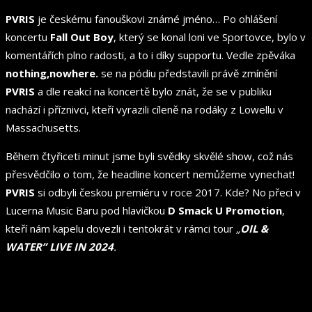
PVRIS
je českému fanouškovi známé jméno… Po ohlášení
koncertu
Fall Out Boy
, který se konal loni ve Sportovce, bylo v
komentářích plno radosti, a to i díky supportu. Vedle zpěváka
nothing,nowhere.
se na pódiu představili právě zmínění
PVRIS
a dle reakcí na koncertě bylo znát, že se v publiku
nachází i příznivci, kteří vyrazili cíleně na rodáky z Lowellu v
Massachusetts.
Během čtyřiceti minut jsme byli svědky skvělé show, což nás
přesvědčilo o tom, že headline koncert nemůžeme vynechat!
PVRIS
si odbyli českou premiéru v roce 2017. Kde? No přeci v
Lucerna Music Baru pod hlavičkou
D Smack U Promotion
,
kteří nám kapelu dovezli i tentokrát v rámci tour
„
OIL &
WATER” LIVE IN 2024
.