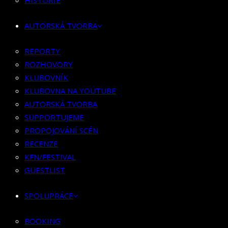
HISTORIE
KLUBOVNÍK
KLUBOVNA NA YOUTUBE
AUTORSKÁ TVORBA
AUTORSKÁ TVORBA
SUPPORTUJEME
REPORTY
PROPOJOVÁNÍ SCÉN
ROZHOVORY
RECENZE
KLUBOVNÍK
KFN/FESTIVAL
KLUBOVNA NA YOUTUBE
GUESTLIST
AUTORSKÁ TVORBA
SUPPORTUJEME
SPOLUPRÁCE
PROPOJOVÁNÍ SCÉN
RECENZE
BOOKING
KFN/FESTIVAL
PR SPOLUPRÁCE
GUESTLIST
MERCH
SPOLUPRÁCE
KONTAKT
BOOKING