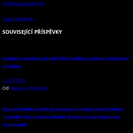
předchozí příspěvek
Další příspěvek
SOUVISEJÍCÍ PŘÍSPĚVKY
Dovolená v moshpitu aka Rock for People je za rohem (Festivalový
průvodce)
16.05.2026
Od
Redakce Klubovny
Od klavírní laskavé něhy až po emoční syrovost a vášeň k hudbě:
Tom Odell v Praze znovu dokázal, že naživo je nepřekonatelný
(Fotoreport)