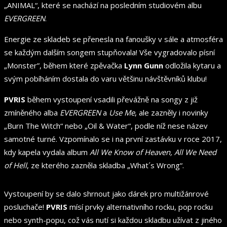
„ANIMAL“, které se nachází na posledním studiovém albu
EVERGREEN
.
Energie ze skladeb se přenesla na fanoušky v sále a atmosféra
se každým dalším songem stupňovala! Vše vygradovalo písní
„Monster”, během které zpěvačka
Lynn Gunn
odložila kytaru a
svým pobíháním dostala do varu většinu návštěvníků klubu!
PVRIS
během vystoupení vsadili převážně na songy z již
zmíněného alba
EVERGREEN
a
Use Me
, ale zazněly i novinky
„Burn The Witch“ nebo „Oil & Water“, podle níž nese název
samotné turné. Vzpomínalo se i na první zastávku v roce 2017,
kdy kapela vydala album
All We Know of Heaven, All We Need
of Hell
, ze kterého zazněla skladba „What´s Wrong“.
Vystoupení by se dalo shrnout jako dárek pro multižánrové
posluchače!
PVRIS
mísí prvky alternativního rocku, pop rocku
nebo synth-popu, což vás nutí si každou skladbu užívat z jiného