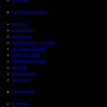
HISTORIE
KLUBOVNÍK
KLUBOVNA NA YOUTUBE
AUTORSKÁ TVORBA
AUTORSKÁ TVORBA
SUPPORTUJEME
REPORTY
PROPOJOVÁNÍ SCÉN
ROZHOVORY
RECENZE
KLUBOVNÍK
KFN/FESTIVAL
KLUBOVNA NA YOUTUBE
GUESTLIST
AUTORSKÁ TVORBA
SUPPORTUJEME
SPOLUPRÁCE
PROPOJOVÁNÍ SCÉN
RECENZE
BOOKING
KFN/FESTIVAL
PR SPOLUPRÁCE
GUESTLIST
MERCH
SPOLUPRÁCE
KONTAKT
BOOKING