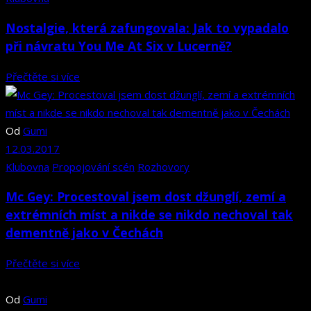
Nostalgie, která zafungovala: Jak to vypadalo
při návratu You Me At Six v Lucerně?
Přečtěte si více
Od
Gumi
12.03.2017
Klubovna
Propojování scén
Rozhovory
Mc Gey: Procestoval jsem dost džunglí, zemí a
extrémních míst a nikde se nikdo nechoval tak
dementně jako v Čechách
Přečtěte si více
Od
Gumi