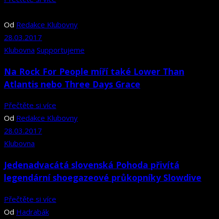
Od
Redakce Klubovny
28.03.2017
Klubovna
Supportujeme
Na Rock For People míří také Lower Than
Atlantis nebo Three Days Grace
Přečtěte si více
Od
Redakce Klubovny
28.03.2017
Klubovna
Jedenadvacátá slovenská Pohoda přivítá
legendární shoegazeové průkopníky Slowdive
Přečtěte si více
Od
Hadrabák