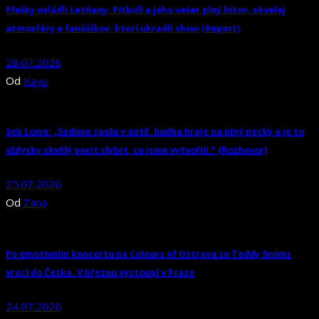
Plešky ovládli Letňany: Pitbull a jeho večer plný hitov, skvelej
atmosféry a fanúšikov, ktorí ukradli show (Report)
28.07.2026
Od
Kayu
Seb Lowe: „Sedíme spolu v autě, hudba hraje na plný pecky a je to
vždycky skvělý pocit slyšet, co jsme vytvořili.“ (Rozhovor)
25.07.2026
Od
Zana
Po emotivním koncertu na Colours of Ostrava se Teddy Swims
vrací do Česka. V březnu vystoupí v Praze
24.07.2026