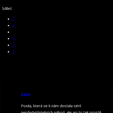
Sdílet:
Zana
Posila, která se k nám dostala sérií
nepředvídatelných náhod, ale asi to tak prostě