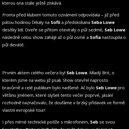
kterou ona stále ještě získává.
Fronta před klubem tomuto oznámení odpovídala – již před
pátou hodinou čekaly na
Sofii
a předskokana
Seba Lowe
desítky lidí. Dveře se přitom otevíraly o půl sedmé,
Seb Lowe
následně celou show zahájil až o půl osmé a
Sofia
nastoupila o
půl deváté.
Prvním aktem celého večera byl
Seb Lowe
. Mladý Brit, o
kterém jsme na webu již psali. Show otevřel naprosto
bravůrně a celé publikum bylo nadšené. Ač bylo
Seb Lowe
pro
většinu jménem, které slyšeli tento večer poprvé, jásání
rozhodně naznačovalo, že doufáme v brzký přídavek ve formě
vlastní evropské tour!
I přes mírné technické potíže s mikrofonem,
Seb
se svou