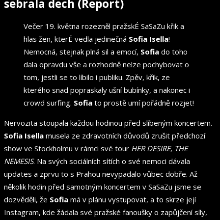
sebrala dech (Report)
Večer 19. května rozezněl pražskÉ SaSaZu křik a
hlas žen, kterÉ vedla jedinečná
Sofia Isella
!
Nemocná, stejnak plná sil a emocí,
Sofia
do toho
dala opravdu vše a rozhodně nelze pochybovat o
tom, jestli se to líbilo i publiku. Zpěv, křik, ze
kterého snad popraskaly ušní bubínky, a nakonec i
crowd surfing.
Sofia
to prostě umí pořádně rozjet!
Nervozita stoupala každou hodinou před slíbeným koncertem.
Sofia Isella
musela ze zdravotních důvodů zrušit předchozí
show ve Stockholmu v rámci své tour
HER DESIRE, THE
NEMESIS
. Na svých sociálních sítích o své nemoci dávala
updates a zprvu to s Prahou nevypadalo vůbec dobře. Až
několik hodin před samotným koncertem v SaSaZu jsme se
dozvěděli, že
Sofia
má v plánu vystupovat, a to skrze její
Instagram, kde žádala své pražské fanoušky o zapůjčení síly,