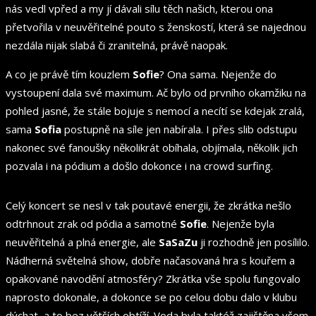
nás vedl vpřed a my jí dávali sílu těch našich, kterou ona
přetvořila v neuvěřitelné pouto s ženskostí, která se najednou
nezdála nijak slabá či zranitelná, právě naopak.
A co je právě tím kouzlem
Sofie
? Ona sama. Nejenže do
vystoupení dala své maximum. Ač bylo od prvního okamžiku na
pohled jasné, že stále bojuje s nemocí a necítí se kdejak zralá,
sama
Sofia
postupně na síle jen nabírala. I přes slib odstupu
nakonec své fanoušky několikrát obíhala, objímala, několik jich
pozvala i na pódium a došlo dokonce i na crowd surfing.
Celý koncert se nesl v tak poutavé energii, že zkrátka nešlo
odtrhnout zrak od pódia a samotné
Sofie
. Nejenže byla
neuvěřitelná a plná energie, ale
SaSaZu
ji rozhodně jen posílilo.
Nádherná světelná show, dobře načasovaná hra s kouřem a
opakované navodění atmosféry? Zkrátka vše spolu fungovalo
naprosto dokonale, a dokonce se po celou dobu dalo v klubu
dýchat, a to bez větších obtíží. Voda byla taktéž zajištěna všem