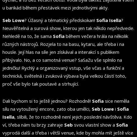
u barikád během přestávek mezi jednotlivými akty.
Seb Lowe
? Úžasný a tématický předskokan!
Sofia Isella
?
Neuvěřitelná a surová show, kterou jen tak někdo nepředvede.
Nehledě na to, že sama
Sofia
během večera hrála na několik
různých nástrojů. Rozjela to na basu, kytaru, ale třeba i na
housle. Její hlas na síle jen získával a interakcí s publikem
přibývalo. No, a co samotná venue? SaSaZu vše splnilo na
jedničku! Rychlý a organizovaný vstup, vše včas a funkční a
technická, světelná i zvuková výbava byla velkou částí toho,
proč vše bylo tak poutavé a strhující.
Dali bychom si to ještě jednou? Rozhodně!
Sofia
sice neměla
sílu na vytoužený encore, zato oba umělci,
Seb
Lowe
i
Sofia
Isella
, slíbili, že to rozhodně není jejich poslední návštěva. Kdo
ví, třeba nám tu brzy zahraje
Seb
svou vlastní show a
Sofia
vyprodá další a třeba i větší venue, kde by mohla mít ještě více