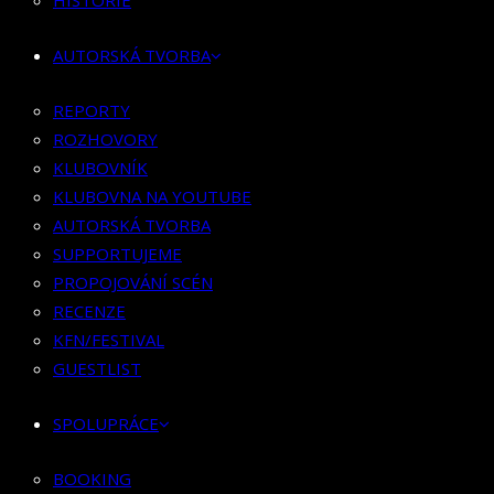
HISTORIE
KLUBOVNÍK
KLUBOVNA NA YOUTUBE
AUTORSKÁ TVORBA
AUTORSKÁ TVORBA
SUPPORTUJEME
REPORTY
PROPOJOVÁNÍ SCÉN
ROZHOVORY
RECENZE
KLUBOVNÍK
KFN/FESTIVAL
KLUBOVNA NA YOUTUBE
GUESTLIST
AUTORSKÁ TVORBA
SUPPORTUJEME
SPOLUPRÁCE
PROPOJOVÁNÍ SCÉN
RECENZE
BOOKING
KFN/FESTIVAL
PR SPOLUPRÁCE
GUESTLIST
MERCH
SPOLUPRÁCE
KONTAKT
BOOKING