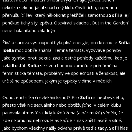
několika sekund jásal snad celý klub. Chvíli ticho, najednou
přehlušující řev, který několikrát překřičel i samotnou
Sofii
a její
poněkud tichý styl zpěvu. Otevírací skladba „Out in the Garden“
nenechala nikoho chladným.
Živá a surová vystoupení byla plná energie, pro kterou je
Sofia
Isella
moc dobře známá. Temná témata, vyzývavé pohyby
jako symbol proti sexualizaci a ostré pohledy každému, kdo je
zvládl ustát.
Sofia
se svou hudbou zaměřuje primárně na
feministická témata, problémy ve společnosti a ženskost, ale
určitě ne způsobem, jakým je typicky vidíme v médiích.
Odhození trička či svlékání kalhot? Pro
Sofii
nic neobvyklého,
přesto však nic sexuálního nebo obtěžujícího. V celém klubu
panovala atmosféra, kdy každá žena (a pár mužů) věděla, že
zde nikomu nic nehrozí. Hlas každé z nás zněl hlasitě a silně,
jako bychom všechny našly odvahu právě teď a tady.
Sofii
hlas