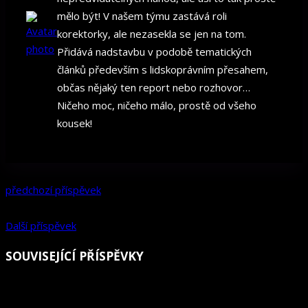
mělo být! V našem týmu zastává roli
korektorky, ale nezasekla se jen na tom.
Přidává nadstavbu v podobě tematických
článků především s lidskoprávním přesahem,
občas nějaký ten report nebo rozhovor…
Ničeho moc, ničeho málo, prostě od všeho
kousek!
předchozí příspěvek
Další příspěvek
SOUVISEJÍCÍ PŘÍSPĚVKY