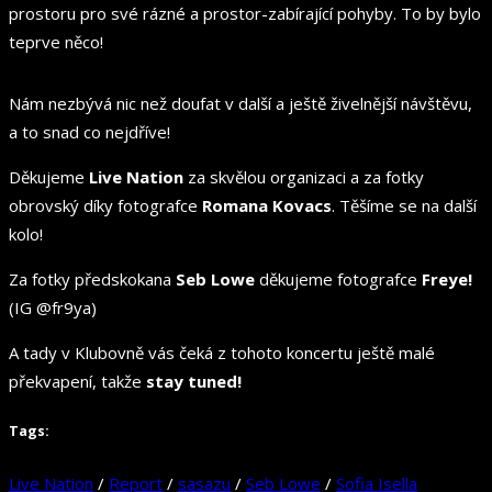
prostoru pro své rázné a prostor-zabírající pohyby. To by bylo
teprve něco!
Nám nezbývá nic než doufat v další a ještě živelnější návštěvu,
a to snad co nejdříve!
Děkujeme
Live Nation
za skvělou organizaci a za fotky
obrovský díky fotografce
Romana Kovacs
. Těšíme se na další
kolo!
Za fotky předskokana
Seb Lowe
děkujeme fotografce
Freye!
(IG @fr9ya)
A tady v Klubovně vás čeká z tohoto koncertu ještě malé
překvapení, takže
stay tuned!
Tags:
Live Nation
/
Report
/
sasazu
/
Seb Lowe
/
Sofia Isella