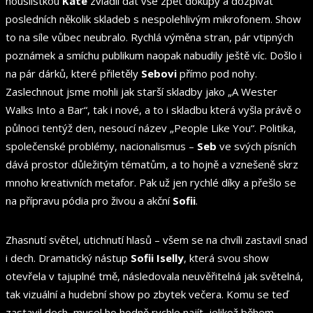
houslistkou
Kate
zvládli dát vše zpět dokupy a dozpívat
posledních několik skladeb s nespolehlivým mikrofonem. Show
to na síle vůbec neubralo. Rychlá výměna stran, pár vtipných
poznámek a smíchu publikum naopak nabudily ještě víc. Došlo i
na pár dárků, které přiletěly
Sebovi
přímo pod nohy.
Zaslechnout jsme mohli jak starší skladby jako „A Wester
Walks Into a Bar“, tak i nové, a to i skladbu která vyšla právě o
půlnoci tentýž den, nesoucí název „People Like You“. Politika,
společenské problémy, nacionalismus –
Seb
ve svých písních
dává prostor důležitým tématům, a to hojně a vznešeně skrz
mnoho kreativních metafor. Pak už jen rychlé díky a přešlo se
na přípravu pódia pro živou a akční
Sofii
.
Zhasnutí světel, utichnutí hlasů – všem se na chvíli zastavil snad
i dech. Dramatický nástup
Sofii Iselly
, která svou show
otevřela v tajuplné tmě, následovala neuvěřitelná jak světelná,
tak vizuální a hudební show po zbytek večera. Komu se teď
zastavil dech, musel ho hodně rychle najít, jelikož během