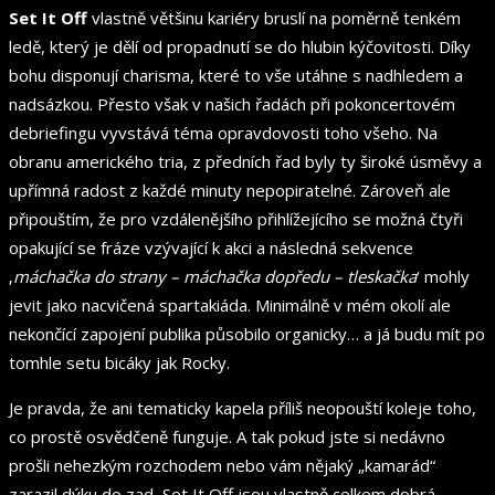
Set It Off
vlastně většinu kariéry bruslí na poměrně tenkém
ledě, který je dělí od propadnutí se do hlubin kýčovitosti. Díky
bohu disponují charisma, které to vše utáhne s nadhledem a
nadsázkou. Přesto však v našich řadách při pokoncertovém
debriefingu vyvstává téma opravdovosti toho všeho. Na
obranu amerického tria, z předních řad byly ty široké úsměvy a
upřímná radost z každé minuty nepopiratelné. Zároveň ale
připouštím, že pro vzdálenějšího přihlížejícího se možná čtyři
opakující se fráze vzývající k akci a následná sekvence
‚
máchačka do strany – máchačka dopředu – tleskačka
‘ mohly
jevit jako nacvičená spartakiáda. Minimálně v mém okolí ale
nekončící zapojení publika působilo organicky… a já budu mít po
tomhle setu bicáky jak Rocky.
Je pravda, že ani tematicky kapela příliš neopouští koleje toho,
co prostě osvědčeně funguje. A tak pokud jste si nedávno
prošli nehezkým rozchodem nebo vám nějaký „kamarád“
zarazil dýku do zad, Set It Off jsou vlastně celkem dobrá