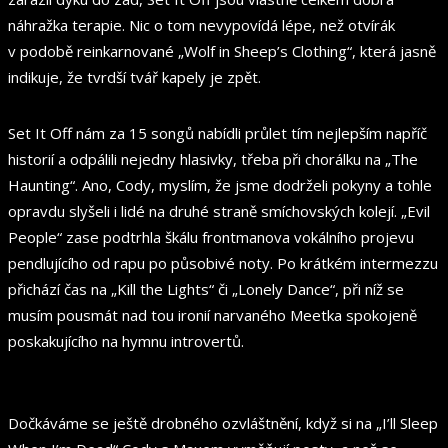
náhražka terapie. Nic o tom nevypovídá lépe, než otvírák
v podobě reinkarnované „Wolf in Sheep’s Clothing“, která jasně
indikuje, že tvrdší tvář kapely je zpět.
Set It Off nám za 15 songů nabídli průlet tím nejlepším napříč
historií a odpálili nejedny hlasivky, třeba při chorálku na „The
Haunting“. Ano, Cody, myslím, že jsme dodrželi pokyny a tohle
opravdu slyšeli i lidé na druhé straně smíchovských kolejí. „Evil
People“ zase podtrhla škálu frontmanova vokálního projevu
pendlujícího od rapu po působivé noty. Po krátkém intermezzu
přichází čas na „Kill the Lights“ či „Lonely Dance“, při níž se
musím pousmát nad tou ironií narvaného Meetka spokojeně
poskakujícího na hymnu introvertů.
Dočkáváme se ještě drobného ozvláštnění, když si na „I’ll Sleep