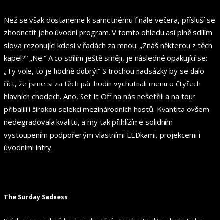
Než se však dostaneme k samotnému finále večera, přísluší se
zhodnotit jeho úvodní program. V tomto ohledu asi plně sdílím
slova rezonující kdesi v řadách za mnou: „Znáš některou z těch
kapel?“ „Ne.“ A co sdílím ještě silněji, je následné opakující se:
„Ty vole, to je hodně dobrý!“ S trochou nadsázky by se dalo
říct, že jsme si za těch pár hodin vychutnali menu o čtyřech
hlavních chodech. Ano, Set It Off na nás nešetřili a na tour
přibalili i širokou selekci mezinárodních hostů. Kvantita ovšem
nedegradovala kvalitu, a my tak přihlížíme solidním
vystoupením podpořeným vlastními LEDkami, projekcemi i
úvodními intry.
The Sunday Sadness