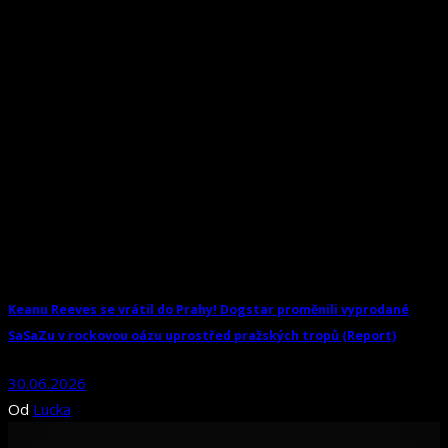
Keanu Reeves se vrátil do Prahy! Dogstar proměnili vyprodané
SaSaZu v rockovou oázu uprostřed pražských tropů (Report)
30.06.2026
Od
Lucka