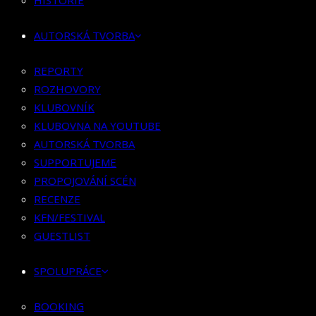
HISTORIE
KLUBOVNÍK
KLUBOVNA NA YOUTUBE
AUTORSKÁ TVORBA
AUTORSKÁ TVORBA
SUPPORTUJEME
REPORTY
PROPOJOVÁNÍ SCÉN
ROZHOVORY
RECENZE
KLUBOVNÍK
KFN/FESTIVAL
KLUBOVNA NA YOUTUBE
GUESTLIST
AUTORSKÁ TVORBA
SUPPORTUJEME
SPOLUPRÁCE
PROPOJOVÁNÍ SCÉN
RECENZE
BOOKING
KFN/FESTIVAL
PR SPOLUPRÁCE
GUESTLIST
MERCH
SPOLUPRÁCE
KONTAKT
BOOKING