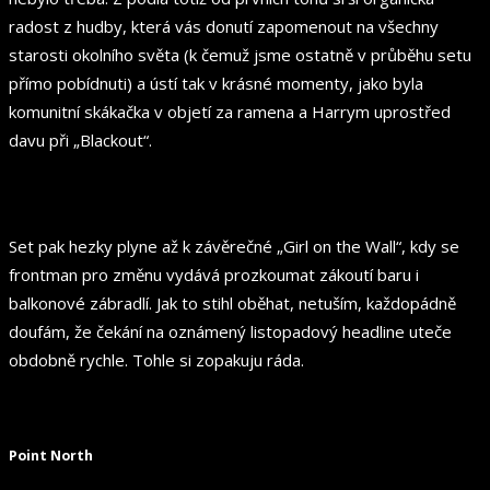
radost z hudby, která vás donutí zapomenout na všechny
starosti okolního světa (k čemuž jsme ostatně v průběhu setu
přímo pobídnuti) a ústí tak v krásné momenty, jako byla
komunitní skákačka v objetí za ramena a Harrym uprostřed
davu při „Blackout“.
Set pak hezky plyne až k závěrečné „Girl on the Wall“, kdy se
frontman pro změnu vydává prozkoumat zákoutí baru i
balkonové zábradlí. Jak to stihl oběhat, netuším, každopádně
doufám, že čekání na oznámený listopadový headline uteče
obdobně rychle. Tohle si zopakuju ráda.
Point North