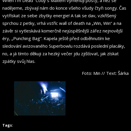
When I’m Dead“ Cody s Maxem vyměňují posty, a než se
nadějeme, zbývají nám do konce všeho všudy čtyři songy. Čas
vytřískat ze sebe zbytky energie! A tak se dav, vzkříšený
sprchou z petky, vrhá vstříc wall of death na „Win, Win“ a na
závěr si vytleskává komerčně nejúspěšnější zářez nejnovější
éry, „Punching Bag“. Kapela ještě před odběhnutím ke
sledování avizovaného Superbowlu rozdává poslední placáky,
no, a já tímto děkuji za hezký večer jdu zjišťovat, jak získat
zpátky svůj hlas.
Foto: Min // Text: Šárka
Tags: