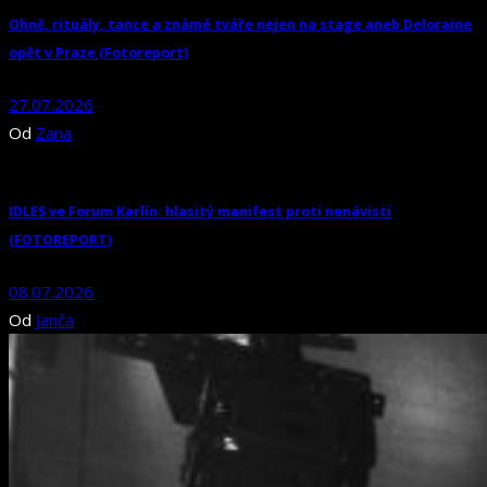
Ohně, rituály, tance a známé tváře nejen na stage aneb Deloraine
opět v Praze (Fotoreport)
27.07.2026
Od
Zana
IDLES ve Forum Karlín: hlasitý manifest proti nenávisti
(FOTOREPORT)
08.07.2026
Od
Janča