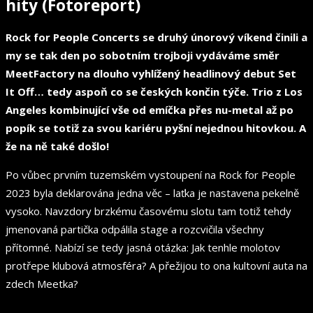
hity (Fotoreport)
Rock for People Concerts se druhý únorový víkend činili a
my se tak den po sobotním trojboji vydáváme směr
MeetFactory na dlouho vyhlížený headlinový debut Set
It Off… tedy aspoň co se českých končin týče. Trio z Los
Angeles kombinující vše od emíčka přes nu-metal až po
popík se totiž za svou kariéru pyšní nejednou hitovkou. A
že na ně také došlo!
Po vůbec prvním tuzemském vystoupení na Rock for People
2023 byla deklarována jedna věc – laťka je nastavena pekelně
vysoko. Navzdory brzkému časovému slotu tam totiž tehdy
jmenovaná partička odpálila stage a rozcvičila všechny
přítomné. Nabízí se tedy jasná otázka: Jak tenhle molotov
protřepe klubová atmosféra? A přežijou to ona kultovní auta na
zdech Meetka?