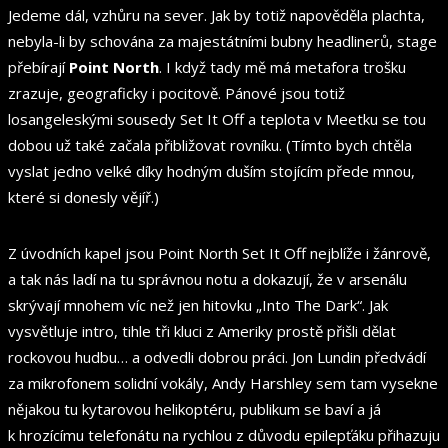
Jedeme dál, vzhůru na sever. Jak by totiž napověděla plachta,
nebyla-li by schována za majestátními bubny headlinerů, stage
přebírají
Point North
. I když tady mě má metafora trošku
zrazuje, geograficky i pocitově. Pánové jsou totiž
losangeleskými sousedy Set It Off a teplota v Meetku se tou
dobou už také začala přibližovat rovníku. (Tímto bych chtěla
vyslat jedno velké díky hodným duším stojícím přede mnou,
které si donesly vějíř.)
Z úvodních kapel jsou Point North Set It Off nejblíže i žánrově,
a tak nás ladí na tu správnou notu a dokazují, že v arsenálu
skrývají mnohem víc než jen hitovku „Into The Dark“. Jak
vysvětluje intro, tihle tři kluci z Ameriky prostě přišli dělat
rockovou hudbu… a odvedli dobrou práci. Jon Lundin předvádí
za mikrofonem solidní vokály, Andy Harshley sem tam vysekne
nějakou tu kytarovou helikoptéru, publikum se baví a já
k hrozícímu telefonátu na rychlou z důvodu epilepťáku přihazuju