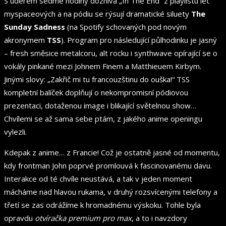
S úderem sedmé hodiny doznívá „In The End“ z playlistu let
myspaceových a na pódiu se rýsují dramatické siluety
The
Sunday Sadness
(na Spotify schovaných pod novým
akronymem
TSS
). Program pro následující půlhodinku je jasný
– fresh směsice metalcoru, alt rocku i synthwave opírající se o
vokály pinkané mezi Johnem Finem a Matthieuem Kirbym.
Jinými slovy: „Zakřič mi tu francouzštinu do ouška!“ TSS
kompletní balíček doplňují o nekompromisní pódiovou
prezentaci, dotaženou image i blikající světelnou show…
Chvílemi se až sama sebe ptám, z jakého anime openingu
vylezli.
Kdepak z anime… z Francie! Což je ostatně jasné od momentu,
kdy frontman John poprvé promlouvá k fascinovanému davu.
Interakce od té chvíle neustává, a tak v jeden moment
mácháme nad hlavou rukama, v druhý rozsvícenými telefony a
třetí se zas odrážíme k hromadnému výskoku. Tohle byla
opravdu
otvíračka premium pro max
, a to i navzdory