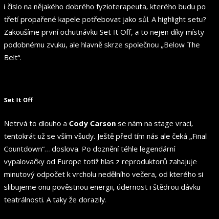
i číslo na nějakého dobrého fyzioterapeuta, kterého budu po
třetí propařené kapele potřebovat jako sůl. A highlight setu?
Zakoušíme první ochutnávku Set It Off, a to nejen díky místy
podobnému zvuku, ale hlavně skrze společnou „Below The
Belt“.
Set It Off
Netrvá to dlouho a
Cody Carson
se nám na stage vrací,
tentokrát už se vším všudy. Ještě před tím nás ale čeká „Final
Countdown“… doslova. Po doznění téhle legendární
vypalovačky od Europe totiž hlas z reproduktorů zahajuje
minutový odpočet k vrcholu nedělního večera, od kterého si
slibujeme onu pověstnou energii, údernost i štědrou dávku
teatrálnosti. A taky že dorazily.