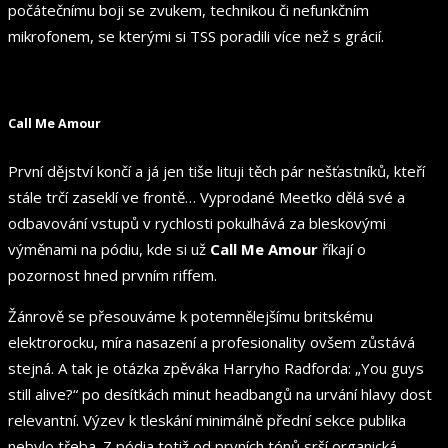
počátečnímu boji se zvukem, technikou či nefunkčním
mikrofonem, se kterými si TSS poradili více než s grácií.
Call Me Amour
První dějství končí a já jen tiše lituji těch pár nešťastníků, kteří
stále trčí zaseklí ve frontě… Vyprodané Meetko dělá své a
odbavování vstupů v rychlosti pokulhává za bleskovými
výměnami na pódiu, kde si už
Call Me Amour
říkají o
pozornost hned prvním riffem.
Žánrově se přesouváme k potemnělejšímu britskému
elektrorocku, míra nasazení a profesionality ovšem zůstává
stejná. A tak je otázka zpěváka Harryho Radforda: „You guys
still alive?“ po desítkách minut headbangů na urvání hlavy dost
relevantní. Výzev k tleskání minimálně přední sekce publika
nebylo třeba. Z pódia totiž od prvních tónů srší organická