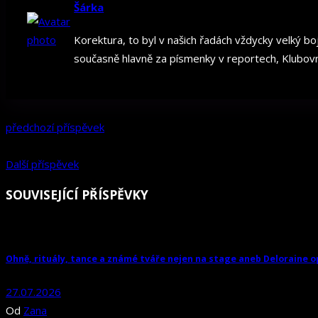
Šárka
Korektura, to byl v našich řadách vždycky velký boj
současně hlavně za písmenky v reportech, Klubovn
předchozí příspěvek
Další příspěvek
SOUVISEJÍCÍ PŘÍSPĚVKY
Ohně, rituály, tance a známé tváře nejen na stage aneb Deloraine o
27.07.2026
Od
Zana