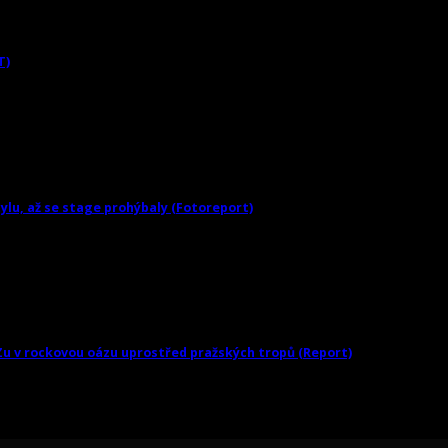
T)
tylu, až se stage prohýbaly (Fotoreport)
Zu v rockovou oázu uprostřed pražských tropů (Report)