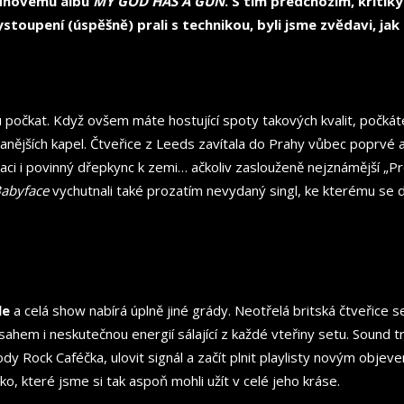
lednovému albu
MY GOD HAS A GUN
. S tím předchozím, kriti
stoupení (úspěšně) prali s technikou, byli jsme zvědavi, jak
 počkat. Když ovšem máte hostující spoty takových kvalit, počkáte 
ranějších kapel. Čtveřice z Leeds zavítala do Prahy vůbec poprvé 
ci i povinný dřepkync k zemi… ačkoliv zaslouženě nejznámější „Pr
abyface
vychutnali také prozatím nevydaný singl, ke kterému se dá
le
a celá show nabírá úplně jiné grády. Neotřelá britská čtveřice 
ahem i neskutečnou energií sálající z každé vteřiny setu. Sound tr
y Rock Caféčka, ulovit signál a začít plnit playlisty novým objev
o, které jsme si tak aspoň mohli užít v celé jeho kráse.