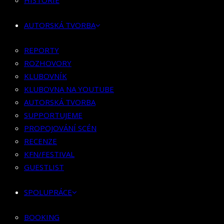
HISTORIE
KLUBOVNÍK
KLUBOVNA NA YOUTUBE
AUTORSKÁ TVORBA
AUTORSKÁ TVORBA
SUPPORTUJEME
REPORTY
PROPOJOVÁNÍ SCÉN
ROZHOVORY
RECENZE
KLUBOVNÍK
KFN/FESTIVAL
KLUBOVNA NA YOUTUBE
GUESTLIST
AUTORSKÁ TVORBA
SUPPORTUJEME
SPOLUPRÁCE
PROPOJOVÁNÍ SCÉN
RECENZE
BOOKING
KFN/FESTIVAL
PR SPOLUPRÁCE
GUESTLIST
MERCH
SPOLUPRÁCE
KONTAKT
BOOKING