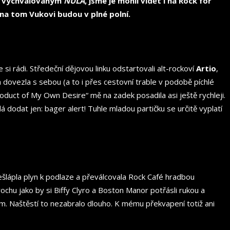
ky vychvalovaným
NULA
, jsme je mohli vidět i na Rock for
 na tom Vukovi budou v plné polní.
si rádi. Středeční dějovou linku odstartovali alt-rockoví
Artio
,
a dovezla s sebou (a to i přes cestovní trable v podobě píchlé
oduct of My Own Desire“ mě na zadek posadila asi ještě rychleji.
 dodat jen: bager alert! Tuhle mladou partičku se určitě vyplatí
sešlápla plyn k podlaze a převálcovala Rock Café hradbou
ochu jako by si Biffy Clyro a Boston Manor potřásli rukou a
em. Naštěstí to nezabralo dlouho. K mému překvapení totiž ani