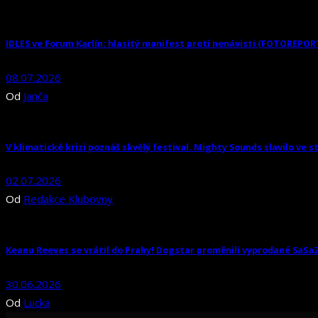
IDLES ve Forum Karlín: hlasitý manifest proti nenávisti (FOTOREPOR
08.07.2026
Od
Janča
V klimatické krizi poznáš skvělý festival. Mighty Sounds slavilo ve s
02.07.2026
Od
Redakce Klubovny
Keanu Reeves se vrátil do Prahy! Dogstar proměnili vyprodané SaSa
30.06.2026
Od
Lucka