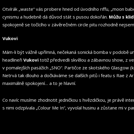
Otvírák „waste“ vás probere hned od úvodního riffu, „moon baboon
cynismu a hudebně dá důvod stát s pusou dokořán.
Můžu s klid
spokojeně se točícího v závěrečném circle pitu rozhodně nejse
Vukovi
Mám-li být vážně upřímná, nečekaná sonická bomba v podobě unpeo
headlineři
Vukovi
totiž předvedli skvělou a zábavnou show, z ve
v pomalejších pasážích „SNO“. Partičce ze skotského Glasgow (kd
Netrvá tak dlouho a dočkáváme se dalších pitů i featu s Rae z Ar
maximálně spokojení… a to je hlavní.
Co navíc musíme zhodnotit jedničkou s hvězdičkou, je právě inter
s nimi odzpívala „Colour Me In“, vyvolal husinu a zůstane mi v pa