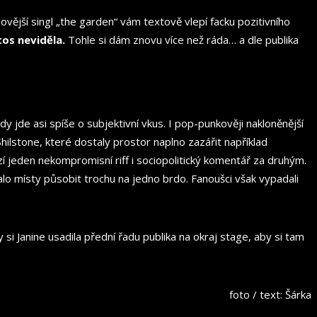
vější singl „the garden“ vám textově vlepí facku pozitivního
tos neviděla.
Tohle si dám znovu více než ráda… a dle publika
jde asi spíše o subjektivní vkus. I pop-punkověji nakloněnější
ilstone, které dostaly prostor naplno zazářit například
í jeden nekompromisní riff i sociopolitický komentář za druhým.
alo místy působit trochu na jedno brdo. Fanoušci však vypadali
i Janine usadila přední řadu publika na okraj stage, aby si tam
foto / text: Šárka