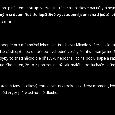
“ plně demonstruje versatilitu téhle alt-rockové partičky a nejno
ným srdcem říct, že lepší živé vystoupení jsem snad ještě le
m sama.
ple pro mě možná lehce zastínila hlavní lákadlo večera… ale tady 
lké části opřenou o opět obdivuhodné vokály frontwoman Janine Sh
yby to snad někdo dle přízvuku nepoznal) to na pódiu šlape a sáz
tio. Škoda jen, že to z pohledu ne až tak znalého posluchače začín
akce s fans a celkový entuziasmus kapely. Tak třeba moment, kdy s
měti vrytý ještě asi hodně dlouho.