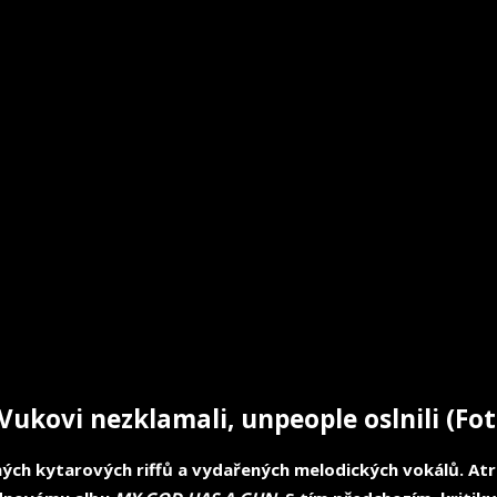
Vukovi nezklamali, unpeople oslnili (Fo
ch kytarových riffů a vydařených melodických vokálů. Atribu