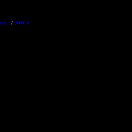
eople
/
VUKOVI