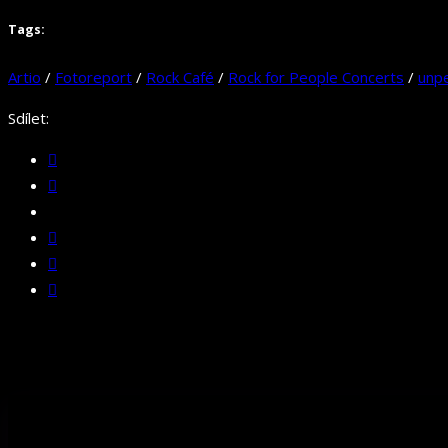
Tags:
Artio
/
Fotoreport
/
Rock Café
/
Rock for People Concerts
/
unp
Sdílet: