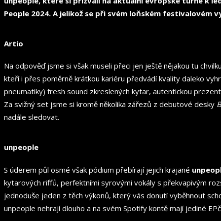
unpeople, které si přizvali na aktuální evropské turné k 
People 2024. A jelikož se při svém loňském festivalovém vy
Artio
Na odpověď jsme si však museli přeci jen ještě nějakou tu chvilku
kteří i přes poměrně krátkou kariéru předvádí kvality daleko vyh
pneumatiky) fresh sound zkreslených kytar, autentickou prezenta
Za svižný set jsme si kromě několika zářezů z debutové desky
B
nadále sledovat.
unpeople
S úderem půl osmé však pódium přebírají jejich krajané
unpeop
kytarových riffů, perfektními syrovými vokály s překvapivým rozs
jednoduše jeden z těch výkonů, který vás donutí vyběhnout schod
unpeople nehrají dlouho a na svém Spotify kontě mají jediné EPčk