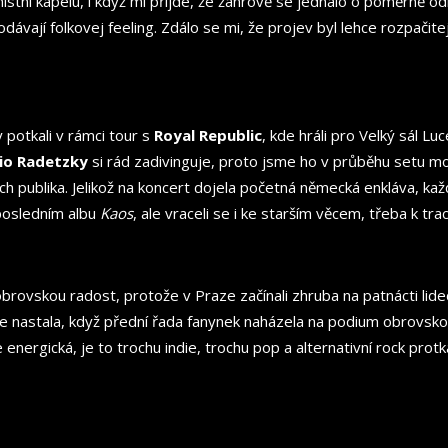
místní kapelu, i když mi přijde, že žánrově se jednalo o poměrně o
odávají folkovej feeling. Zdálo se mi, že projev byl lehce rozpač
potkali v rámci tour s
Royal Republic
, kde hráli pro Velký sál Lu
io Radetzky
si rád zadivinguje, proto jsme ho v průběhu setu mo
h publika. Jelikož na koncert dojela početná německá enkláva, ka
 posledním albu
Kaos
, ale vraceli se i ke starším věcem, třeba k tr
 obrovskou radost, protože v Praze začínali zhruba na patnácti li
e nastala, když přední řada fanynek naházela na podium obrovskou
je energická, je to trochu indie, trochu pop a alternativní rock pr