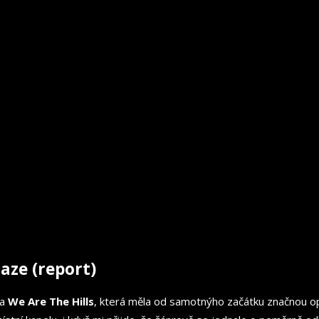
aze (report)
la
We Are The Hills
, která měla od samotnýho začátku značnou op