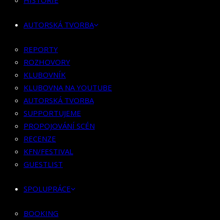
HISTORIE
KLUBOVNÍK
KLUBOVNA NA YOUTUBE
AUTORSKÁ TVORBA
AUTORSKÁ TVORBA
SUPPORTUJEME
REPORTY
PROPOJOVÁNÍ SCÉN
ROZHOVORY
RECENZE
KLUBOVNÍK
KFN/FESTIVAL
KLUBOVNA NA YOUTUBE
GUESTLIST
AUTORSKÁ TVORBA
SUPPORTUJEME
SPOLUPRÁCE
PROPOJOVÁNÍ SCÉN
RECENZE
BOOKING
KFN/FESTIVAL
PR SPOLUPRÁCE
GUESTLIST
MERCH
SPOLUPRÁCE
KONTAKT
BOOKING