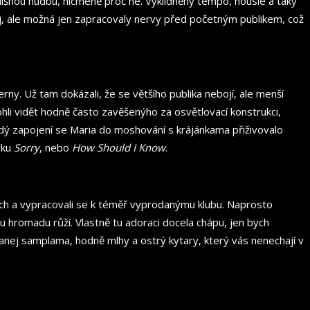
dlišnou hudbu, nicméně proč ne. Vyklidněný tempo, housle a taky
itej, ale možná jen zapracovaly nervy před početným publikem, což
cerny. Už tam dokázali, že se většího publika nebojí, ale menší
hli vidět hodně často zavěšenýho za osvětlovací konstrukci,
ždý zapojení se Maria do moshování s krájánkama přiživovalo
acku
Sorry
, nebo
How Should I Know
.
dech a vypracovali se k téměř vyprodanýmu klubu. Naprosto
 hromadu růží. Vlastně tu adoraci docela chápu, jen bych
otkanej samplama, hodně mlhy a ostrý kytary, který vás nenechají v