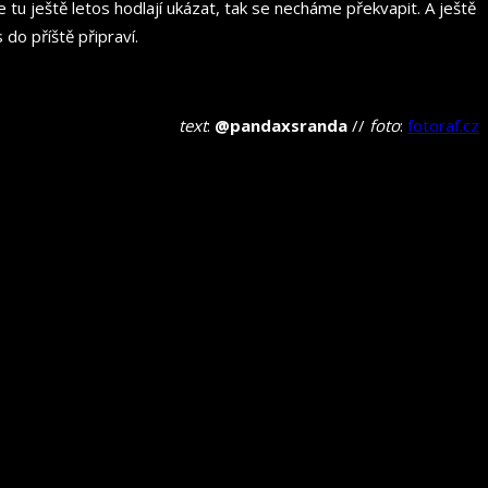
 tu ještě letos hodlají ukázat, tak se necháme překvapit. A ještě
 do příště připraví.
text
:
@pandaxsranda
//
foto
:
fotoraf.cz