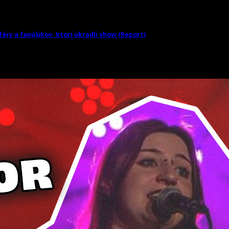
sféry a fanúšikov, ktorí ukradli show (Report)