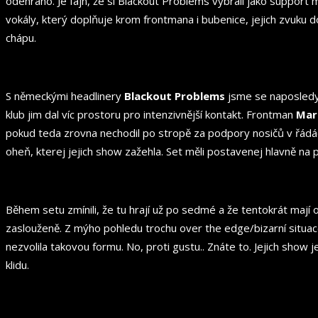
odehráno. Je fajn, že si Blackout Problems vybrali jako support 
vokály, který doplňuje krom frontmana i bubenice, jejich zvuku d
chápu.
S německými headlinery
Blackout Problems
jsme se naposledy 
klub jim dal víc prostoru pro intenzivnější kontakt. Frontman
Mar
pokud teda zrovna nechodil po stropě za podpory nosičů v řádác
oheň, kterej jejich show zažehla. Set měli postavenej hlavně na
Během setu zmínili, že tu hrají už po sedmé a že tentokrát mají
zaslouženě. Z mýho pohledu trochu over the edge/bizarní situac
nezvolila takovou formu. No, proti gustu.. Znáte to. Jejich show 
klidu.