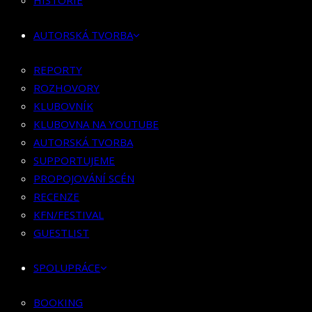
HISTORIE
KLUBOVNÍK
KLUBOVNA NA YOUTUBE
AUTORSKÁ TVORBA
AUTORSKÁ TVORBA
SUPPORTUJEME
REPORTY
PROPOJOVÁNÍ SCÉN
ROZHOVORY
RECENZE
KLUBOVNÍK
KFN/FESTIVAL
KLUBOVNA NA YOUTUBE
GUESTLIST
AUTORSKÁ TVORBA
SUPPORTUJEME
SPOLUPRÁCE
PROPOJOVÁNÍ SCÉN
RECENZE
BOOKING
KFN/FESTIVAL
PR SPOLUPRÁCE
GUESTLIST
MERCH
SPOLUPRÁCE
KONTAKT
BOOKING