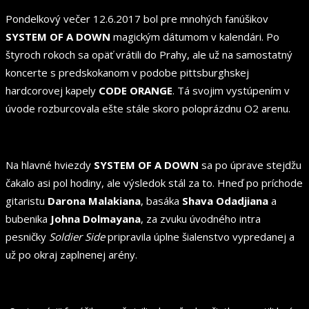
Pondelkový večer 12.6.2017 bol pre mnohých fanúšikov
SYSTEM OF A DOWN
magickým dátumom v kalendári. Po
štyroch rokoch sa opäť vrátili do Prahy, ale už na samostatný
koncerte s predskokanom v podobe pittsburghskej
hardcorovej kapely
CODE ORANGE
. Tá svojim vystúpením v
úvode rozburcovala ešte stále skoro poloprázdnu O2 arenu.
Na hlavné hviezdy
SYSTEM OF A DOWN
sa po úprave stejdžu
čakalo asi pol hodiny, ale výsledok stál za to. Hneď po príchode
gitaristu
Darona Malakiana
, basáka
Shava Odadjiana
a
bubenika
Johna Dolmayana
, za zvuku úvodného intra
pesničky
Soldier Side
pripravila úplne šialenstvo vypredanej a
už po okraj zaplnenej arény.