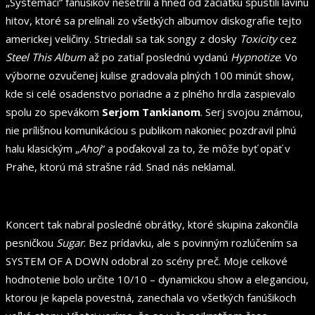
„Systemáci“ fanúšikov nešetrili a hneď od začiatku spustili lavínu
hitov, ktoré sa prelínali zo všetkých albumov diskografie tejto
americkej veličiny. Striedali sa tak songy z dosky
Toxicity
cez
Steel This Album
až po zatiaľ poslednú vydanú
Hypnotize
. Vo
výborne ozvučenej kulise gradovala plných 100 minút show,
kde si celé osadenstvo poriadne a z plného hrdla zaspievalo
spolu zo spevákom
Serjom Tankianom
. Serj svojou známou,
nie prílišnou komunikáciou s publikom nakoniec pozdravil plnú
halu klasickým „
Ahoj
“ a poďakoval za to, že môže byť opäť v
Prahe, ktorú má strašne rád. Snad nás neklamal.
Koncert tak nabral posledné obrátky, ktoré skupina zakončila
pesničkou
Sugar
. Bez prídavku, ale s povinným rozlúčením sa
SYSTEM OF A DOWN odobral zo scény preč. Moje celkové
hodnotenie bolo určite 10/10 – dynamickou show a eleganciou,
ktorou je kapela povestná, zanechala vo všetkých fanúšikoch