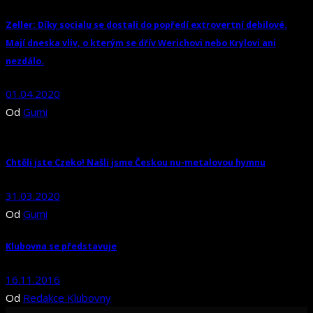
Zeller: Díky socialu se dostali do popředí extrovertní debilové.
Mají dneska vliv, o kterým se dřív Werichovi nebo Krylovi ani
nezdálo.
01.04.2020
Od
Gumi
Chtěli jste Czeko! Našli jsme Českou nu-metalovou hymnu
31.03.2020
Od
Gumi
Klubovna se představuje
16.11.2016
Od
Redakce Klubovny