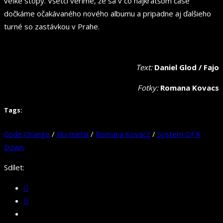
veľké stopy. Všetci veríme, že sa v čo najkratšom čase
dočkáme očakávaného nového albumu a pripadne aj ďalšieho
turné so zastávkou v Prahe.
Text:
Daniel Glod / Fajo
Fotky:
Romana Kovacs
Tags:
Code Orange
/
Nu-metal
/
Romana Kovacz
/
System Of A
Down
Sdílet: