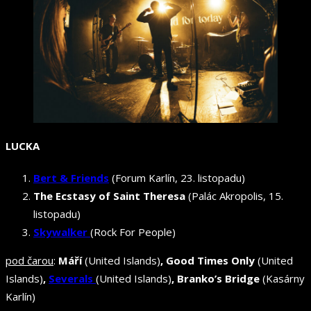
LUCKA
Bert & Friends
(Forum Karlín, 23. listopadu)
The Ecstasy of Saint Theresa
(Palác Akropolis, 15.
listopadu)
Skywalker
(Rock For People)
pod čarou
:
Máří
(United Islands)
, Good Times Only
(United
Islands)
,
Severals
(United Islands)
, Branko’s Bridge
(Kasárny
Karlín)