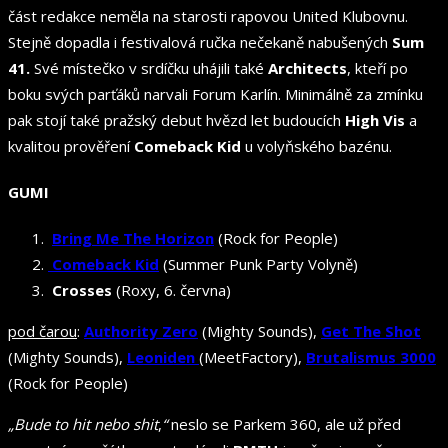
část redakce neměla na starosti rapovou United Klubovnu.
Stejně dopadla i festivalová ručka nečekaně nabušených
Sum
41.
Své místečko v srdíčku uhájili také
Architects
, kteří po
boku svých parťáků narvali Forum Karlín. Minimálně za zmínku
pak stojí také pražský debut hvězd let budoucích
High Vis
a
kvalitou prověření
Comeback Kid
u volyňského bazénu.
GUMI
Bring Me The Horizon
(Rock for People)
Comeback Kid
(Summer Punk Party Volyně)
Crosses
(Roxy, 6. června)
pod čarou
:
Authority Zero
(Mighty Sounds),
Get The Shot
(Mighty Sounds),
Leoniden
(MeetFactory),
Brutalismus 3000
(Rock for People)
„Bude to hit nebo shit
,
“
neslo se Parkem 360, ale už před