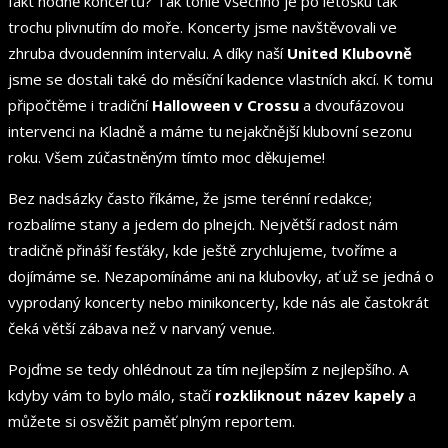
fakt hodně koncertů? Tak tohle všechno je po letošku tak
trochu plivnutím do moře. Koncerty jsme navštěvovali ve
zhruba dvoudenním intervalu. A díky naší
United Klubovně
jsme se dostali také do měsíční kadence vlastních akcí. K tomu
připočtěme i tradiční
Halloween v Crossu
a dvoufázovou
intervenci na Kladně a máme tu nejakčnější klubovní sezonu
roku. Všem zúčastněným tímto moc děkujeme!
Bez nadsázky často říkáme, že jsme terénní redakce;
rozbalíme stany a jedem do plnejch. Největší radost nám
tradičně přináší fesťáky, kde ještě zrychlujeme, tvoříme a
dojímáme se. Nezapomínáme ani na klubovky, ať už se jedná o
vyprodaný koncerty nebo minikoncerty, kde nás ale častokrát
čeká větší zábava než v narvaný venue.
Pojďme se tedy ohlédnout za tím nejlepším z nejlepšího. A
kdyby vám to bylo málo, stačí
rozkliknout název kapely
a
můžete si osvěžit paměť plným reportem.