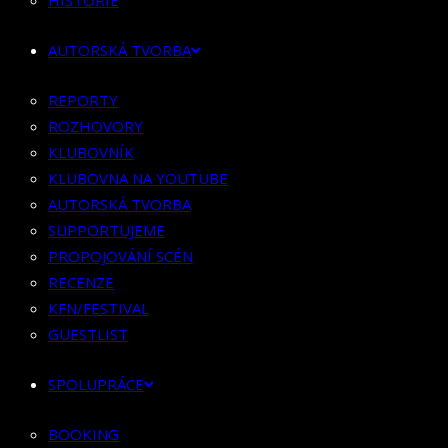
HISTORIE
KLUBOVNÍK
KLUBOVNA NA YOUTUBE
AUTORSKÁ TVORBA
AUTORSKÁ TVORBA
SUPPORTUJEME
REPORTY
PROPOJOVÁNÍ SCÉN
ROZHOVORY
RECENZE
KLUBOVNÍK
KFN/FESTIVAL
KLUBOVNA NA YOUTUBE
GUESTLIST
AUTORSKÁ TVORBA
SUPPORTUJEME
SPOLUPRÁCE
PROPOJOVÁNÍ SCÉN
RECENZE
BOOKING
KFN/FESTIVAL
PR SPOLUPRÁCE
GUESTLIST
MERCH
SPOLUPRÁCE
KONTAKT
BOOKING