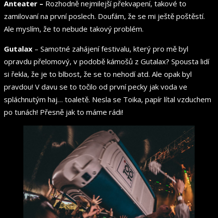
Anteater –
Rozhodně nejmilejší překvapení, takové to
zamilovaní na první poslech. Doufám, že se mi ještě poštěstí.
Ale myslím, že to nebude takový problém.
Gutalax
– Samotné zahájení festivalu, který pro mě byl
opravdu přelomový, v podobě kámošů z Gutalax? Spousta lidí
si řekla, že je to blbost, že se to nehodí atd. Ale opak byl
pravdou! V davu se to točilo od první pecky jak voda ve
spláchnutým haj… toaletě. Nesla se Toika, papír lítal vzduchem
po tunách! Přesně jak to máme rádi!