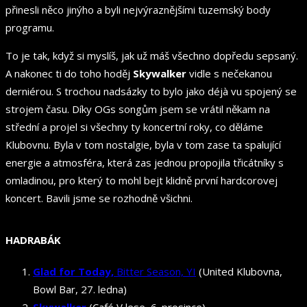
přinesli něco jinýho a byli nejvýraznějšími tuzemský body
programu.
To je tak, když si myslíš, jak už máš všechno dopředu sepsaný.
A nakonec ti do toho hoděj
Skywalker
vidle s nečekanou
derniérou. S trochou nadsázky to bylo jako déjà vu spojený se
strojem času. Díky OGs songům jsem se vrátil někam na
střední a projel si všechny ty koncertní roky, co děláme
Klubovnu. Byla v tom nostalgie, byla v tom zase ta spalující
energie a atmosféra, která zas jednou propojila třicátníky s
omladinou, pro který to mohl bejt klidně první hardcorovej
koncert. Bavili jsme se rozhodně všichni.
HADRABÁK
Glad for Today,
Bitter Season, YI
(United Klubovna,
Bowl Bar, 27. ledna)
Skywalker
(Café V lese, 6. prosince)