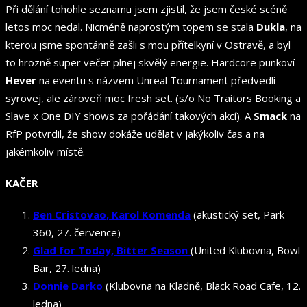
Při dělání tohohle seznamu jsem zjistil, že jsem české scéně
letos moc nedal. Nicméně naprostým topem se stala
Dukla
, na
kterou jsme spontánně zašli s mou přítelkyní v Ostravě, a byl
to hrozně super večer plnej skvělý energie. Hardcore punkoví
Hever
na eventu s názvem Unreal Tournament předvedli
syrovej, ale zároveň moc fresh set. (s/o No Traitors Booking a
Slave x One DIY shows za pořádání takových akcí). A
Smack
na
RfP potvrdil, že show dokáže udělat v jakýkoliv čas a na
jakémkoliv místě.
KAČER
Ben Cristovao, Karol Komenda
(akustický set, Park
360, 27. července)
Glad for Today, Bitter Season
(United Klubovna, Bowl
Bar, 27. ledna)
Donnie Darko
(Klubovna na Kladně, Black Road Cafe, 12.
ledna)