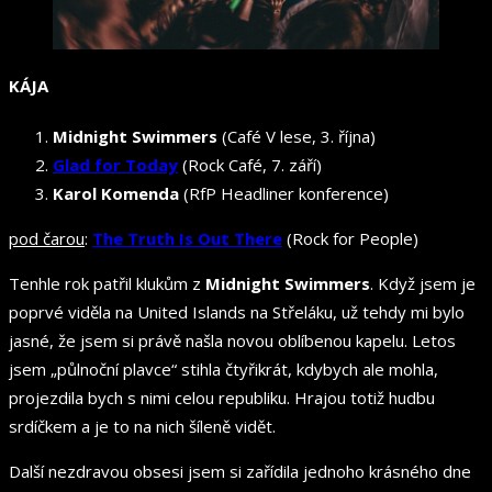
KÁJA
Midnight Swimmers
(Café V lese, 3. října)
Glad for Today
(Rock Café, 7. září)
Karol Komenda
(RfP Headliner konference)
pod čarou
:
The Truth Is Out There
(Rock for People)
Tenhle rok patřil klukům z
Midnight Swimmers
. Když jsem je
poprvé viděla na United Islands na Střeláku, už tehdy mi bylo
jasné, že jsem si právě našla novou oblíbenou kapelu. Letos
jsem „půlnoční plavce“ stihla čtyřikrát, kdybych ale mohla,
projezdila bych s nimi celou republiku. Hrajou totiž hudbu
srdíčkem a je to na nich šíleně vidět.
Další nezdravou obsesi jsem si zařídila jednoho krásného dne