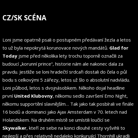
CZ/SK SCÉNA
Loni jsme opatrně psali o postupném předávaní žezla a letos
to už byla nepokrytá korunovace nových mandátů.
Glad for
Today
jsme před několika lety trochu toporně označili za
budoucí „korunní prince“, historie nám ale nakonec dala za
pravdu. Jestliže se loni hradečtí srdcaři dostali do čela o půl
bodu s celkovými 5 zářezy, letos už šlo o absolutní nadvládu.
Loni půlbod, letos s dvojnásobkem. Někoho dojal headline
první
United Klubovny
, někomu sedlo završení Emo Night,
někomu supportění slavnějším… Tak jako tak posbírali ve finále
16 bodů a dominanci jako Ajax Amsterdam v 70. letech nad
Holandskem. Na druhém místě se umístili loučící se
Skywalker
, kteří ze sebe na konci dlouhé cesty vyšvihli to
nejlepší a přes relativně nedaleko konkurující Thornhill ukradli