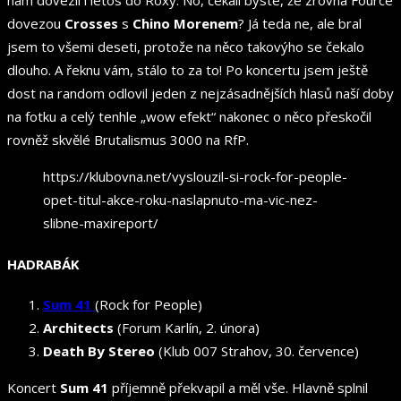
dovezou
Crosses
s
Chino Morenem
? Já teda ne, ale bral
jsem to všemi deseti, protože na něco takovýho se čekalo
dlouho. A řeknu vám, stálo to za to! Po koncertu jsem ještě
dost na random odlovil jeden z nejzásadnějších hlasů naší doby
na fotku a celý tenhle „wow efekt“ nakonec o něco přeskočil
rovněž skvělé Brutalismus 3000 na RfP.
https://klubovna.net/vyslouzil-si-rock-for-people-
opet-titul-akce-roku-naslapnuto-ma-vic-nez-
slibne-maxireport/
HADRABÁK
Sum 41
(Rock for People)
Architects
(Forum Karlín, 2. února)
Death By Stereo
(Klub 007 Strahov, 30. července)
Koncert
Sum 41
příjemně překvapil a měl vše. Hlavně splnil