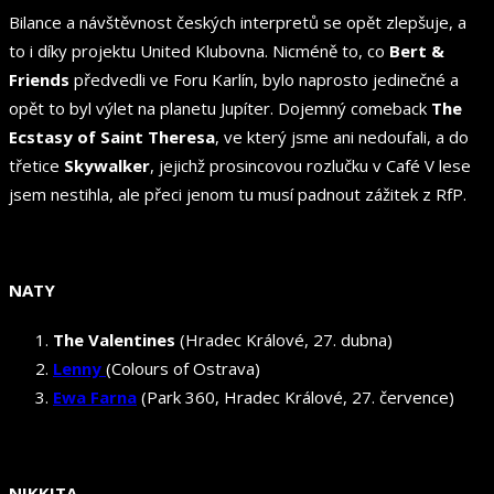
Bilance a návštěvnost českých interpretů se opět zlepšuje, a
to i díky projektu United Klubovna. Nicméně to, co
Bert &
Friends
předvedli ve Foru Karlín, bylo naprosto jedinečné a
opět to byl výlet na planetu Jupíter. Dojemný comeback
The
Ecstasy of Saint Theresa
, ve který jsme ani nedoufali, a do
třetice
Skywalker
, jejichž prosincovou rozlučku v Café V lese
jsem nestihla, ale přeci jenom tu musí padnout zážitek z RfP.
NATY
The Valentines
(Hradec Králové, 27. dubna)
Lenny
(Colours of Ostrava)
Ewa Farna
(Park 360, Hradec Králové, 27. července)
NIKKITA