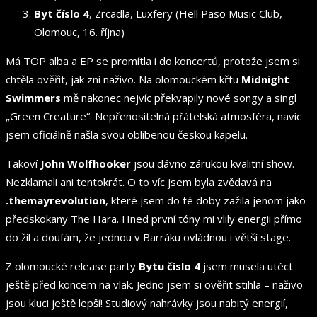
Byt číslo 4
, Zrcadla, Luxfery (Hell Paso Music Club,
Olomouc, 16. října)
Má TOP alba a EP se promítla i do koncertů, protože jsem si
chtěla ověřit, jak zní naživo. Na olomouckém křtu
Midnight
Swimmers
mě nakonec nejvíc překvapily nové songy a singl
„Green Creature“. Nepřenositelná přátelská atmosféra, navíc
jsem oficiálně našla svou oblíbenou českou kapelu.
Takoví
John Wolfhooker
jsou dávno zárukou kvalitní show.
Nezklamali ani tentokrát. O to víc jsem byla zvědavá na
.themayrevolution
, které jsem do té doby zažila jenom jako
předskokany The Hara. Hned první tóny mi vlily energii přímo
do žil a doufám, že jednou v Barráku ovládnou i větší stage.
Z olomoucké release party
Bytu číslo 4
jsem musela utéct
ještě před koncem na vlak. Jedno jsem si ověřit stihla – naživo
jsou kluci ještě lepší! Studiový nahrávky jsou nabitý energií,