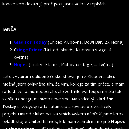
koncertech dokazují, proč jsou jasná volba v topkách.
JANČA
Glad for Today
(United Klubovna, Bowl Bar, 27. ledna)
C
ringe Prince
(United Islands, Klubovna stage, 4.
května)
Hopes
(United Islands, Klubovna stage, 4. května)
Letos vybírám oblíbené české shows jen z Klubovna akcí.
Možná jsem ovlivněna tím, že vím, kolik je za tím práce, a mám
radost, že se nic neposralo, ale že tahle vystoupení měla tak
skvělou energii, mi nikdo nevezme. Na srdcový
Glad for
Today
si vždycky ráda zatancuju a rovnou otevírali celý
projekt United Klubovna! Na Smíchovském nábřeží jsme letos
ovládli stage United Islands, kde nám zahráli mimo jiné
Hopes
a
Cringe Prince
, kteří rozhýbali i náhodný kolemjdoucí a jejich