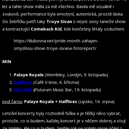
let a tahle show měla za mě všechno. Bavila mě vizuálně i
zvukově, performance byla emotivní, autentická, prostě láska.
Do žebříčku patří taky
Troye Sivan
s nejvíc sexy taneční show
a kontrastující
Comeback Kid
, kde končetiny létaly vzduchem.
https://klubovna.net/pride-month-zahajen-
smyslnou-show-troye-sivana-fotoreport/
MIN
Palaye Royale
(Wembley, Londýn, 9. listopadu)
Halflives
(Café V lese, 6. března)
Hot Milk
(
Futurum Music Bar, 19. listopadu)
pod čarou
:
Palaye Royale + Halflives
(Lipsko, 16. srpna)
Letošní koncerty byly rozhodně fuška a je těžký něco vybrat,
protože, co si budem, každej koncert je v něčem dobrej a stojí
za zmínku. Ale co si budem, tenhle rok se splnilo moje přání z