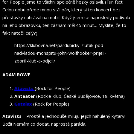
for People jsme to všichni společně hezky oslavili. (Fun fact:
Celou dobu přede mnou stál pán, který si ten koncert bez
přestávky nahrával na mobil. Když jsem se naposledy podívala
na jeho obrazovku, ten záznam měl 45 minut… Myslíte, že to
fakt natočil celý?)
https://klubovna.net/pardubicky-zlutak-pod-
nadvladou-mohspitu-john-wolfhooker-prijeli-
zborili-klub-a-odjeli/
ADAM ROWE
Atavists
(Rock for People)
Anteater
(Rockle Klub, České Budějovice, 18. května)
Gutalax
(Rock for People)
Atavists
– Prostě a jednoduše miluju jejich nahulený kytary!
Boží! Nemám co dodat, naprostá paráda.