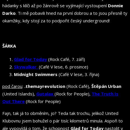
hádanky s klíči až po žánrově se vyjímající vystoupení
Donnie
Darko
. Ti mě pobavili hned na první dobrou a to jsou přesně ty
okamžiky, kdy stojí za to podpořit český underground!
ŠÁRKA
Glad for Today
(Rock Café, 7. září)
Skywalker
(Café V lese, 6. prosince)
Midnight Swimmers
(Café V lese, 3. října)
pod čarou
:
.themayrevolution
(Rock Café),
Štěpán Urban
(United Islands),
Gutalax
(Rock for People),
The Truth Is
Out There
(Rock for People)
Fajn, tak já to obměním, jo? Teda tak trochu, jelikož United
Klubovnu jsem bohužel o pár tisíc kilometrů minula. Aspoň to
ale vypovídá o tom, že schopnost
Glad for Today
nastolit v