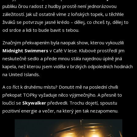
publiku čirou radost z hudby prostě není jednorázovou
záležitostí. Jak už ostatně víme z loňských topek, u těchhle
živáků se potvrzuje jasné krédo – dělej, co chceš ty, dělej to
od srdce a lidi to bude bavit s tebou.
Značným překvapením byla naopak show, kterou vykouzlili
Midnight Swimmers
v Café V lese. Klubové prostředí jim
neskutečně sedlo a přede mnou stála najednou úplně jiná
kapela, než kterou jsem viděla v brzkých odpoledních hodinách
na United Islands.
A co říct k druhému místu? Donutit mě na poslední chvíli
překopat TOPky vyžaduje něco výjimečnýho. A přesně to
loučící se
Skywalker
předvedli. Trochu dojetí, spoustu
pozitivní energie a večer, na který jen tak nezapomenu.