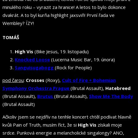
minulého roku – vyrazit za hranice! A letos to bylo dokonce
dvakrát. A to byl kurňa highlight jaxsviň! První řada ve
Wembley? ÍZY!
TOMÁŠ
High Vis
(Bike Jesus, 19. listopadu)
Knocked Loose
(Lucerna Music Bar, 19. února)
Sanguisugabogg
(Rock for People)
pod čarou
:
Crosses
(Roxy),
Cult of Fire + Bohemian
Symphony Orchestra Prague
(Brutal Assault),
Hatebreed
(Brutal Assault),
Brutus
(Brutal Assault),
Show Me The Body
(Brutal Assault)
Ačkoliv jsem se nejdřív na tenhle koncert chtěl podívat hlavně
kvůli Pain of Truth, musím říct, že si
High Vis
získali moje
srdce. Punková energie a melancholické singalongy? ANO,