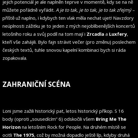
jejich potenciál je ale naplněn teprve v momentě, kdy se na ně
můžete pořádně vyřádit.
A je to tak, je to tak, je to tak zřejmý
–
příště už naplno, i kdybych ten vlak měla nechat ujet! Navzdory
neúplnosti zážitku je to jeden z mých nejoblíbenějších koncertů
letošního roku a svůj podíl na tom mají i
Zrcadla
a
Luxfery
,
kteří vše zahájili. Bylo fajn strávit večer (pro změnu) poslechem
českých textů, tuhle snovou kapelní kombinaci bych si ráda
zopakovala.
ZAHRANIČNÍ SCÉNA
Loni jsme zažili historický pat, letos historický příkop. S 16
body (oproti „sousedícím“ 6) odskočili všem
Bring Me The
Horizon
na letošním Rock for People. Na druhém místě se
ocitli
The 1975
, což by možná dopadlo ještě líp, kdyby druhá