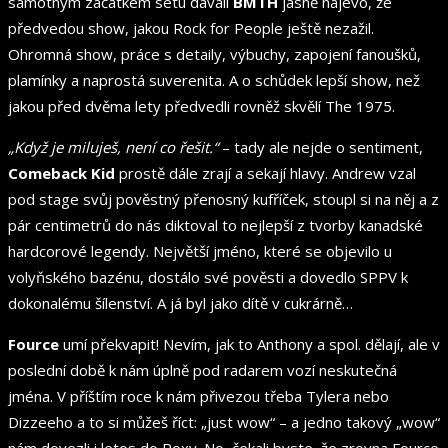
samotným začátkem setu dávali
BMTH
jasně najevo, že
předvedou show, jakou Rock for People ještě nezažil.
Ohromná show, práce s detaily, výbuchy, zapojení fanoušků,
plamínky a naprostá suverenita. A o schůdek lepší show, než
jakou před dvěma lety předvedli rovněž skvělí The 1975.
„Když je miluješ, není co řešit.“
– tady ale nejde o sentiment,
Comeback Kid
prostě dále zrají a sekají hlavy. Andrew vzal
pod stage svůj pověstný přenosný kufříček, stoupl si na něj a z
pár centimetrů do nás diktoval to nejlepší z tvorby kanadské
hardcorové legendy. Největší jméno, které se objevilo u
volyňského bazénu, dostálo své pověsti a dovedlo SPPV k
dokonalému šílenství. A já byl jako dítě v cukrárně…
Fource
umí překvapit! Nevím, jak to Anthony a spol. dělají, ale v
poslední době k nám úplně pod radarem vozí neskutečná
jména. V příštím roce k nám přivezou třeba Tylera nebo
Dizzeeho a to si můžeš říct: „just wow“ – a jedno takový „wow“
nám dovezli i letos do Roxy. No, čekali byste, že zrovna Fource