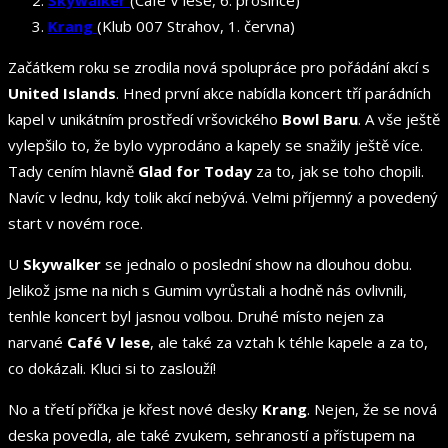
Krang
(Klub 007 Strahov, 1. června)
Začátkem roku se zrodila nová spolupráce pro pořádání akcí s
United Islands
. Hned první akce nabídla koncert tří parádních
kapel v unikátním prostředí vršovického
Bowl Baru
. A vše ještě
vylepšilo to, že bylo vyprodáno a kapely se snažily ještě více.
Tady cením hlavně
Glad for Today
za to, jak se toho chopili.
Navíc v lednu, kdy tolik akcí nebývá. Velmi příjemný a povedený
start v novém roce.
U
Skywalker
se jednalo o poslední show na dlouhou dobu.
Jelikož jsme na nich s Gumim vyrůstali a hodně nás ovlivnili,
tenhle koncert byl jasnou volbou. Druhé místo nejen za
narvané
Café V lese
, ale také za vztah k téhle kapele a za to,
co dokázali. Kluci si to zaslouží!
No a třetí příčka je křest nové desky
Krang
. Nejen, že se nová
deska povedla, ale také zvukem, sehraností a přístupem na