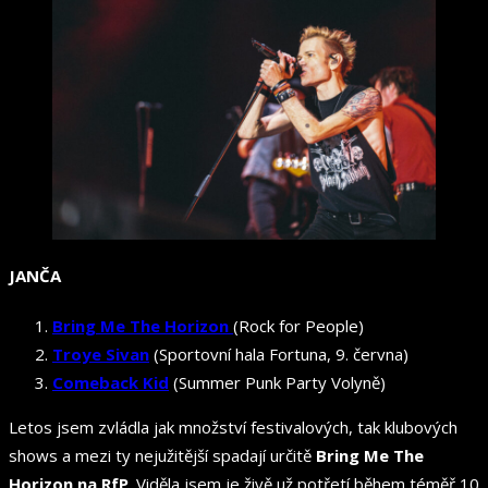
JANČA
Bring Me The Horizon
(Rock for People)
Troye Sivan
(Sportovní hala Fortuna, 9. června)
Comeback Kid
(Summer Punk Party Volyně)
Letos jsem zvládla jak množství festivalových, tak klubových
shows a mezi ty nejužitější spadají určitě
Bring Me The
Horizon na RfP
. Viděla jsem je živě už potřetí během téměř 10