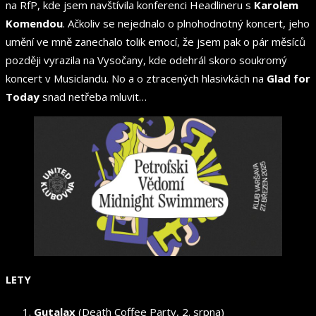
na RfP, kde jsem navštívila konferenci Headlineru s
Karolem
Komendou
. Ačkoliv se nejednalo o plnohodnotný koncert, jeho
umění ve mně zanechalo tolik emocí, že jsem pak o pár měsíců
později vyrazila na Vysočany, kde odehrál skoro soukromý
koncert v Musiclandu. No a o ztracených hlasivkách na
Glad for
Today
snad netřeba mluvit…
LETY
Gutalax
(Death Coffee Party, 2. srpna)