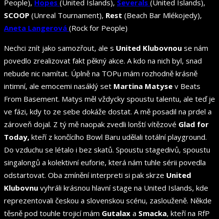
People),
Hopes
(United Islands),
Severals
(United Islands),
SCOOP
(Unreal Tournament),
Rest
(Beach Bar Mlékojedy),
Aneta Langerová
(Rock for People)
Nechci znít jako samozřout, ale s
United Klubovnou
se nám
povedlo zrealizovat fakt pěkný akce. A kdo na nich byl, snad
nebude nic namítat. Úplně na TOPu mám rozhodně krásně
intimní, ale emocemi nasáklý set
Martina Matyse
v Beats
From Basement. Matys měl vždycky spoustu talentu, ale teď je
ve fázi, kdy to ze sebe dokáže dostat. A mě posadil na prdel a
zároveň dojal. Z tý mě naopak zvedli lonští vítězové
Glad for
Today,
kteří z končícího Bowl Baru udělali totální playground.
Do vzduchu se létalo i bez skatů. Spoustu stagedivů, spoustu
singalongů a kolektivní euforie, která nám tuhle sérii povedla
odstartovat. Oba zmínění interpreti si pak skrze
United
Klubovnu
vyhráli krásnou hlavní stage na United Islands, kde
reprezentovali českou a slovenskou scénu, zaslouženě. Někde
těsně pod touhle trojicí mám
Gutalax
a
Smacka
, kteří na RfP