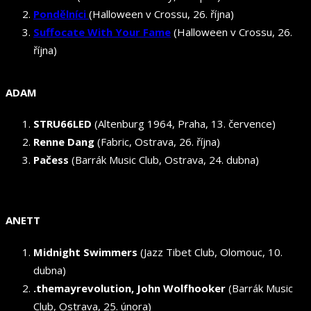
Pondělníci
(Halloween v Crossu, 26. října)
Suffocate With Your Fame
(Halloween v Crossu, 26.
října)
ADAM
STRU66LED
(Altenburg 1964, Praha, 13. července)
Renne Dang
(Fabric, Ostrava, 26. října)
Pačess
(Barrák Music Club, Ostrava, 24. dubna)
ANETT
Midnight Swimmers
(Jazz Tibet Club, Olomouc, 10.
dubna)
.themayrevolution, John Wolfhooker
(Barrák Music
Club, Ostrava, 25. února)