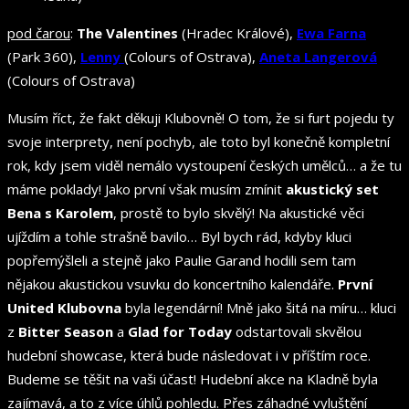
pod čarou
:
The Valentines
(Hradec Králové),
Ewa Farna
(Park 360),
Lenny
(Colours of Ostrava),
Aneta Langerová
(Colours of Ostrava)
Musím říct, že fakt děkuji Klubovně! O tom, že si furt pojedu ty
svoje interprety, není pochyb, ale toto byl konečně kompletní
rok, kdy jsem viděl nemálo vystoupení českých umělců… a že tu
máme poklady! Jako první však musím zmínit
akustický set
Bena s Karolem
, prostě to bylo skvělý! Na akustické věci
ujíždím a tohle strašně bavilo… Byl bych rád, kdyby kluci
popřemýšleli a stejně jako Paulie Garand hodili sem tam
nějakou akustickou vsuvku do koncertního kalendáře.
První
United Klubovna
byla legendární! Mně jako šitá na míru… kluci
z
Bitter Season
a
Glad for Today
odstartovali skvělou
hudební showcase, která bude následovat i v příštím roce.
Budeme se těšit na vaši účast! Hudební akce na Kladně byla
zajímavá, a to z více úhlů pohledu. Přes záhadné vyluštění