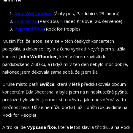
John Wolfhooker
(Žlutý pes, Pardubice, 23. února)
Ewa Farna
(Park 360, Hradec Králové, 28. července)
Vypsaná fiXa
(Rock for People)
Musím říct, že letos jsem se v těch českých koncertech
polepšila, a dokonce i bylo z čeho vybírat! Nejvíc jsem si užila
koncert
John Wolfhooker
, kteří v únoru zavítali do
pardubického Žluťáku, a i když mi v ten den nebylo moc dobře,
nakonec jsem děkovala sama sobě, že jsem šla.
Druhé místo patří
Ewičce
, která v létě předskakovala oboum
koncertům Eda Sheerana, a byla jsem na ni neskutečně pyšná,
protože bylo vidět, jak moc si to užívá a jak moc vděčná za tu
možnost byla. Už se nemůžu dočkat, až ji příští rok uvidíme na
Rock for People!
A trojka jde
Vypsané fiXe
, která letos slavila třicítku, a na Rock