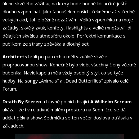
úlohu skvělého zážitku, na který bude hodně lidí určitě ještě
dlouho vzpomínat. Jako fanoušek menších, řekněme až středně
velkých akcí, tohle běžně nezažívám. Velká vzpomínka na moje
začátky, skvělý zvuk, konfety, flashlights a velké množství lidí
dělajících skvělou atmosféru okolo. Perfektní komunikace s
publikem ze strany zpěváka a dlouhý set.
Architects
hráli po patrech a měli vizuálně skvěle
propracovanou show. Konečně bylo vidět všechny členy včetně
bubeníka. Navíc kapela měla vždy osobitý styl, co se týče
hudby. Na songy „Animals“ a „Dead Butterflies“ zpívalo celé
Forum.
Death By Stereo
a hlavně po nich hrající
A Wilhelm Scream
ukázali, že i v relativně malém prostoru na Sedmičce se dá
udělat pěkná show. Sedmička se ten večer doslova otřásala v
základech.