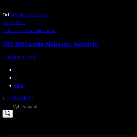
Od
Redakce Klubovny
26.12.2021
Klubovna
Psaná klubovna
TOP 2021 podle Klubovny: Koncerty
Přečtěte si více
1
2
Next
Stránkování
1
2
Následující
příspěvků
Search
for: