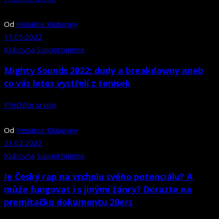
Od
Redakce Klubovny
17.05.2022
Klubovna
Supportujeme
Mighty Sounds 2022: dudy a breakdowny aneb
co vás letos vystřelí z tenisek
Přečtěte si více
Od
Redakce Klubovny
21.02.2022
Klubovna
Supportujeme
Je Český rap na vrcholu svého potenciálu? A
může fungovat i s jinými žánry? Dorazte na
promítačku dokumentu 20ers