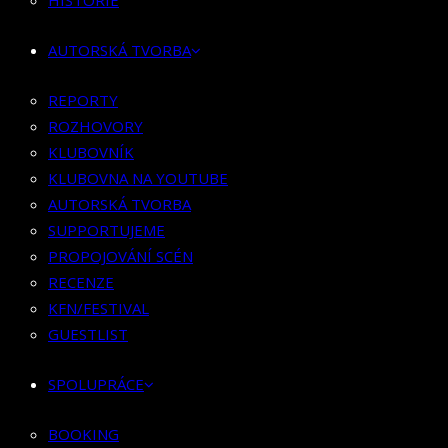
HISTORIE
KLUBOVNÍK
KLUBOVNA NA YOUTUBE
AUTORSKÁ TVORBA
AUTORSKÁ TVORBA
SUPPORTUJEME
REPORTY
PROPOJOVÁNÍ SCÉN
ROZHOVORY
RECENZE
KLUBOVNÍK
KFN/FESTIVAL
KLUBOVNA NA YOUTUBE
GUESTLIST
AUTORSKÁ TVORBA
SUPPORTUJEME
SPOLUPRÁCE
PROPOJOVÁNÍ SCÉN
RECENZE
BOOKING
KFN/FESTIVAL
PR SPOLUPRÁCE
GUESTLIST
MERCH
SPOLUPRÁCE
KONTAKT
BOOKING