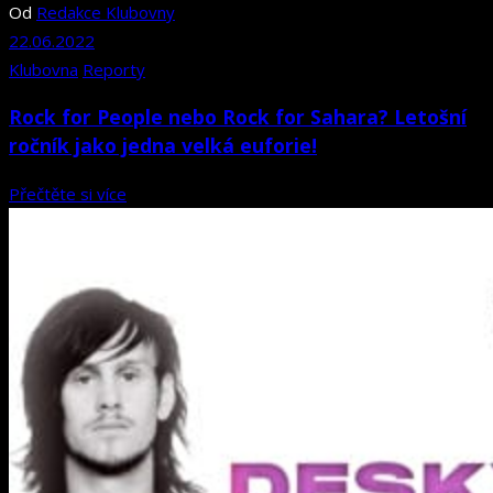
Od
Redakce Klubovny
22.06.2022
Klubovna
Reporty
Rock for People nebo Rock for Sahara? Letošní
ročník jako jedna velká euforie!
Přečtěte si více