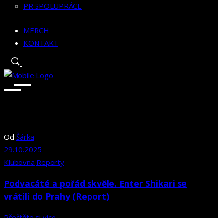
PR SPOLUPRÁCE
MERCH
KONTAKT
Od
Šárka
29.10.2025
Klubovna
Reporty
Podvacáté a pořád skvěle. Enter Shikari se
vrátili do Prahy (Report)
Přečtěte si více