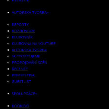
HISTORIE
KLUBOVNÍK
KLUBOVNA NA YOUTUBE
AUTORSKÁ TVORBA
AUTORSKÁ TVORBA
SUPPORTUJEME
REPORTY
PROPOJOVÁNÍ SCÉN
ROZHOVORY
RECENZE
KLUBOVNÍK
KFN/FESTIVAL
KLUBOVNA NA YOUTUBE
GUESTLIST
AUTORSKÁ TVORBA
SUPPORTUJEME
SPOLUPRÁCE
PROPOJOVÁNÍ SCÉN
RECENZE
BOOKING
KFN/FESTIVAL
PR SPOLUPRÁCE
GUESTLIST
MERCH
SPOLUPRÁCE
KONTAKT
BOOKING