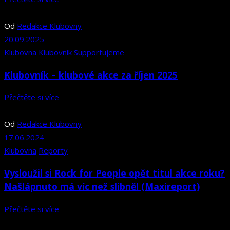
Od
Redakce Klubovny
20.09.2025
Klubovna
Klubovník
Supportujeme
Klubovník – klubové akce za říjen 2025
Přečtěte si více
Od
Redakce Klubovny
17.06.2024
Klubovna
Reporty
Vysloužil si Rock for People opět titul akce roku?
Našlápnuto má víc než slibně! (Maxireport)
Přečtěte si více