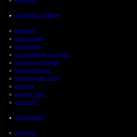
HISTORIE
KLUBOVNÍK
KLUBOVNA NA YOUTUBE
AUTORSKÁ TVORBA
AUTORSKÁ TVORBA
SUPPORTUJEME
REPORTY
PROPOJOVÁNÍ SCÉN
ROZHOVORY
RECENZE
KLUBOVNÍK
KFN/FESTIVAL
KLUBOVNA NA YOUTUBE
GUESTLIST
AUTORSKÁ TVORBA
SUPPORTUJEME
SPOLUPRÁCE
PROPOJOVÁNÍ SCÉN
RECENZE
BOOKING
KFN/FESTIVAL
PR SPOLUPRÁCE
GUESTLIST
MERCH
SPOLUPRÁCE
KONTAKT
BOOKING