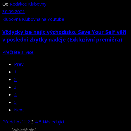
Od
Redakce Klubovny
30.09.2021
Klubovna
Klubovna na Youtube
Vždycky lze najít východisko. Save Your Self věří
v poslední zbytky naděje (Exkluzivní premiéra)
Přečtěte si více
Prev
1
2
3
4
5
Next
Stránkování
Předchozí
1
2
3
4
5
Následující
příspěvků
Search