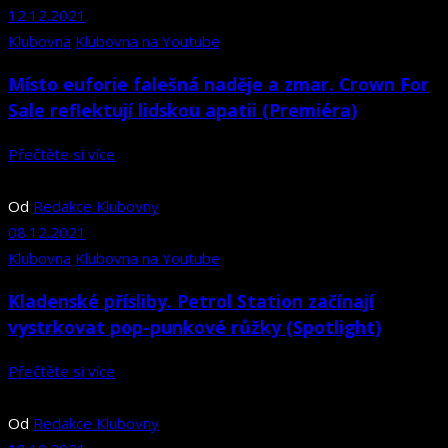
12.12.2021
Klubovna
Klubovna na Youtube
Místo euforie falešná naděje a zmar. Crown For
Sale reflektují lidskou apatii (Premiéra)
Přečtěte si více
Od
Redakce Klubovny
08.12.2021
Klubovna
Klubovna na Youtube
Kladenské přísliby. Petrol Station začínají
vystrkovat pop-punkové růžky (Spotlight)
Přečtěte si více
Od
Redakce Klubovny