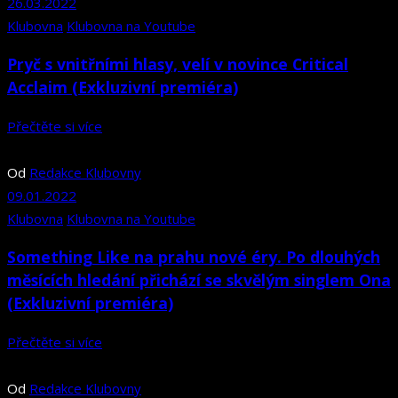
26.03.2022
Klubovna
Klubovna na Youtube
Pryč s vnitřními hlasy, velí v novince Critical
Acclaim (Exkluzivní premiéra)
Přečtěte si více
Od
Redakce Klubovny
09.01.2022
Klubovna
Klubovna na Youtube
Something Like na prahu nové éry. Po dlouhých
měsících hledání přichází se skvělým singlem Ona
(Exkluzivní premiéra)
Přečtěte si více
Od
Redakce Klubovny