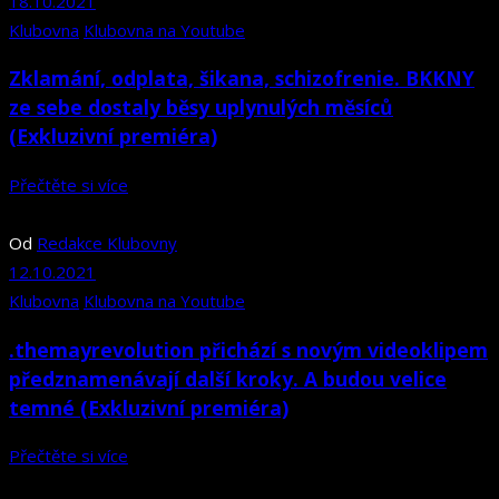
18.10.2021
Klubovna
Klubovna na Youtube
Zklamání, odplata, šikana, schizofrenie. BKKNY
ze sebe dostaly běsy uplynulých měsíců
(Exkluzivní premiéra)
Přečtěte si více
Od
Redakce Klubovny
12.10.2021
Klubovna
Klubovna na Youtube
.themayrevolution přichází s novým videoklipem
předznamenávají další kroky. A budou velice
temné (Exkluzivní premiéra)
Přečtěte si více