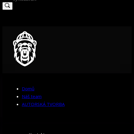
for:
Domů
Náš team
AUTORSKÁ TVORBA