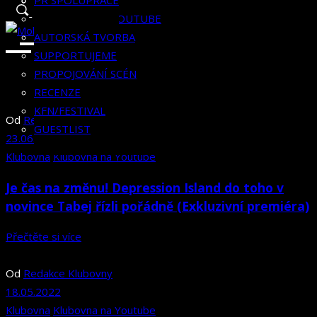
RECENZE
HISTORIE
KLUBOVNÍK
PR SPOLUPRÁCE
KFN/FESTIVAL
KLUBOVNA NA YOUTUBE
GUESTLIST
AUTORSKÁ TVORBA
SUPPORTUJEME
PROPOJOVÁNÍ SCÉN
RECENZE
KFN/FESTIVAL
Od
Redakce Klubovny
GUESTLIST
23.06.2022
Klubovna
Klubovna na Youtube
Je čas na změnu! Depression Island do toho v
novince Tabej řízli pořádně (Exkluzivní premiéra)
Přečtěte si více
Od
Redakce Klubovny
18.05.2022
Klubovna
Klubovna na Youtube