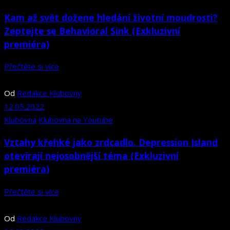
Kam až svět dožene hledání životní moudrosti?
Zeptejte se Behavioral Sink (Exkluzivní
premiéra)
Přečtěte si více
Od
Redakce Klubovny
12.05.2022
Klubovna
Klubovna na Youtube
Vztahy křehké jako zrdcadlo. Depression Island
otevírají nejosobnější téma (Exkluzivní
premiéra)
Přečtěte si více
Od
Redakce Klubovny