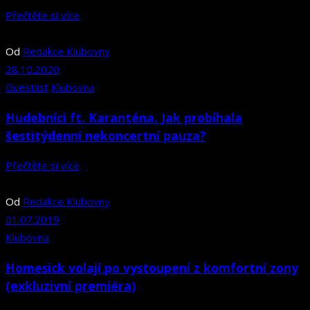
Přečtěte si více
Od
Redakce Klubovny
28.10.2020
Guestlist
Klubovna
Hudebníci ft. Karanténa. Jak probíhala
šestitýdenní nekoncertní pauza?
Přečtěte si více
Od
Redakce Klubovny
01.07.2019
Klubovna
Homesick volají po vystoupení z komfortní zony
(exkluzivní premiéra)