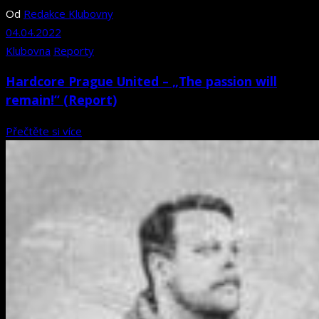
Od
Redakce Klubovny
04.04.2022
Klubovna
Reporty
Hardcore Prague United – „The passion will
remain!“ (Report)
Přečtěte si více