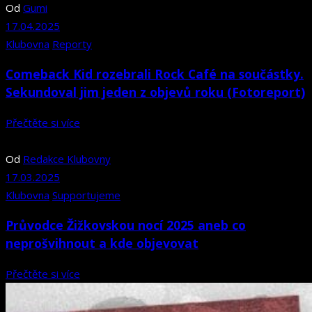
Od
Gumi
17.04.2025
Klubovna
Reporty
Comeback Kid rozebrali Rock Café na součástky.
Sekundoval jim jeden z objevů roku (Fotoreport)
Přečtěte si více
Od
Redakce Klubovny
17.03.2025
Klubovna
Supportujeme
Průvodce Žižkovskou nocí 2025 aneb co
neprošvihnout a kde objevovat
Přečtěte si více