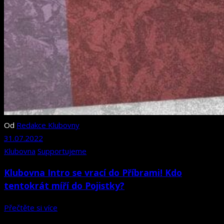
Od
Redakce Klubovny
31.07.2022
Klubovna
Supportujeme
Klubovna Intro se vrací do Příbrami! Kdo
tentokrát míří do Pojistky?
Přečtěte si více