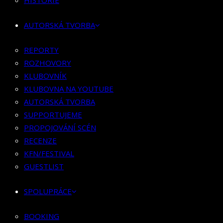
HISTORIE
KLUBOVNÍK
KLUBOVNA NA YOUTUBE
AUTORSKÁ TVORBA
AUTORSKÁ TVORBA
SUPPORTUJEME
REPORTY
PROPOJOVÁNÍ SCÉN
ROZHOVORY
RECENZE
KLUBOVNÍK
KFN/FESTIVAL
KLUBOVNA NA YOUTUBE
GUESTLIST
AUTORSKÁ TVORBA
SUPPORTUJEME
SPOLUPRÁCE
PROPOJOVÁNÍ SCÉN
RECENZE
BOOKING
KFN/FESTIVAL
PR SPOLUPRÁCE
GUESTLIST
MERCH
SPOLUPRÁCE
KONTAKT
BOOKING