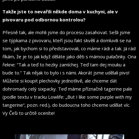
Takže jste to nevařili někde doma v kuchyni, ale v
pivovaru pod odbornou kontrolou?
Přesně tak, ale mohli jsme do procesu zasahovat. Sešli jsme
se týpkama z pivovaru, kteří jsou fakt skvělí a domluvili se na
tom, jak bychom si to představovali, co máme rádi a tak. Já rád
říkám, že je to jak když děláte jako děti s mámou palačinky. Ona
řekne: “Tak a teď to hezky zamíchej. Teď tam dej mouku a
bude to.” Tak nějak to bylo i s námi. Akorát jsme udělali pivo!
Můžete si koupit plechovky jednotlivě, ale chceme dát
dohromady celý sixpacky. Teď máme příznačně tagerine pale
(podle textu v tracku Lowlife: „But I like some purple with my
tangerine“, pozn. red.), do budoucna toho chceme udělat víc.
Vy Češi to určitě oceníte!