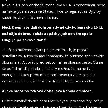
Nekoupíš si to v obchodě, třeba jako v L.A., Amsterdamu, nebo
na některých místech ve Státech, kde to legalizovali. Bylo by
super, kdyby se to změnilo i u nás.
Neck Deep jste dali dohromady někdy kolem roku 2012,
což už je dobrou dekádu zpátky. Jak se vám spolu
funguje po takové době?
To, že to můžeme dělat i po deseti letech, je prostě
neuvěřitelný. Nikdy by nás nenapadlo, že budeme spolu takhle
dlouho hrát. A pořád před sebou máme dlouhou cestu. Cítíme
se pořád mladí, plní elánu, haha. A možná, že máme i víc
energie, než kdy předtím. Po tom covidu a všem okolo si
vyloženě užíváme, že můžeme hrát a dělat novou hudbu.
A jaké máte po takové době jako kapela ambice?
Hrát minimálně dalších deset let. A být tu pro fanoušky, což je
strašně důležitý. Víme, kdo jsme a baví nás to. Snad budeme