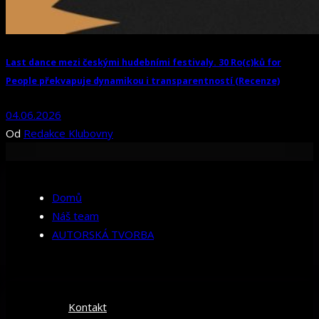
Last dance mezi českými hudebními festivaly. 30 Ro(c)ků for
People překvapuje dynamikou i transparentností (Recenze)
04.06.2026
Od
Redakce Klubovny
Domů
Náš team
AUTORSKÁ TVORBA
Kontakt