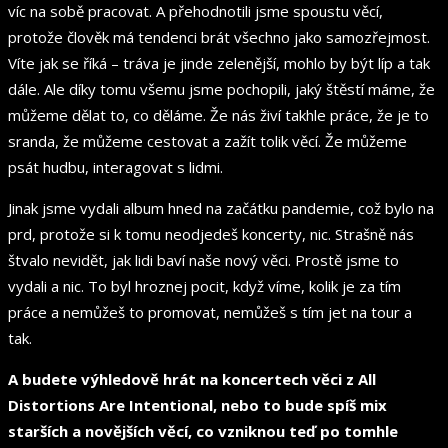
víc na sobě pracovat. A přehodnotili jsme spoustu věcí,
protože člověk má tendenci brát všechno jako samozřejmost.
Víte jak se říká – tráva je jinde zelenější, mohlo by být líp a tak
dále. Ale díky tomu všemu jsme pochopili, jaký štěstí máme, že
můžeme dělat to, co děláme. Že nás živí takhle práce, že je to
sranda, že můžeme cestovat a zažít tolik věcí. Že můžeme
psát hudbu, interagovat s lidmi.
Jinak jsme vydali album hned na začátku pandemie, což bylo na
prd, protože si k tomu neodjedeš koncerty, nic. Strašně nás
štvalo nevidět, jak lidi baví naše nový věci. Prostě jsme to
vydali a nic. To byl hroznej pocit, když víme, kolik je za tím
práce a nemůžeš to promovat, nemůžeš s tím jet na tour a
tak.
A budete výhledově hrát na koncertech věci z All
Distortions Are Intentional, nebo to bude spíš mix
starších a novějších věcí, co vzniknou teď po tomhle