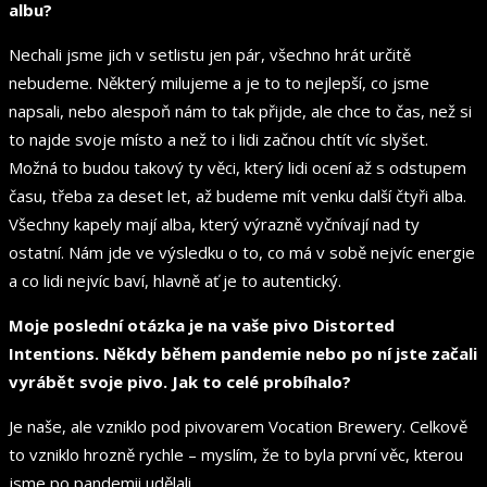
albu?
Nechali jsme jich v setlistu jen pár, všechno hrát určitě
nebudeme. Některý milujeme a je to to nejlepší, co jsme
napsali, nebo alespoň nám to tak přijde, ale chce to čas, než si
to najde svoje místo a než to i lidi začnou chtít víc slyšet.
Možná to budou takový ty věci, který lidi ocení až s odstupem
času, třeba za deset let, až budeme mít venku další čtyři alba.
Všechny kapely mají alba, který výrazně vyčnívají nad ty
ostatní. Nám jde ve výsledku o to, co má v sobě nejvíc energie
a co lidi nejvíc baví, hlavně ať je to autentický.
Moje poslední otázka je na vaše pivo Distorted
Intentions. Někdy během pandemie nebo po ní jste začali
vyrábět svoje pivo. Jak to celé probíhalo?
Je naše, ale vzniklo pod pivovarem Vocation Brewery. Celkově
to vzniklo hrozně rychle – myslím, že to byla první věc, kterou
jsme po pandemii udělali.