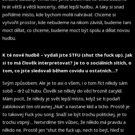
hrát větší a větší koncerty, dělat lepší hudbu.. A taky si snad
pořídíme místo, kde bychom mohli nahrávat. Chceme si
vytvořit prostor, kde nebudeme na nikom závislí, budeme tam
moct dělat, co chceme, budeme moct být spolu a dělat novou
hudbu.
K té nové hudbě – vydali jste STFU (shut the fuck up). Jak
si to má člověk interpretovat? Je to o sociálních sítích, o
tom, co jste sledovali během covidu u ostatních…?
Svým způsobem. Ale je to asi o všem, i o tom říct někdy sám
sobě – drž už hubu. Člověk se někdy do věcí hrozně zacyklí.
Mám pocit, že někdy je svět lepší místo, když se ti podaří
zablokovat ten otravnej „hluk“ a nastane klid a ticho. Prostě je
to takovej Fuck you song. Snaží se být trochu politickej, je to
trochu vtipný… Netvrdíme tím vůbec, že někdo má pravdu a
někdo ne. Prostě jen “shut the fuck up, nech to bejt, hleď si