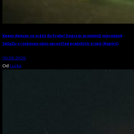
Keanu Reeves se vrátil do Prahy! Dogstar proměnili vyprodané
SaSaZu v rockovou oázu uprostřed pražských tropů (Report)
30.06.2026
Od
Lucka