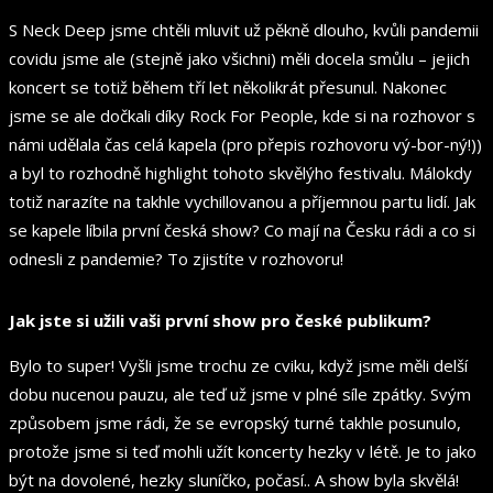
S Neck Deep jsme chtěli mluvit už pěkně dlouho, kvůli pandemii
covidu jsme ale (stejně jako všichni) měli docela smůlu – jejich
koncert se totiž během tří let několikrát přesunul. Nakonec
jsme se ale dočkali díky Rock For People, kde si na rozhovor s
námi udělala čas celá kapela (pro přepis rozhovoru vý-bor-ný!))
a byl to rozhodně highlight tohoto skvělýho festivalu. Málokdy
totiž narazíte na takhle vychillovanou a příjemnou partu lidí. Jak
se kapele líbila první česká show? Co mají na Česku rádi a co si
odnesli z pandemie? To zjistíte v rozhovoru!
Jak jste si užili vaši první show pro české publikum?
Bylo to super! Vyšli jsme trochu ze cviku, když jsme měli delší
dobu nucenou pauzu, ale teď už jsme v plné síle zpátky. Svým
způsobem jsme rádi, že se evropský turné takhle posunulo,
protože jsme si teď mohli užít koncerty hezky v létě. Je to jako
být na dovolené, hezky sluníčko, počasí.. A show byla skvělá!