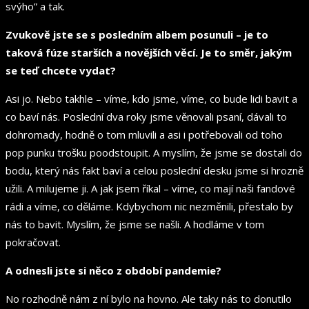
svýho” a tak.
Zvukově jste se s posledním albem posunuli – je to
taková fúze starších a novějších věcí. Je to směr, jakým
se teď chcete vydat?
Asi jo. Nebo takhle – víme, kdo jsme, víme, co bude lidi bavit a
co baví nás. Poslední dva roky jsme věnovali psaní, dávali to
dohromady, hodně o tom mluvili a asi i potřebovali od toho
pop punku trošku poodstoupit. A myslím, že jsme se dostali do
bodu, který nás fakt baví a celou poslední desku jsme si hrozně
užili. A milujeme ji. A jak jsem říkal – víme, co mají naši fandové
rádi a víme, co děláme. Kdybychom nic nezměnili, přestalo by
nás to bavit. Myslím, že jsme se našli. A hodláme v tom
pokračovat.
A odnesli jste si něco z období pandemie?
No rozhodně nám z ní bylo na hovno. Ale taky nás to donutilo