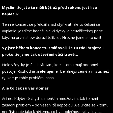
Myslím, že jste tu měli být už před rokem, jestli se
nepletu?
Tenhle koncert se přeložil snad čtyřikrát, ale to čekání se
vyplatilo. Jezdíme hodně, ale vždycky je neuvěřitelnej pocit,
když na první show dorazí tolik lidí. Hrozně jsme si to užili!
Vy jste během koncertu zmiňovali, že tu rádi hrajete i
proto, že jsme tak otevření vůči trávě…
Hele vždycky je fajn hrát tam, kde k tomu mají podobný
postoje. Rozhodně preferujeme liberálnější země a místa, než
ty, kde je tohle problém, haha.
A je to tak i u vás doma?
Ani ne. Kdyby tě chytili s menším množstvím, tak to není
zásadní problém – do vězení tě nepošlou. Ale určitě se k tomu
nepřistupuje jako k něčemu, co by společnost schvalovala.