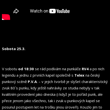
Sobota 25.3.
V sobotu
od 18:30
se rád podívám na punkáče
RV4
a po nich
legendu a jednu z prvních kapel společně s
Telex
na český
punkový scéně
P.V.A
. – v jejich tvorbě je slyšet charakteristický
zvuk 80´s punku, kdy ještě nahrávky ze studia nebyly v tak
kvalitním provedení jako dneska (i když je to pořád punk, ale
přece jenom jako všechno, tak i zvuk u punkových kapel se
posunul postupem let na trošku jinou úroveň). Kouzlo jim to