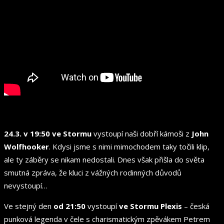
24.3. v 19:50 ve Stormu
vystoupí naši dobří kámoši z
John
Wolfhooker
. Kdysi jsme s nimi mimochodem taky točili klip,
ale ty záběry se nikam nedostali. Dnes však přišla do světa
smutná zpráva, že kluci z vážných rodinných důvodů
nevystoupí…
Ve stejný den
od 21:50
vystoupí
ve Stormu
Plexis
– česká
punková legenda v čele s charismatickým zpěvákem Petrem