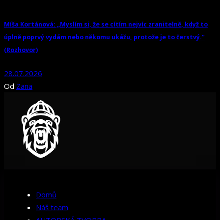
Míša Kortánová: „Myslím si, že se cítím nejvíc zranitelně, když to
úplně poprvý vydám nebo někomu ukážu, protože je to čerstvý.“
(Rozhovor)
28.07.2026
Od
Zana
Domů
Náš team
AUTORSKÁ TVORBA