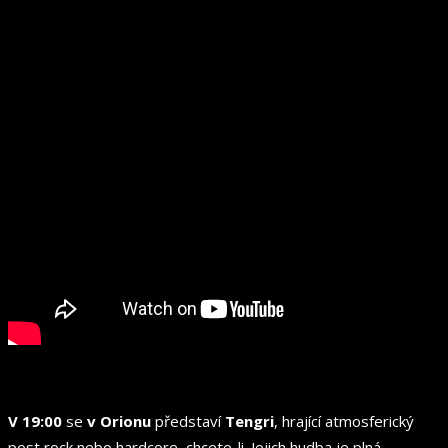
V 19:00
se
v Orionu
představí
Tengri
, hrající atmosferický
post rock nebo hardcore, chcete-li. Jejich hudba je plná