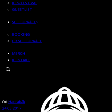
BOOKING
KFN/FESTIVAL
PR SPOLUPRÁCE
GUESTLIST
MERCH
SPOLUPRÁCE
KONTAKT
BOOKING
PR SPOLUPRÁCE
MERCH
KONTAKT
Od
Hadrabák
24.03.2017