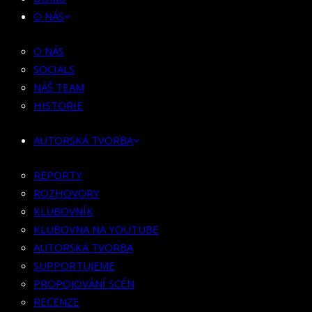
HISTORIE
O NÁS
AUTORSKÁ TVORBA
O NÁS
SOCIALS
REPORTY
NÁŠ TEAM
ROZHOVORY
HISTORIE
KLUBOVNÍK
KLUBOVNA NA YOUTUBE
AUTORSKÁ TVORBA
AUTORSKÁ TVORBA
SUPPORTUJEME
REPORTY
PROPOJOVÁNÍ SCÉN
ROZHOVORY
RECENZE
KLUBOVNÍK
KFN/FESTIVAL
KLUBOVNA NA YOUTUBE
GUESTLIST
AUTORSKÁ TVORBA
SUPPORTUJEME
SPOLUPRÁCE
PROPOJOVÁNÍ SCÉN
RECENZE