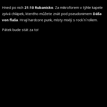
Hned po nich
21:10 Rubanisko
. Za mikroforem v týhle kapele
zpívá chlápek, kterého můžete znát pod pseudonimem
Dáša
von flaša
. Hrají hardcore punk, místy mixlý s rock´n´rollem.
Pátek bude stát za to!