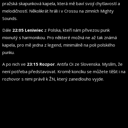
pražská skapunková kapela, která mě baví svojí chytlavostí a
melodičností. Několikrát hráli i v Crossu na zimních Mighty
Sounds.
Dále
22:05 Leniwiec
z Polska, kteří nám přivezou punk
mixnutý s harmonikou. Pro některé možná ne až tak známá
kapela, pro mě jedna z legend, minimálně na poli polského
punku.
A po nich ve
23:15 Rozpor
. Antifa Oi ze Slovenska. Myslím, že
není potřeba představovat. Kromě koncíku se můžete těšit i na
rozhovor s nimi právě k ŽN, který zanedlouho vyjde.