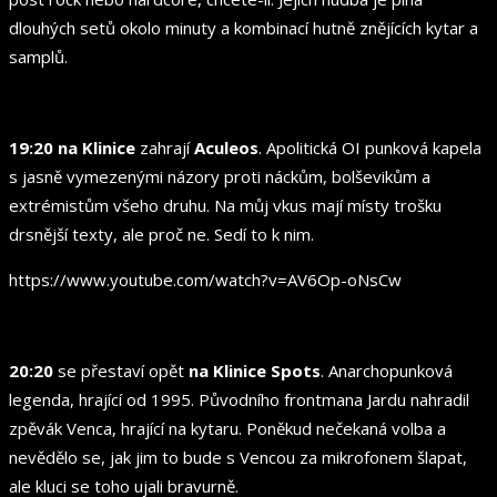
dlouhých setů okolo minuty a kombinací hutně znějících kytar a
samplů.
19:20 na Klinice
zahrají
Aculeos
. Apolitická OI punková kapela
s jasně vymezenými názory proti náckům, bolševikům a
extrémistům všeho druhu. Na můj vkus mají místy trošku
drsnější texty, ale proč ne. Sedí to k nim.
https://www.youtube.com/watch?v=AV6Op-oNsCw
20:20
se přestaví opět
na Klinice Spots
. Anarchopunková
legenda, hrající od 1995. Původního frontmana Jardu nahradil
zpěvák Venca, hrající na kytaru. Poněkud nečekaná volba a
nevědělo se, jak jim to bude s Vencou za mikrofonem šlapat,
ale kluci se toho ujali bravurně.