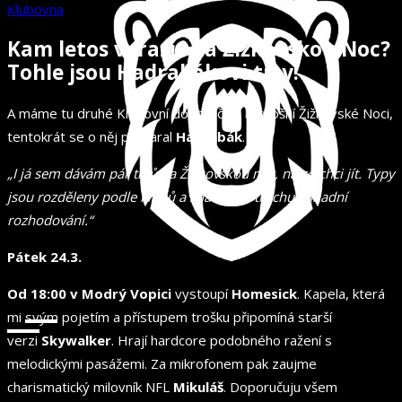
Klubovna
Kam letos vyrazit na Žižkovskou Noc?
Tohle jsou Hadrabákovi tipy!
A máme tu druhé Klubovní doporučení k letošní Žižkovské Noci,
tentokrát se o něj postaral
Hadrabák
.
„I já sem dávám pár tipů na Žižkovskou noc, na co chci jít. Typy
jsou rozděleny podle klubů a snad Vám trochu usnadní
rozhodování.“
Pátek 24.3.
Od 18:00 v Modrý Vopici
vystoupí
Homesick
. Kapela, která
mi svým pojetím a přístupem trošku připomíná starší
verzi
Skywalker
. Hrají hardcore podobného ražení s
melodickými pasážemi. Za mikrofonem pak zaujme
charismatický milovník NFL
Mikuláš
. Doporučuju všem