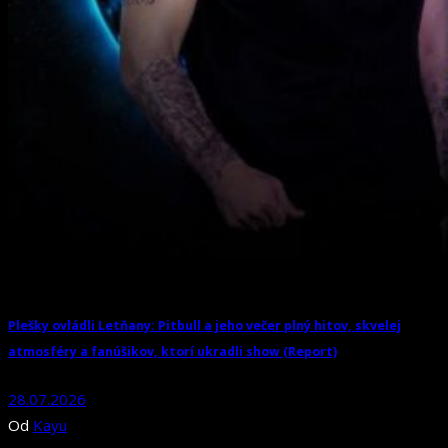
Plešky ovládli Letňany: Pitbull a jeho večer plný hitov, skvelej
atmosféry a fanúšikov, ktorí ukradli show (Report)
28.07.2026
Od
Kayu