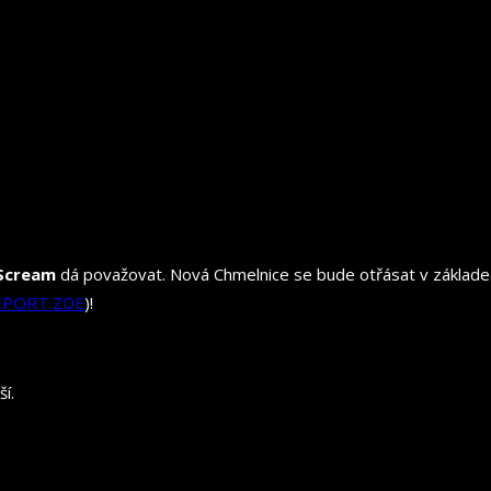
 Scream
dá považovat. Nová Chmelnice se bude otřásat v základech
PORT ZDE
)!
í.