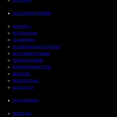
HISTORIE
KLUBOVNÍK
KLUBOVNA NA YOUTUBE
AUTORSKÁ TVORBA
AUTORSKÁ TVORBA
SUPPORTUJEME
REPORTY
PROPOJOVÁNÍ SCÉN
ROZHOVORY
RECENZE
KLUBOVNÍK
KFN/FESTIVAL
KLUBOVNA NA YOUTUBE
GUESTLIST
AUTORSKÁ TVORBA
SUPPORTUJEME
SPOLUPRÁCE
PROPOJOVÁNÍ SCÉN
RECENZE
BOOKING
KFN/FESTIVAL
PR SPOLUPRÁCE
GUESTLIST
MERCH
SPOLUPRÁCE
KONTAKT
BOOKING