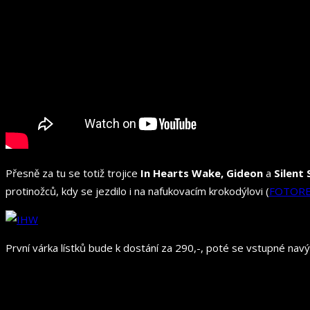
Přesně za tu se totiž trojice
In Hearts Wake, Gideon
a
Silent
protinožců, kdy se jezdilo i na nafukovacím krokodýlovi (
FOTORE
První várka lístků bude k dostání za 290,-, poté se vstupné navýš