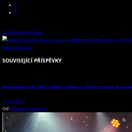
předchozí příspěvek
Další příspěvek
SOUVISEJÍCÍ PŘÍSPĚVKY
Bamboochova síň slávy českého metalcoru: desky na které se neza
11.02.2025
Od
Redakce Klubovny