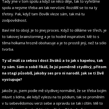
Tady jme v tom spolu a když se něco děje, tak to vyřešíme
spolu a nejsme třeba ani tak nervózní. Rozdělí se to na ty
třetiny. Pak, když tam člověk vleze sám, tak má tu
zodpovědnost.
Baví mě to obojí. Je to jinej proces. Když to děláme ve třech, je
to takovej brainstorming a je to hodně inspirativní. Mě to s
těma holkama hrozně obohacuje a je to prostě jiný, než ta sólo
tvorba.
Ty už máš za sebou i dost živáků a to jak s kapelou, tak
ty sám. Sám o sobě říkáš, že jsi poměrně stydlivý, přitom
na stagi působíš, jakoby ses pro ni narodil. Jak se ti živě
vystupuje?
Jakože jo, jsem podle mě stydlivej normálně, že se třeba bojím
mluvit s lidma, ale když vylezu na to pódium, tak se proměním
v tu sebevědomou verzi sebe a opravdu se tak i cítím. Mě to