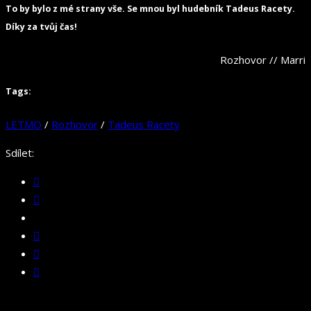
To by bylo z mé strany vše. Se mnou byl hudebník Tadeus Racety.
Díky za tvůj čas!
Rozhovor // Marri
Tags:
LETMO
/
Rozhovor
/
Tadeus Racety
Sdílet: