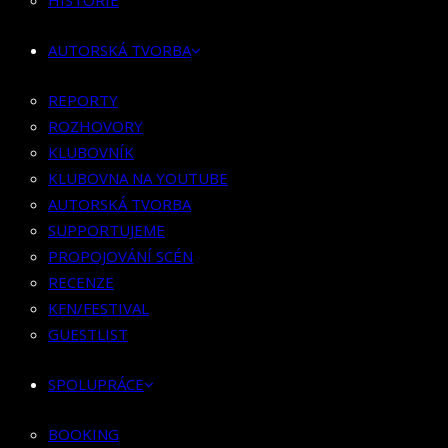
HISTORIE
KLUBOVNÍK
KLUBOVNA NA YOUTUBE
AUTORSKÁ TVORBA
AUTORSKÁ TVORBA
SUPPORTUJEME
REPORTY
PROPOJOVÁNÍ SCÉN
ROZHOVORY
RECENZE
KLUBOVNÍK
KFN/FESTIVAL
KLUBOVNA NA YOUTUBE
GUESTLIST
AUTORSKÁ TVORBA
SUPPORTUJEME
SPOLUPRÁCE
PROPOJOVÁNÍ SCÉN
RECENZE
BOOKING
KFN/FESTIVAL
PR SPOLUPRÁCE
GUESTLIST
MERCH
SPOLUPRÁCE
KONTAKT
BOOKING