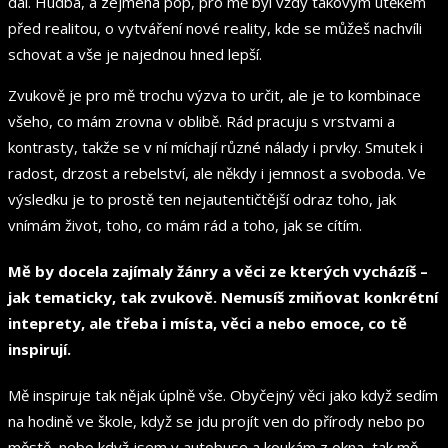
dál. Hudba, a zejména pop, pro mě byl vždy takovým útěkem
před realitou, o vytváření nové reality, kde se můžeš nachvíli
schovat a vše je najednou hned lepší.
Zvukově je pro mě trochu výzva to určit, ale je to kombinace
všeho, co mám zrovna v oblibě. Rád pracuju s vrstvami a
kontrasty, takže se v ní míchají různé nálady i prvky. Smutek i
radost, drzost a rebelství, ale někdy i jemnost a svoboda. Ve
výsledku je to prostě ten nejautentičtější odraz toho, jak
vnímám život, toho, co mám rád a toho, jak se cítím.
Mě by docela zajímaly žánry a věci ze kterých vycházíš –
jak tematicky, tak zvukově. Nemusíš zmiňovat konkrétní
inteprety, ale třeba i místa, věci a nebo emoce, co tě
inspirují.
Mě inspiruje tak nějak úplně vše. Obyčejný věci jako když sedím
na hodině ve škole, když se jdu projít ven do přírody nebo po
městě, nebo když jsem v autobuse a koukám z okna, tak mě