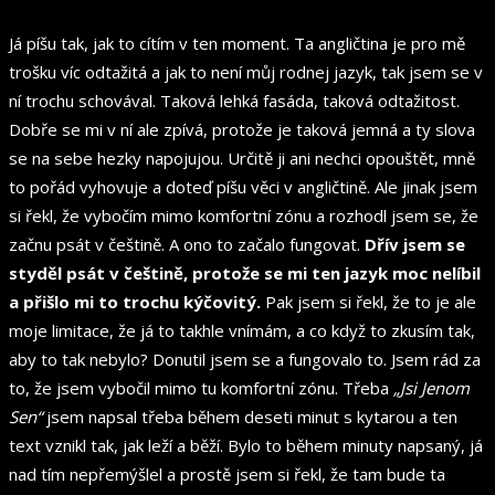
Já píšu tak, jak to cítím v ten moment. Ta angličtina je pro mě
trošku víc odtažitá a jak to není můj rodnej jazyk, tak jsem se v
ní trochu schovával. Taková lehká fasáda, taková odtažitost.
Dobře se mi v ní ale zpívá, protože je taková jemná a ty slova
se na sebe hezky napojujou. Určitě ji ani nechci opouštět, mně
to pořád vyhovuje a doteď píšu věci v angličtině. Ale jinak jsem
si řekl, že vybočím mimo komfortní zónu a rozhodl jsem se, že
začnu psát v češtině. A ono to začalo fungovat.
Dřív jsem se
styděl psát v češtině, protože se mi ten jazyk moc nelíbil
a přišlo mi to trochu kýčovitý.
Pak jsem si řekl, že to je ale
moje limitace, že já to takhle vnímám, a co když to zkusím tak,
aby to tak nebylo? Donutil jsem se a fungovalo to. Jsem rád za
to, že jsem vybočil mimo tu komfortní zónu. Třeba
„Jsi Jenom
Sen“
jsem napsal třeba během deseti minut s kytarou a ten
text vznikl tak, jak leží a běží. Bylo to během minuty napsaný, já
nad tím nepřemýšlel a prostě jsem si řekl, že tam bude ta