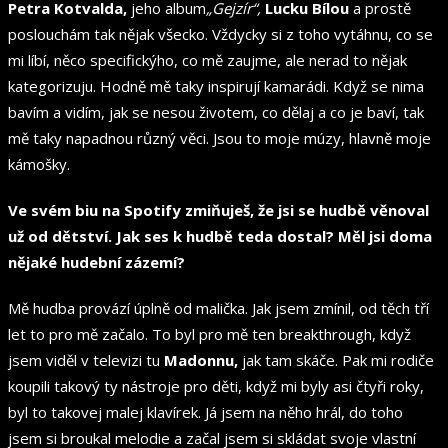
Petra Kotvalda,
jeho album
„Gejzír“,
Lucku Bílou
a prostě
poslouchám tak nějak všecko. Vždycky si z toho vytáhnu, co se
mi líbí, něco specifickýho, co mě zaujme, ale nerad to nějak
kategorizuju. Hodně mě taky inspirují kamarádi. Když se nima
bavím a vidím, jak se nesou životem, co dělaj a co je baví, tak
mě taky napadnou různý věci. Jsou to moje múzy, hlavně moje
kámošky.
Ve svém biu na Spotify zmiňuješ, že jsi se hudbě věnoval
už od dětství. Jak ses k hudbě teda dostal? Měl jsi doma
nějaké hudební zázemí?
Mě hudba provází úplně od malička. Jak jsem zmínil, od těch tří
let to pro mě začalo. To byl pro mě ten breakthrough, když
jsem viděl v televizi tu
Madonnu,
jak tam skáče. Pak mi rodiče
koupili takový ty nástroje pro děti, když mi byly asi čtyři roky,
byl to takovej malej klavírek. Já jsem na něho hrál, do toho
jsem si broukal melodie a začal jsem si skládat svoje vlastní