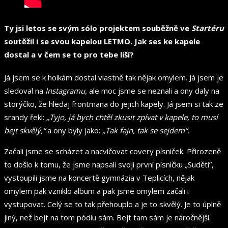
Ty jsi letos se svým sólo projektem souběžně ve
Startéru
soutěžil i se svou kapelou LETMO. Jak ses ke kapele
dostal a v čem se to pro tebe liší?
Já jsem se k holkám dostal vlastně tak nějak omylem. Já jsem je
sledoval na
Instagramu,
ale moc jsme se neznali a ony daly na
storýčko, že hledaj frontmana do jejich kapely. Já jsem si tak ze
srandy řekl:
„Tyjo, já bych chtěl zkusit zpívat v kapele, to musí
bejt skvělý,“
a ony byly jako:
„Tak fajn, tak se sejdem“.
Začali jsme se scházet a nacvičovat covery písniček. Přirozeně
to došlo k tomu, že jsme napsali svoji první písničku
„
Suděti”,
vystoupili jsme na koncertě gymnázia v Teplicích, nějak
omylem pak vzniklo album a pak jsme omylem začali i
vystupovat. Celý se to tak přehouplo a je to skvělý. Je to úplně
jiný, než bejt na tom pódiu sám. Bejt tam sám je náročnější.