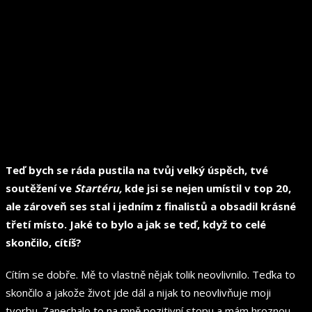
Teď bych se ráda pustila na tvůj velký úspěch, tvé
soutěžení ve
Startéru,
kde jsi se nejen umístil v top 20,
ale zároveň ses stal i jedním z finalistů a obsadil krásné
třetí místo. Jaké to bylo a jak se teď, když to celé
skončilo, cítíš?
Cítím se dobře. Mě to vlastně nějak tolik neovlivnilo. Teďka to
skončilo a jakože život jde dál a nijak to neovlivňuje moji
tvorbu. Zanechalo to na mně pozitivní stopu a mám hroznou