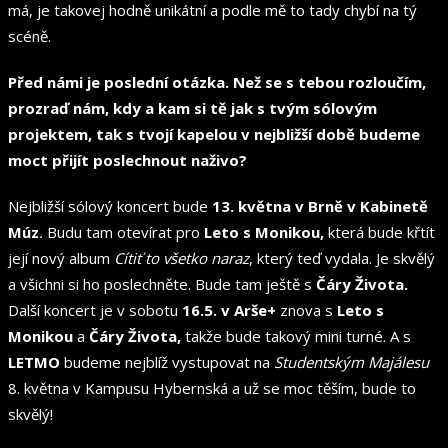
má, je takovej hodně unikátní a podle mě to tady chybí na tý
scéně.
Před námi je poslední otázka. Než se s tebou rozloučím,
prozraď nám, kdy a kam si tě jak s tvým sólovým
projektem, tak s tvojí kapelou v nejbližší době budeme
moct přijít poslechnout naživo?
Nejbližší sólový koncert bude
13. května v Brně v Kabinetě
Múz
.
Budu tam otevírat pro
Leto s Monikou,
která bude křtít
její nový album
Cítiť to všetko naraz
, který teď vydala. Je skvělý
a všichni si ho poslechněte. Bude tam ještě s
Čáry Života.
Další koncert je v sobotu
16.5. v Arše+
znova s
Leto s
Monikou
a
Čáry Života,
takže bude takový mini turné. A s
LETMO
budeme nejblíž vystupovat na
Studentským Majálesu
8. května v Kampusu Hybernská a už se moc těším, bude to
skvělý!