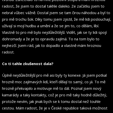
radost, že jsem to dostal takhle daleko. Ze začátku jsem to
nebral vůbec vážně. Dostal jsem se tam čirou náhodou a byl to
pro mě trochu šok. Díky tomu jsem zjistil, že mě lidi poslouchají,
užívají si mojí hudbu a umění a že se jim to, co dělám, líbí.
Vlastně to pro mě bylo nejdůležitější. Vidět, jak se ty lidi spojí
dohromady a že je to opravdu zajímá. To na tom bylo to
nejhezčí. Jsem rád, jak to dopadlo a vlastně mám hroznou
radost.
Co ti tahle zkušenost dala?
Úplně nejdůležitější pro mě asi byly ty konexe. Já jsem potkal
hrozně moc zajímavých lidí, kteří dělají to samý, co já. To mě
hrozně překvapilo a motivuje mě to dál. Poznal jsem nový
kamarády a taky kontakty, což je pro mě taky hodně důležitý,
protože nevím, jak jinak bych se k tomu dostal než touhle
cestou. Mám radost, že je v České republice taková možnost