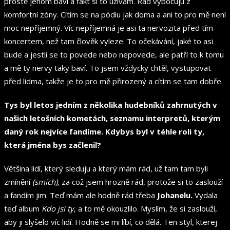
prostě jenom baví a fakt si to užívám. Rád vybočuju z
komfortní zóny. Cítím se na pódiu jak doma a ani to pro mě není
moc nepříjemný. Víc nepříjemná je asi ta nervozita před tím
koncertem, než tam člověk vyleze. To očekávání, jaké to asi
bude a jestli se to povede nebo nepovede, ale patří to k tomu
a mě ty nervy taky baví. To jsem vždycky chtěl, vystupovat
před lidma, takže je to pro mě přirozený a cítím se tam dobře.
Tys byl letos jedním z několika hudebníků zahrnutých v
našich letošních kometách, seznamu interpretů, kterým
daný rok nejvíce fandíme. Kdybys byl v téhle roli ty,
která jména bys začlenil?
Většina lidí, který sleduju a který mám rád, už tam tam byli
zmínění
(smích),
za což jsem hrozně rád, protože si to zaslouží
a fandím jim. Teď mám ale hodně rád třeba
Johanelu.
Vydala
teď album
Kdo jsi ty
, a to mě okouzlilo. Myslím, že si zaslouží,
aby ji slyšelo víc lidí. Hodně se mi líbí, co dělá. Ten styl, kterej