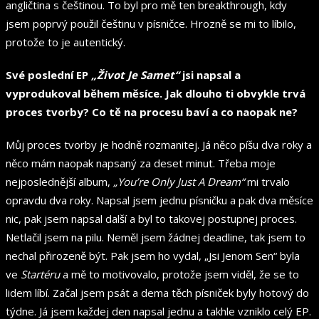
angličtina s češtinou. To byl pro mě ten breakthrough, kdy
jsem poprvý použil češtinu v písničce. Hrozně se mi to líbilo,
protože to je autentický.
Své poslední EP
„Život Je Samet“
jsi napsal a
vyprodukoval během měsíce. Jak dlouho ti obvykle trvá
proces tvorby? Co tě na procesu baví a co naopak ne?
Můj proces tvorby je hodně rozmanitej. Já něco píšu dva roky a
něco mám naopak napsaný za deset minut. Třeba moje
nejposlednější album,
„You’re Only Just A Dream“
mi trvalo
opravdu dva roky. Napsal jsem jednu písničku a pak dva měsíce
nic, pak jsem napsal další a byl to takovej postupnej proces.
Netlačil jsem na pilu. Neměl jsem žádnej deadline, tak jsem to
nechal přirozeně být. Pak jsem ho vydal, „Jsi Jenom Sen“ byla
ve
Startéru
a mě to motivovalo, protože jsem viděl, že se to
lidem líbí. Začal jsem psát a dema těch písniček byly hotový do
týdne. Já jsem každej den napsal jednu a takhle vzniklo celý EP.