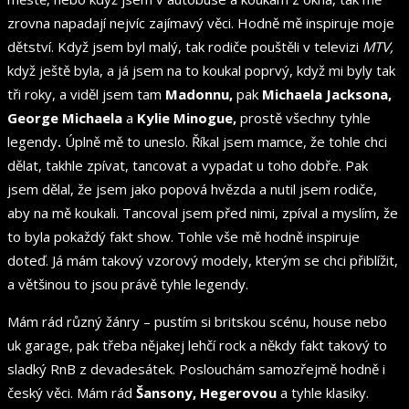
zrovna napadají nejvíc zajímavý věci. Hodně mě inspiruje moje
dětství. Když jsem byl malý, tak rodiče pouštěli v televizi
MTV,
když ještě byla, a já jsem na to koukal poprvý, když mi byly tak
tři roky, a viděl jsem tam
Madonnu,
pak
Michaela Jacksona,
George Michaela
a
Kylie Minogue,
prostě všechny tyhle
legendy
.
Úplně mě to uneslo. Říkal jsem mamce, že tohle chci
dělat, takhle zpívat, tancovat a vypadat u toho dobře. Pak
jsem dělal, že jsem jako popová hvězda a nutil jsem rodiče,
aby na mě koukali. Tancoval jsem před nimi, zpíval a myslím, že
to byla pokaždý fakt show. Tohle vše mě hodně inspiruje
doteď. Já mám takový vzorový modely, kterým se chci přiblížit,
a většinou to jsou právě tyhle legendy.
Mám rád různý žánry – pustím si britskou scénu, house nebo
uk garage, pak třeba nějakej lehčí rock a někdy fakt takový to
sladký RnB z devadesátek. Poslouchám samozřejmě hodně i
český věci. Mám rád
Šansony,
Hegerovou
a tyhle klasiky.