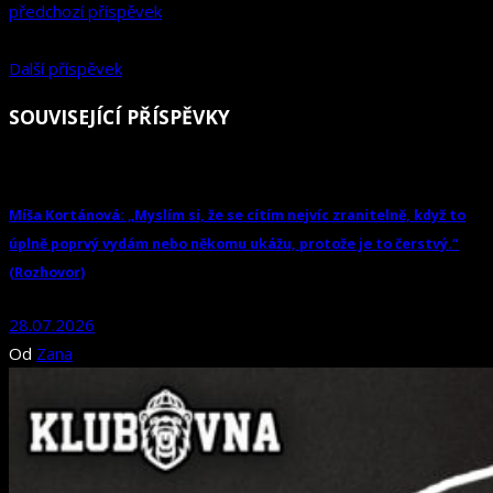
předchozí příspěvek
Další příspěvek
SOUVISEJÍCÍ PŘÍSPĚVKY
Míša Kortánová: „Myslím si, že se cítím nejvíc zranitelně, když to
úplně poprvý vydám nebo někomu ukážu, protože je to čerstvý.“
(Rozhovor)
28.07.2026
Od
Zana