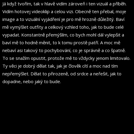
Já když tvořím, tak v hlavě vidím zároveň i ten vizuál a příběh.
Vidím hotovej videoklip a celou vizi. Obecně ten přebal, moje
image a to vizuální vyjádření je pro mě hrozně důležitý. Baví
mě vymýšlet outfity a celkový vzhled toho, jak to bude celé
vypadat. Konstantně přemýšlím, co bych mohl dál vylepšit a
baví mě to hodně měnit, to k tomu prostě patří. A moc mě
nebaví asi takový to pochybování, co je správně a co špatně.
To se snažím opustit, protože mě to vždycky jenom limitovalo.
Ty věci je dobrý dělat tak, jak je člověk cítí a moc nad tím
nepřemýšlet. Dělat to přirozeně, od srdce a neřešit, jak to
dopadne, nebo jaký to bude.