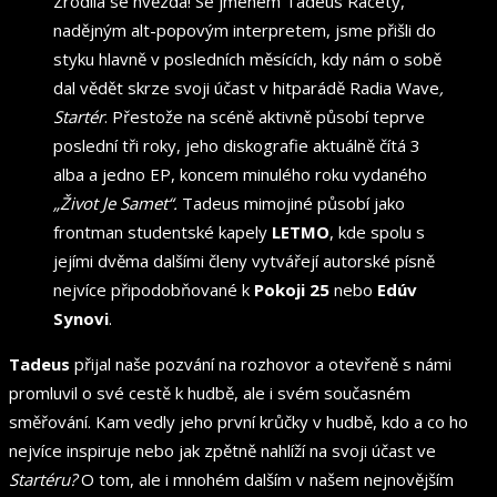
Zrodila se hvězda! Se jménem Tadeus Racety,
nadějným alt-popovým interpretem, jsme přišli do
styku hlavně v posledních měsících, kdy nám o sobě
dal vědět skrze svoji účast v hitparádě Radia Wave
,
Startér
. Přestože na scéně aktivně působí teprve
poslední tři roky, jeho diskografie aktuálně čítá 3
alba a jedno EP, koncem minulého roku vydaného
„Život Je Samet“.
Tadeus mimojiné působí jako
frontman studentské kapely
LETMO
, kde spolu s
jejími dvěma dalšími členy vytvářejí autorské písně
nejvíce připodobňované k
Pokoji 25
nebo
Edúv
Synovi
.
Tadeus
přijal naše pozvání na rozhovor a otevřeně s námi
promluvil o své cestě k hudbě, ale i svém současném
směřování. Kam vedly jeho první krůčky v hudbě, kdo a co ho
nejvíce inspiruje nebo jak zpětně nahlíží na svoji účast ve
Startéru?
O tom, ale i mnohém dalším v našem nejnovějším