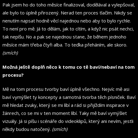
Pak jsem ho do toho měsíce finalizoval, dodělával a vylepšoval,
ale bylo to úplně přirozený. Nerad ten proces tlačím. Nikdy se
nenutím napsat hodně věcí najednou nebo aby to bylo rychle.
To není pro mě. Já to dělám, jak to cítím, a když nic psát nechci,
tak nepíšu. No a pak se najednou stane, že během jednoho
měsíce mám třeba čtyři alba. To teďka přeháním, ale skoro.
(smích)
Možná ještě doplň něco k tomu co tě baví/nebaví na tom
procesu?
Mě na tom procesu tvorby baví úplně všechno. Nejvíc mě asi
baví vymýšlet ty koncepty a samotná tvorba těch písniček. Baví
mě hledat zvuky, který se mi líbí a rád si přijíždím inspirace v
žánrech, co se mi v ten moment líbí. Taky mě baví vymýšlet
vizuály. Já si píšu i scénáře do videoklipů, který ani nevím, jestli
někdy budou natočený.
(smích)