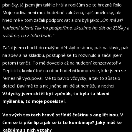
písničky. Já jsem jim takhle hrál a rodičům se to hrozně líbilo.
Moje rodina není moc hudebně založená, spíš umělecky, ale
hned mě v tom začali podporovat a oni byli jako:
„On má asi
hudební talent! Tak ho podpoříme, zkusíme ho dát do ZUŠky a
uvidíme, co z toho bude.“
Začal jsem chodit do malýho dětskýho sboru, pak na klavír, pak
na zpěv a na skladbu, postupně se to rozvinulo a začal jsem
potom i tančit. To mě dovedlo až na hudební konzervatoř v
Teplicích, konkrétně na obor hudební kompozice, kde jsem se
řemeslně vycupoval. Mě to bavilo vždycky, a tak to zůstalo
doteď. Baví mě to a nic jiného ani dělat nemůžu a nechci.
Vždycky jsem chtěl být zpěvák, to byla ta hlavní
myšlenka, to moje poselství.
Ve svých textech hravě střídáš češtinu s angličtinou. V
čem se ti píše líp a jak se ti to kombinuje? Jaký máš ke
každému z nich vztah?