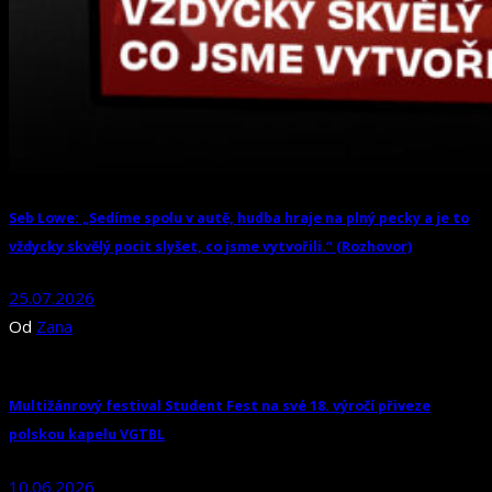
Seb Lowe: „Sedíme spolu v autě, hudba hraje na plný pecky a je to
vždycky skvělý pocit slyšet, co jsme vytvořili.“ (Rozhovor)
25.07.2026
Od
Zana
Multižánrový festival Student Fest na své 18. výročí přiveze
polskou kapelu VGTBL
10.06.2026