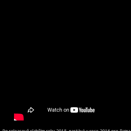
Po releasově slabším roku 2015, nastává v roce 2016 pro Paina p