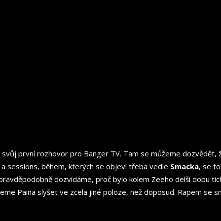
 svůj první rozhovor pro Banger TV. Tam se můžeme dozvědět, že
ů a sessions, během, kterých se objeví třeba vedle
Smacka
, se t
se pravděpodobně dozvídáme, proč bylo kolem Zeeho delší dobu ti
žeme Paina slyšet ve zcela jiné poloze, než doposud. Rapem se 