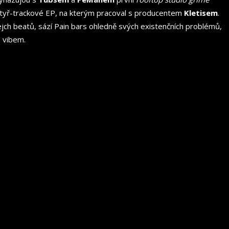
hé čtyř-trackové EP, na kterým pracoval s producentem
Kletisem
.
ejch beatů, sází Pain bars ohledně svých existenčních problémů,
m vibem.