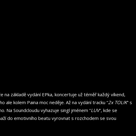
 na základě vydání EPka, koncertuje už téměř každý víkend,
oho ale kolem Paina moc neděje. Až na vydání tracku “
2x TOLIK
“ s
cho. Na Soundcloudu vyhazuje singl jménem “
LUV
“, kde se
snaží do emotivního beatu vyrovnat s rozchodem se svou