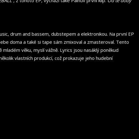
EBALL
“, z tohoto EP, vychází také Painův první klip.
Od té doby
music, drum and bassem, dubstepem a elektronikou. Na první EP
 sebe doma a také si tape sám zmixoval a zmasteroval. Tento
ě mladém věku, myslí vážně. Lyrics jsou nasáklý poněkud
několik vlastních produkcí, což prokazuje jeho hudební