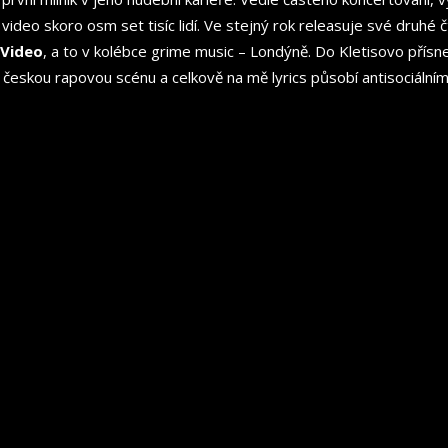
e video skoro osm set tisíc lidí. Ve stejný rok releasuje své dru
Video
, a to v kolébce grime music – Londýně. Do Kletisovo přísn
 o českou rapovou scénu a celkově na mě lyrics působí antisociální