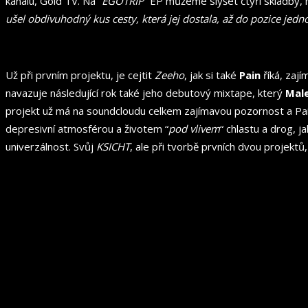
kanálu, Gold TV. Na “
EGOTRIP
“ EP můžeme slyšet čtyři skladby, 
ušel obdivuhodný kus cesty, která jej dostala, až do pozice jed
Už při prvním projektu, je cejtit
Zeeho
, jak si také
Pain
říká, zaj
navazuje následující rok také jeho debutový mixtape, který
Male
projekt už má na soundcloudu celkem zajímavou pozornost a Pain
depresivní atmosférou a životem “
pod vlivem
“ chlastu a drog, 
univerzálnost. Svůj
KSICHT
, ale při tvorbě prvních dvou projektů,