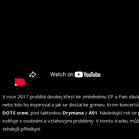
V roce 2017 probíhá divokej křest ke zmíněnému EP a Pain dává
nebo kdo ho inspiroval a jak se dostal ke grimeu. Krom koncert
DOTS crew
, pod taktovkou
Drymana
z
A51
. Následující rok 
svěřuje s osobními a vztahovými problémy. V tomto tracku, mů
tehdejší přítelkyní.