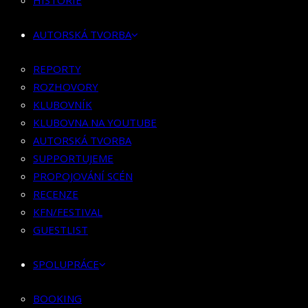
HISTORIE
KLUBOVNÍK
KLUBOVNA NA YOUTUBE
AUTORSKÁ TVORBA
AUTORSKÁ TVORBA
SUPPORTUJEME
REPORTY
PROPOJOVÁNÍ SCÉN
ROZHOVORY
RECENZE
KLUBOVNÍK
KFN/FESTIVAL
KLUBOVNA NA YOUTUBE
GUESTLIST
AUTORSKÁ TVORBA
SUPPORTUJEME
SPOLUPRÁCE
PROPOJOVÁNÍ SCÉN
RECENZE
BOOKING
KFN/FESTIVAL
PR SPOLUPRÁCE
GUESTLIST
MERCH
SPOLUPRÁCE
KONTAKT
BOOKING