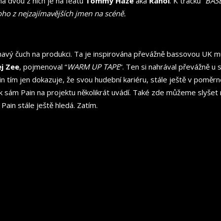
na dvou z nich je na featu
Tommy Haze
aka
Řáhol
. K tracku “
BAS
noho z nejzajímavějších jmen na scéně.
ímavý čuch na produkci. Ta je inspirována převážně bassovou UK 
j Zee
, pojmenoval “
WARM UP TAPE
“. Ten si nahrával převážně u
 tím jen dokazuje, že svou hudební kariéru, stále ještě v poměrn
jak sám Pain na projektu několikrát uvádí. Také zde můžeme slyšet 
 Pain stále ještě hledá. Zatím.