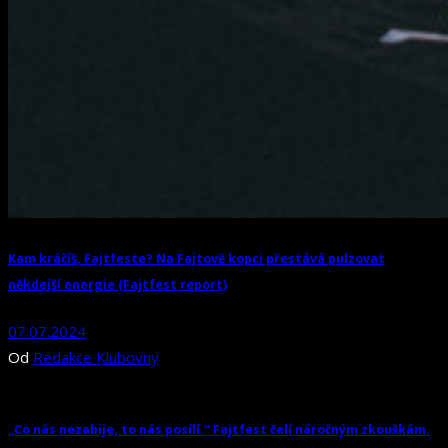
Kam kráčíš, Fajtfeste? Na Fajtově kopci přestává pulzovat
někdejší energie (Fajtfest report)
07.07.2024
Od
Redakce Klubovny
„Co nás nezabije, to nás posílí.“ Fajtfest čelí náročným zkouškám.