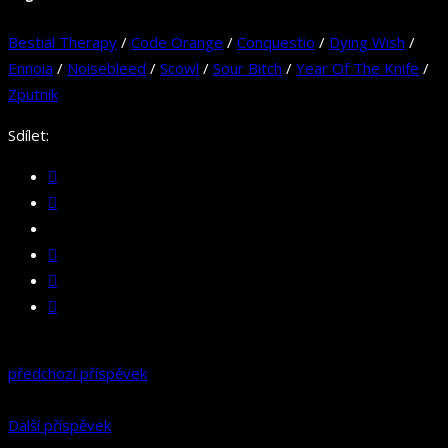
Bestial Therapy
/
Code Orange
/
Conquestio
/
Dying Wish
/
Ennoia
/
Noisebleed
/
Scowl
/
Sour Bitch
/
Year Of The Knife
/
Zputnik
Sdílet:
předchozí příspěvek
Další příspěvek