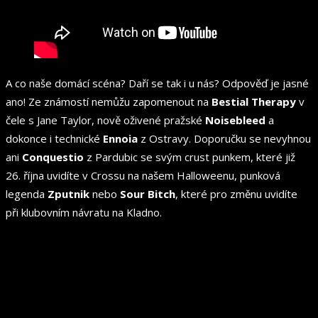
A co naše domácí scéna? Daří se tak i u nás? Odpověď je jasné
ano! Ze známostí nemůžu zapomenout na
Bestial Therapy
v
čele s Jane Taylor, nově oživené pražské
Noisebleed
a
dokonce i technické
Ennoia
z Ostravy. Doporučku se nevyhnou
ani
Conquestio
z Pardubic se svým crust punkem, které již
26. října uvidíte v Crossu na našem Halloweenu, punková
legenda
Zputnik
nebo
Sour Bitch
, které pro změnu uvidíte
při klubovním návratu na Kladno.