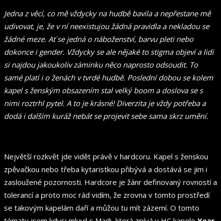
Jedna z věcí, co mě vždycky na hudbě bavila a nepřestane mě
udivovat, je, že v ní neexistujou žádná pravidla a nekladou se
žádné meze. Ať se jedná o náboženství, barvu pleti nebo
dokonce i gender. Vždycky se ale nějaké to stigma objeví a lidi
si najdou jakoukoliv záminku něco naprosto odsoudit. To
samé platí i o ženách v tvrdé hudbě. Poslední dobou se kolem
kapel s ženským obsazením stal velký boom a doslova se s
nimi roztrhl pytel. A to je krásné! Diverzita je vždy potřeba a
dodá i dalším kuráž nebát se projevit sebe sama skrz umění.
Největší rozkvět jde vidět právě v hardcoru. Kapel s ženskou
zpěvačkou nebo třeba kytaristkou přibývá a dostává se jim i
zasloužené pozornosti. Hardcore je žánr definovaný rovností a
tolerancí a proto moc rád vidím, že zrovna v tomto prostředí
se takovým kapelám daří a můžou tu mít zázemí. O tomto
tématu jsem kdysi mluvil s Madi, která zpívá v HC kapele
Year