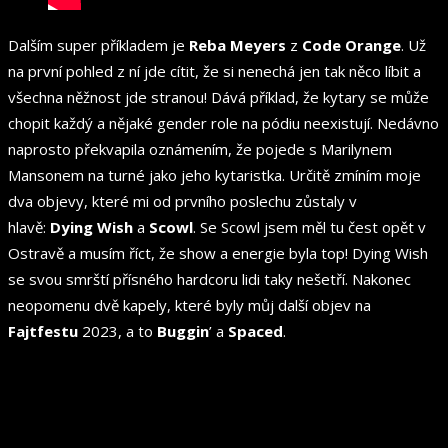
Dalším super příkladem je
Reba Meyers
z
Code Orange
. Už
na první pohled z ní jde cítit, že si nenechá jen tak něco líbit a
všechna něžnost jde stranou! Dává příklad, že kytary se může
chopit každý a nějaké gender role na pódiu neexistují. Nedávno
naprosto překvapila oznámením, že pojede s Marilynem
Mansonem na turné jako jeho kytaristka. Určitě zmíním moje
dva objevy, které mi od prvního poslechu zůstaly v
hlavě:
Dying Wish
a
Scowl
. Se Scowl jsem měl tu čest opět v
Ostravě a musím říct, že show a energie byla top! Dying Wish
se svou smrští přísného hardcoru lidi taky nešetří. Nakonec
neopomenu dvě kapely, které byly můj další objev na
Fajtfestu
2023, a to
Buggin
’ a
Spaced
.