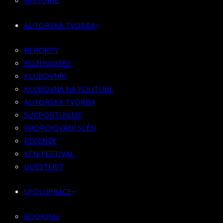
HISTORIE
KLUBOVNÍK
KLUBOVNA NA YOUTUBE
AUTORSKÁ TVORBA
AUTORSKÁ TVORBA
SUPPORTUJEME
REPORTY
PROPOJOVÁNÍ SCÉN
ROZHOVORY
RECENZE
KLUBOVNÍK
KFN/FESTIVAL
KLUBOVNA NA YOUTUBE
GUESTLIST
AUTORSKÁ TVORBA
SUPPORTUJEME
SPOLUPRÁCE
PROPOJOVÁNÍ SCÉN
RECENZE
BOOKING
KFN/FESTIVAL
PR SPOLUPRÁCE
GUESTLIST
MERCH
SPOLUPRÁCE
KONTAKT
BOOKING