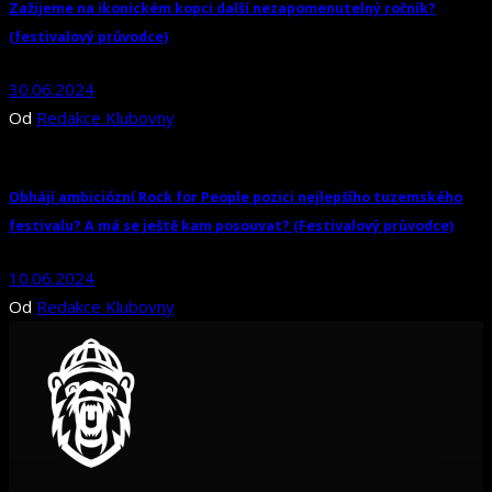
Zažijeme na ikonickém kopci další nezapomenutelný ročník?
(festivalový průvodce)
30.06.2024
Od
Redakce Klubovny
Obhájí ambiciózní Rock for People pozici nejlepšího tuzemského
festivalu? A má se ještě kam posouvat? (Festivalový průvodce)
10.06.2024
Od
Redakce Klubovny