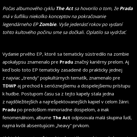
Počas albumového cyklu
The Act
sa hovorilo o tom, že
Prada
má v šuflíku niekoľko konceptov na pokračovanie
legendárneho EP
Zombie
. Vyše jedenásť rokov po vydaní
tohto kultového počinu sme sa dočkali. Oplatilo sa vydržať.
Vydanie prvého EP, ktoré sa tematicky sústredilo na zombie
apokalypsu znamenalo pre
Pradu
značný kariérny prelom. Aj
keď bolo toto EP tematicky zasadené do prakticky jednej
z najviac „trendy“ popkultúrnych tematík, znamenalo pre
TDWP
aj prechod k serióznejšiemu a dospelejšiemu prístupu
k hudbe. Postupom času sa z tejto kapely stala jedna
z najdôležitejších a najrešpektovanejších kapiel v celom žánri.
Pradu
po predošlom mimoriadne dospelom, a inak
fenomenálnom, albume
The Act
odpisovala malá skupina ľudí,
najmä kvôli absentujúcim „heavy“ prvkom.