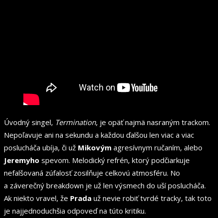
Úvodný singel,
Termination
, je opäť najmä nasraným trackom.
Nepoľavuje ani na sekundu a každou ďalšou len viac a viac
poslucháča ubíja, či už
Mikovým
agresívnym ručaním, alebo
Jeremyho
spevom. Melodický refrén, ktorý podčiarkuje
nefalšovaná zúfalosť zosilňuje celkovú atmosféru. No
a záverečný breakdown je už len výsmech do uší poslucháča.
Ak niekto vravel, že
Prada
už nevie robiť tvrdé tracky, tak toto
je najjednoduchšia odpoveď na túto kritiku.