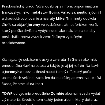
Predposledný track,
Nora
, odzbrojí s riffom, pripomínajúcim
francúzskych eko-metalistov
Gojira
. Valiaci sa, neutíchajúci riff
a chaotické bubnovanie a nasratý
Mike
. Tri minúty dookola.
Chvíľu sa objaví
Jeremy
vo vzdušnom, atmosferickom verši,
ktorý ponúka chvíľu na vydýchnutie, ako inak, len na to, aby
poslucháča znova zrazil k zemi finálnym výbušným
breakdownom.
Contagion
je sobášom krásky a zvieraťa. Začína sa ako milá,
emocionálna klavírna balada a takýto je aj jej refrén. Na klavír
a
Jeremyho
spev sa ihneď nabalí temný riff, ktorý počas
ubiehajúcich sekúnd tracku len ďalej a ďalej „stemnieva“. Koľká
škoda, že sme už na konci.
TDWP
od vydania predošlého
Zombie
albumu nevedia vydať
zlý materiál. Svedčí o tom každý jeden album, ktorý doteraz