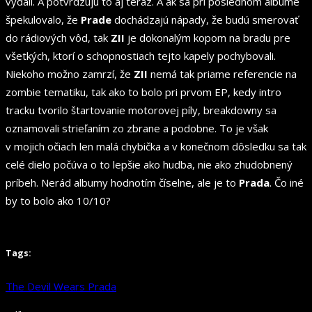
vydali. A potvrdzujú to aj teraz. A ak sa pri poslednom albume
špekulovalo, že
Prade
dochádzajú nápady, že budú smerovať
do rádiových vôd, tak
ZII
je dokonalým kopom na bradu pre
všetkých, ktorí o schopnostiach tejto kapely pochybovali.
Niekoho možno zamrzí, že
ZII
nemá tak priame referencie na
zombie tematiku, tak ako to bolo pri prvom EP, kedy intro
tracku tvorilo štartovanie motorovej píly, breakdowny sa
oznamovali strieľaním zo zbrane a podobne. To je však
v mojich očiach len malá chybička a v konečnom dôsledku sa tak
celé dielo počúva o to lepšie ako hudba, nie ako zhudobnený
príbeh. Nerád albumy hodnotím číselne, ale je to
Prada
. Čo iné
by to bolo ako 10/10?
Tags:
The Devil Wears Prada