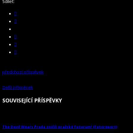
Sdílet:
předchozí příspěvek
Další příspěvek
SOUVISEJÍCÍ PŘÍSPĚVKY
The Devil Wears Prada zničili pražské Futurum! (Fotoreport)