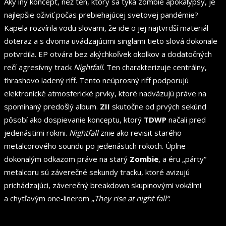
Aký iný koncept, než ten, ktorý sa týka zombie apokalypsy, je
najlepšie oživiť počas prebiehajúcej svetovej pandémie?
Kapela rozvírila vodu slovami, že ide o jej najtvrdší materiál
doteraz a s dvoma uvádzajúcimi singlami tieto slová dokonale
potvrdila. EP otvára bez akýchkoľvek okolkov a dodatočných
rečí agresívny track
Nightfall
. Ten charakterizuje centrálny,
thrashovo ladený riff. Tento neúprosný riff podporujú
elektronické atmosferické prvky, ktoré nadväzujú práve na
spomínaný predošlý album.
ZII
skutočne od prvých sekúnd
pôsobí ako dospievanie konceptu, ktorý
TDWP
načali pred
jedenástimi rokmi.
Nightfall
znie ako revisit starého
metalcorového soundu po jedenástich rokoch. Úplne
dokonalým odkazom práve na starý
Zombie
, a éru „párty“
metalcoru sú záverečné sekundy tracku, ktoré avizujú
prichádzajúci, záverečný breakdown skupinovými vokálmi
a chytľavým one-linerom „
They rise at night fall“
.