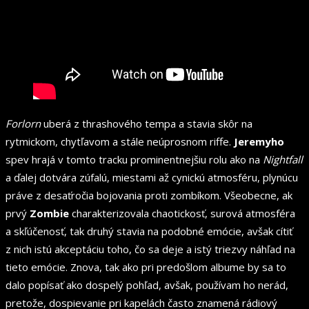
Forlorn
uberá z thrashového tempa a stavia skôr na
rytmickom, chytľavom a stále neúprosnom riffe.
Jeremyho
spev hrajá v tomto tracku prominentnejšiu rolu ako na
Nightfall
a ďalej dotvára zúfalú, miestami až cynickú atmosféru, plynúcu
práve z desaťročia bojovania proti zombíkom. Všeobecne, ak
prvý
Zombie
charakterizovala chaotickosť, surová atmosféra
a skľúčenosť, tak druhý stavia na podobné emócie, avšak cítiť
z nich istú akceptáciu toho, čo sa deje a istý triezvy náhľad na
tieto emócie. Znova, tak ako pri predošlom albume by sa to
dalo popísať ako dospelý pohľad, avšak, používam ho nerád,
pretože, dospievanie pri kapelách často znamená rádiový