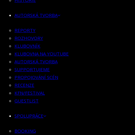
HISTORIE
KLUBOVNÍK
KLUBOVNA NA YOUTUBE
AUTORSKÁ TVORBA
AUTORSKÁ TVORBA
SUPPORTUJEME
REPORTY
PROPOJOVÁNÍ SCÉN
ROZHOVORY
RECENZE
KLUBOVNÍK
KFN/FESTIVAL
KLUBOVNA NA YOUTUBE
GUESTLIST
AUTORSKÁ TVORBA
SUPPORTUJEME
SPOLUPRÁCE
PROPOJOVÁNÍ SCÉN
RECENZE
BOOKING
KFN/FESTIVAL
PR SPOLUPRÁCE
GUESTLIST
MERCH
SPOLUPRÁCE
KONTAKT
BOOKING