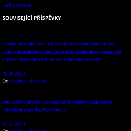
Další příspěvek
SOUVISEJÍCÍ PŘÍSPĚVKY
Festivalům vládne Rock for People. Na vzestupu jsou United
Islands nebo Summer Punk Párty. Mighty Sounds zapracoval na
službách (Festivalové ohlédnutí a Klubovna Awards)
28.08.2024
Od
Redakce Klubovny
Kam kráčíš, Fajtfeste? Na Fajtově kopci přestává pulzovat
někdejší energie (Fajtfest report)
07.07.2024
Od
Redakce Klubovny