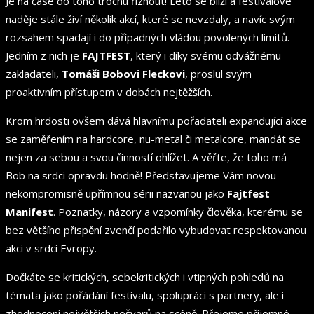
Je na čase do toho trochu říznout! Léto se blíží a festivalové
naděje stále živí několik akcí, které se nevzdaly, a navíc svým
rozsahem spadají i do případných vládou povolených limitů.
Jedním z nich je
FAJTFEST
, který i díky svému odvážnému
zakladateli,
Tomáši Bobovi Fleckovi
, proslul svým
proaktivním přístupem v dobách nejtěžších.
Krom hrdosti ovšem dává hlavnímu pořadateli expandující akce
se zaměřením na hardcore, nu-metal či metalcore, mandát se
nejen za sebou a svou činností ohlížet. A věřte, že toho má
Bob na srdci opravdu hodně! Představujeme Vám novou
nekompromisně upřímnou sérii nazvanou jako
Fajtfest
Manifest
. Poznatky, názory a vzpomínky člověka, kterému se
bez většího přispění zvenčí podařilo vybudovat respektovanou
akci v srdci Evropy.
Dočkáte se kritických, sebekritických i vtipných pohledů na
témata jako pořádání festivalu, spolupráci s partnery, ale i
zhodnocení největších nešvarů na scéně. Přejeme příjemné