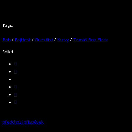
Tags:
Bob
/
Fajtfest
/
Guestlist
/
Kurvy
/
Tomáš Bob Fleck
Sdílet:
předchozí příspěvek