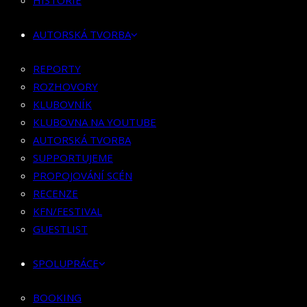
HISTORIE
KLUBOVNÍK
KLUBOVNA NA YOUTUBE
AUTORSKÁ TVORBA
AUTORSKÁ TVORBA
SUPPORTUJEME
REPORTY
PROPOJOVÁNÍ SCÉN
ROZHOVORY
RECENZE
KLUBOVNÍK
KFN/FESTIVAL
KLUBOVNA NA YOUTUBE
GUESTLIST
AUTORSKÁ TVORBA
SUPPORTUJEME
SPOLUPRÁCE
PROPOJOVÁNÍ SCÉN
RECENZE
BOOKING
KFN/FESTIVAL
PR SPOLUPRÁCE
GUESTLIST
MERCH
SPOLUPRÁCE
KONTAKT
BOOKING