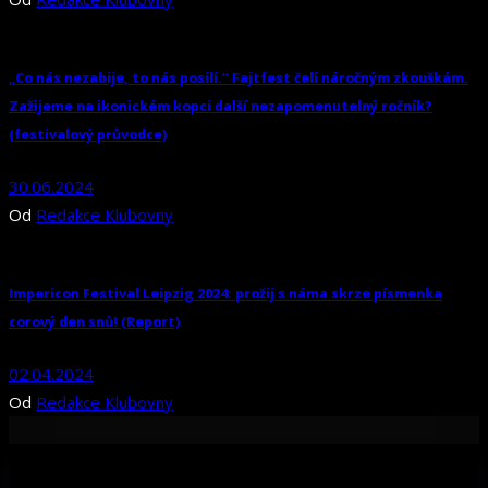
„Co nás nezabije, to nás posílí.“ Fajtfest čelí náročným zkouškám.
Zažijeme na ikonickém kopci další nezapomenutelný ročník?
(festivalový průvodce)
30.06.2024
Od
Redakce Klubovny
Impericon Festival Leipzig 2024: prožij s náma skrze písmenka
corový den snů! (Report)
02.04.2024
Od
Redakce Klubovny