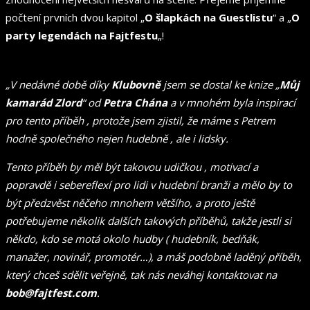
počtení prvních dvou kapitol „
O šlapkách na Guestlistu
“ a „
O
party legendách na Fajtfestu
„!
„V nedávné době díky
Klubovně
jsem se dostal ke knize „
Můj
kamarád Zlord
“ od
Petra Chána
a v mnohém byla inspirací
pro tento příběh , protože jsem zjistil, že máme s Petrem
hodně společného nejen hudebně , ale i lidsky.
Tento příběh by měl být takovou udičkou , motivací a
popravdě i sebereflexí pro lidi v hudební branži a mělo by to
být předzvěst něčeho mnohem většího, a proto ještě
potřebujeme několik dalších takových příběhů, takže jestli si
někdo, kdo se motá okolo hudby ( hudebník, bedňák,
manažer, novinář, promotér…), a máš podobně laděný příběh,
který chceš sdělit veřejně, tak nás neváhej kontaktovat na
bob@fajtfest.com
.