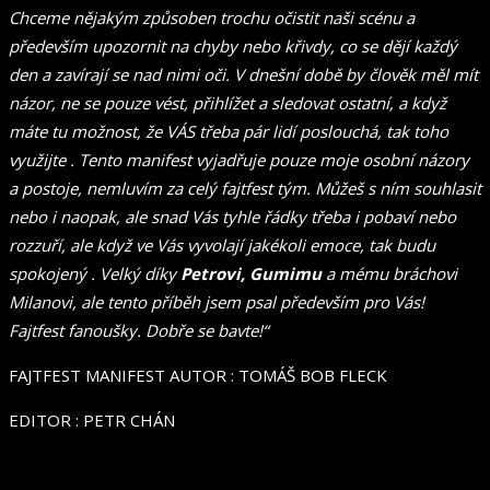
Chceme nějakým způsoben trochu očistit naši scénu a
především upozornit na chyby nebo křivdy, co se dějí každý
den a zavírají se nad nimi oči. V dnešní době by člověk měl mít
názor, ne se pouze vést, přihlížet a sledovat ostatní, a když
máte tu možnost, že VÁS třeba pár lidí poslouchá, tak toho
využijte . Tento manifest vyjadřuje pouze moje osobní názory
a postoje, nemluvím za celý fajtfest tým. Můžeš s ním souhlasit
nebo i naopak, ale snad Vás tyhle řádky třeba i pobaví nebo
rozzuří, ale když ve Vás vyvolají jakékoli emoce, tak budu
spokojený . Velký díky
Petrovi, Gumimu
a mému bráchovi
Milanovi, ale tento příběh jsem psal především pro Vás!
Fajtfest fanoušky. Dobře se bavte!“
FAJTFEST MANIFEST AUTOR : TOMÁŠ BOB FLECK
EDITOR : PETR CHÁN