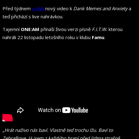
Před týdnem
vydali
nový video k
Dank Memes and Anxiety
a
teď přichází s live nahrávkou.
Tajemní
ONE:AM
přináší živou verzi
písně
F.I.T.W.
kterou
nahráli 22 listopadu letošního roku v klubu
Famu
.
„
Hrát naživo nás baví. Vlastně teď trochu lžu. Baví to
ZebraBoye. Já jsem z každýho hraní před lidma strašně