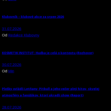
Klubovník – klubové akce za srpen 2026
31.07.2026
Od
Redakce Klubovny
KOSMETIK INSTITUT: Hudba je celá o kontextu (Rozhovor)
30.07.2026
Od
Min
Plešky ovládli Letňany: Pitbull a jeho večer plný hitov, skvelej
atmosféry a fanúšikov, ktorí ukradli show (Report)
28.07.2026