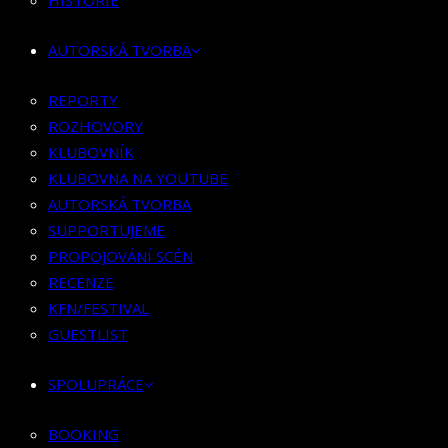
HISTORIE
KLUBOVNÍK
KLUBOVNA NA YOUTUBE
AUTORSKÁ TVORBA
AUTORSKÁ TVORBA
SUPPORTUJEME
REPORTY
PROPOJOVÁNÍ SCÉN
ROZHOVORY
RECENZE
KLUBOVNÍK
KFN/FESTIVAL
KLUBOVNA NA YOUTUBE
GUESTLIST
AUTORSKÁ TVORBA
SUPPORTUJEME
SPOLUPRÁCE
PROPOJOVÁNÍ SCÉN
RECENZE
BOOKING
KFN/FESTIVAL
PR SPOLUPRÁCE
GUESTLIST
MERCH
SPOLUPRÁCE
KONTAKT
BOOKING