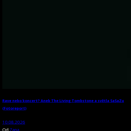
Rave nebo koncert? Aneb The Living Tombstone a světla SaSaZu
(Fotoreport)
10.08.2026
Od
Zana