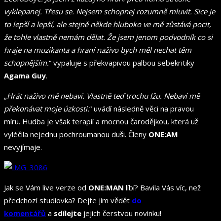
vyklepanej. Třesu se. Nejsem schopnej rozumně mluvit. Sice je
to lepší a lepší, ale stejně někde hluboko ve mě zůstává pocit,
že tohle vlastně nemám dělat. Že jsem jenom podvodník co si
hraje na muzikanta a hraní naživo bych měl nechat těm
schopnějším.
“ vypaluje s překvapivou palbou sebekritiky
Agama Guy
.
„
Hrát naživo mě nebaví. Vlastně teď trochu lžu. Nebaví mě
překonávat moje úzkosti.
“ uvádí následně věci na pravou
míru. Hudba je však terapií a mocnou čarodějkou, která už
vyléčila nejednu pochroumanou duši. Členy
ONE:AM
nevyjímaje.
Jak se Vám live verze od
ONE:MAN
líbí? Bavila Vás víc, než
předchozí studiovka? Dejte jim vědět
do
komentářů
a
sdílejte
jejich čerstvou novinku!