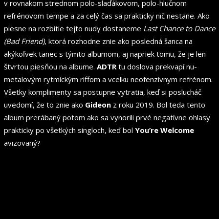
v rovnakom strednom polo-slaďákovom, polo-hlučnom
refrénovom tempe a za celý čas sa prakticky nič nestane. Ako
piesne na rozbitie tejto nudy dostaneme
Last Chance to Dance
(Bad Friend)
, ktorá rozhodne znie ako posledná šanca na
akýkoľvek tanec s týmto albumom, aj napriek tomu, že je len
štvrtou piesňou na albume.
ADTR
tu doslova prekvapí nu-
metalovým rytmickým riffom a vcelku neofenzívnym refrénom.
Všetky komplimenty sa postupne vytratia, keď si poslucháč
uvedomí, že to znie ako
Gideon
z roku 2019. Bol teda tento
album prerábaný potom ako sa vynorili prvé negatívne ohlasy
prakticky po všetkých singloch, keď bol
You’re Welcome
avizovaný?