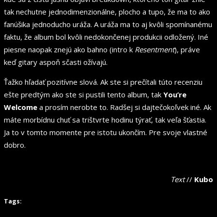
tak nechutne jednodimenzionálne, plocho a tupo, že ma to ako
fanúšika jednoducho uráža. A uráža ma to aj kvôli spomínanému
faktu, že album bol kvôli nedokončenej produkcii odložený. Iné
piesne naopak znejú ako bahno (intro k
Resentment
), práve
keď gitary aspoň sčasti ožívajú.
Ťažko hľadať pozitívne slová. Ak ste si prečítali túto recenziu
ešte predtým ako ste si pustili tento album, tak
You’re
Welcome
a prosím nerobte to. Radšej si dajtečokoľvek iné. Ak
máte morbídnu chuť sa trištvrte hodinu týrať, tak veľa šťastia.
Ja to v tomto momente pre istotu ukončím. Pre svoje vlastné
dobro.
Text
//
Kubo
Tags: