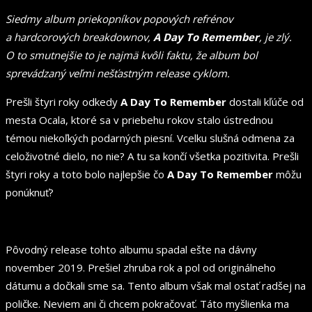
Siedmy album priekopníkov popových refrénov
a hardcorových breakdownov,
A Day To Remember
, je zlý.
O to smutnejšie to je najmä kvôli faktu, že album bol
sprevádzaný veľmi nešťastným release cyklom.
Prešli štyri roky odkedy
A Day To Remember
dostali kľúče od
mesta Ocala, ktoré sa v priebehu rokov stalo ústrednou
témou niekoľkých podarných piesní. Vcelku slušná odmena za
celoživotné dielo, no nie? A tu sa končí všetka pozitivita. Prešli
štyri roky a toto bolo najlepšie čo
A Day To Remember
môžu
ponúknuť?
Pôvodný release tohto albumu spadal ešte na dávny
november 2019. Prešiel zhruba rok a pol od originálneho
dátumu a dočkali sme sa. Tento album však mal ostať radšej na
poličke. Neviem ani či chcem pokračovať. Táto myšlienka ma