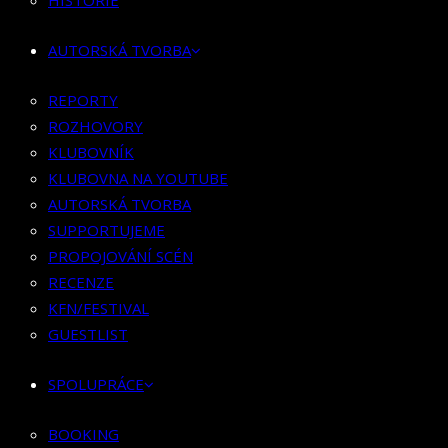
HISTORIE
KLUBOVNÍK
KLUBOVNA NA YOUTUBE
AUTORSKÁ TVORBA
AUTORSKÁ TVORBA
SUPPORTUJEME
REPORTY
PROPOJOVÁNÍ SCÉN
ROZHOVORY
RECENZE
KLUBOVNÍK
KFN/FESTIVAL
KLUBOVNA NA YOUTUBE
GUESTLIST
AUTORSKÁ TVORBA
SUPPORTUJEME
SPOLUPRÁCE
PROPOJOVÁNÍ SCÉN
RECENZE
BOOKING
KFN/FESTIVAL
PR SPOLUPRÁCE
GUESTLIST
MERCH
SPOLUPRÁCE
KONTAKT
BOOKING