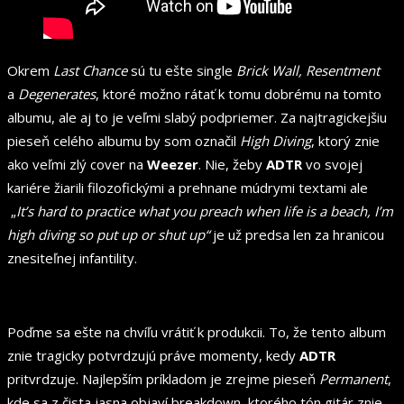
Okrem
Last Chance
sú tu ešte single
Brick Wall, Resentment
a
Degenerates
, ktoré možno rátať k tomu dobrému na tomto
albumu, ale aj to je veľmi slabý podpriemer. Za najtragickejšiu
pieseň celého albumu by som označil
High Diving
, ktorý znie
ako veľmi zlý cover na
Weezer
. Nie, žeby
ADTR
vo svojej
kariére žiarili filozofickými a prehnane múdrymi textami ale
„
It’s hard to practice what you preach when life is a beach, I’m
high diving so put up or shut up“
je už predsa len za hranicou
znesiteľnej infantility.
Poďme sa ešte na chvíľu vrátiť k produkcii. To, že tento album
znie tragicky potvrdzujú práve momenty, kedy
ADTR
pritvrdzuje. Najlepším príkladom je zrejme pieseň
Permanent
,
kde sa z čista jasna objaví breakdown, ktorého tón gitár znie