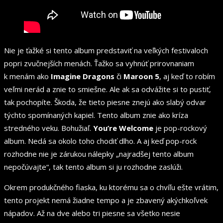
Nie je ťažké si tento album predstaviť na veľkých festivaloch
popri zvučnejších menách. Ťažko sa vyhnúť prirovnaniam
k menám ako
Imagine Dragons
či
Maroon 5
, aj keď to robím
veľmi nerád a znie to smiešne. Ale ak sa odvážite si to pustiť,
tak pochopíte. Škoda, že tieto piesne znejú ako slabý odvar
týchto spomínaných kapiel. Tento album znie ako kríza
stredného veku. Bohužiaľ.
You’re Welcome
je pop-rockový
album. Nedá sa okolo toho chodiť dlho. A aj keď pop-rock
rozhodne nie je zárukou nálepky „najradšej tento album
nepočúvajte“, tak tento album si ju rozhodne zaslúži.
Okrem produkčného fiaska, ku ktorému sa o chvíľu ešte vrátim,
tento projekt nemá žiadne tempo a je zbavený akýchkoľvek
nápadov. Až na dve alebo tri piesne sa všetko nesie