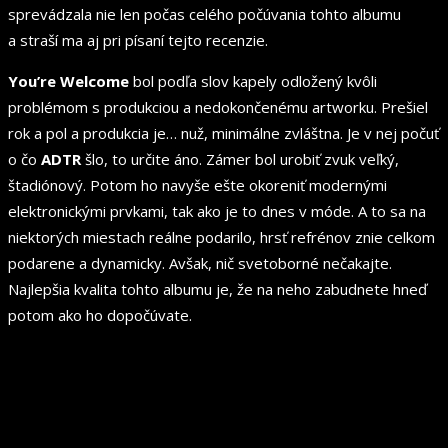
sprevádzala nie len počas celého počúvania tohto albumu
a straší ma aj pri písaní tejto recenzie.
You’re Welcome
bol podľa slov kapely odložený kvôli
problémom s produkciou a nedokončenému artworku. Prešiel
rok a pol a produkcia je… nuž, minimálne zvláštna. Je v nej počuť
o čo
ADTR
šlo, to určite áno. Zámer bol urobiť zvuk veľký,
štadiónový. Potom ho navyše ešte okoreniť modernými
elektronickými prvkami, tak ako je to dnes v móde. A to sa na
niektorých miestach reálne podarilo, hrsť refrénov znie celkom
podarene a dynamicky. Avšak, nič svetoborné nečakajte.
Najlepšia kvalita tohto albumu je, že na neho zabudnete hneď
potom ako ho dopočúvate.