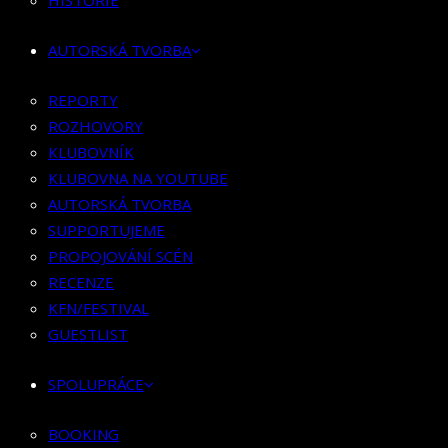
HISTORIE
KLUBOVNÍK
KLUBOVNA NA YOUTUBE
AUTORSKÁ TVORBA
AUTORSKÁ TVORBA
SUPPORTUJEME
REPORTY
PROPOJOVÁNÍ SCÉN
ROZHOVORY
RECENZE
KLUBOVNÍK
KFN/FESTIVAL
KLUBOVNA NA YOUTUBE
GUESTLIST
AUTORSKÁ TVORBA
SUPPORTUJEME
SPOLUPRÁCE
PROPOJOVÁNÍ SCÉN
RECENZE
BOOKING
KFN/FESTIVAL
PR SPOLUPRÁCE
GUESTLIST
MERCH
SPOLUPRÁCE
KONTAKT
BOOKING