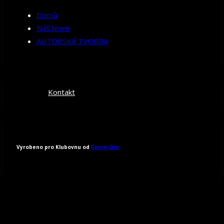
Domů
Náš team
AUTORSKÁ TVORBA
Kontakt
Vyrobeno pro Klubovnu od
PowerSite.
Všechna práva vyhrazena 2026.