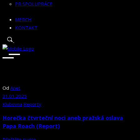
PR SPOLUPRÁCE
MERCH
KONTAKT
Od
Anet
31.01.2025
Klubovna
Reporty
Horečka čtvrteční noci aneb pražská oslava
Papa Roach (Report)
Přečtěte si více