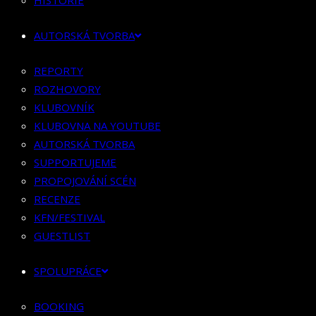
HISTORIE
KLUBOVNÍK
KLUBOVNA NA YOUTUBE
AUTORSKÁ TVORBA
AUTORSKÁ TVORBA
SUPPORTUJEME
REPORTY
PROPOJOVÁNÍ SCÉN
ROZHOVORY
RECENZE
KLUBOVNÍK
KFN/FESTIVAL
KLUBOVNA NA YOUTUBE
GUESTLIST
AUTORSKÁ TVORBA
SUPPORTUJEME
SPOLUPRÁCE
PROPOJOVÁNÍ SCÉN
RECENZE
BOOKING
KFN/FESTIVAL
PR SPOLUPRÁCE
GUESTLIST
MERCH
SPOLUPRÁCE
KONTAKT
BOOKING