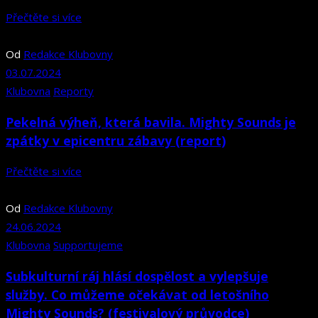
Přečtěte si více
Od
Redakce Klubovny
03.07.2024
Klubovna
Reporty
Pekelná výheň, která bavila. Mighty Sounds je
zpátky v epicentru zábavy (report)
Přečtěte si více
Od
Redakce Klubovny
24.06.2024
Klubovna
Supportujeme
Subkulturní ráj hlásí dospělost a vylepšuje
služby. Co můžeme očekávat od letošního
Mighty Sounds? (festivalový průvodce)