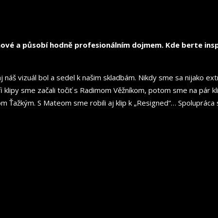
mové a působí hodně profesionálním dojmem. Kde berte inspir
 náš vizuál bol a sedel k našim skladbám. Nikdy sme sa nijako extr
i klipy sme začali točiť s Radimom Věžníkom, potom sme na pár k
Ťažkým. S Mateom sme robili aj klip k „Resigned“… Spolupráca 