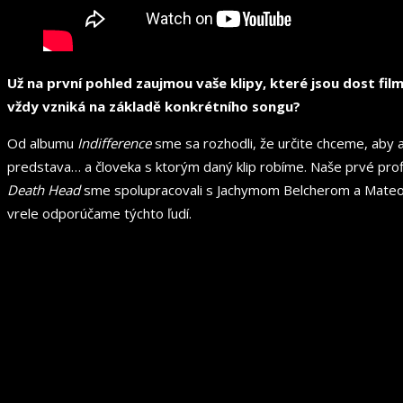
Už na první pohled zaujmou vaše klipy, které jsou dost fil
vždy vzniká na základě konkrétního songu?
Od albumu
Indifference
sme sa rozhodli, že určite chceme, aby aj
predstava… a človeka s ktorým daný klip robíme. Naše prvé prof
Death Head
sme spolupracovali s Jachymom Belcherom a Mateom 
vrele odporúčame týchto ľudí.