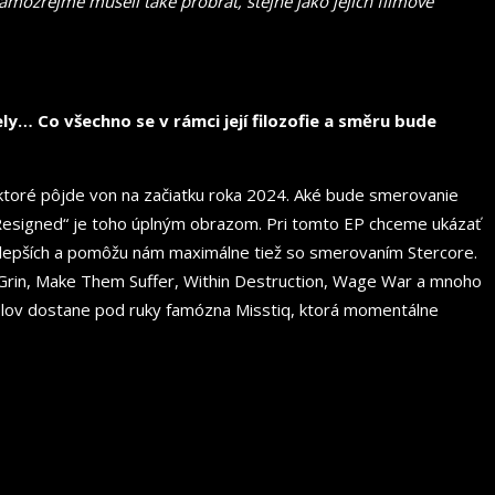
 samozřejmě museli
také
probrat,
stejně jako jejich filmově
y… Co všechno se v rámci její filozofie a směru bude
 ktoré pôjde von na začiatku roka 2024. Aké bude smerovanie
 „Resigned“ je toho úplným obrazom. Pri tomto EP chceme ukázať
najlepších a pomôžu nám maximálne tiež so smerovaním Stercore.
 Grin, Make Them Suffer, Within Destruction, Wage War a mnoho
mplov dostane pod ruky famózna Misstiq, ktorá momentálne