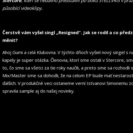
Stercore
, kteří se nedávno představili po boku STELLVRIS v pr
působící videoklipy.
Čerstvě vám vyšel singl
„
Resigned“. Jak se rodil a co před
měnit?
Ahoj Gumi a celá Klubovna. V týchto dňoch vyšiel nový singel s 
kapely je super otázka. Členovia, ktorí sme ostali v Stercore,
to, čo sme sa všetci za tie roky naučili, a preto sme sa rozhod
Mix/Master sme sa dohodli, že na celom EP bude mať nestarosti
ďalších. V produkčné veci ostaneme verní Istvanovi Simonemu z
spravila sample aj do našej novinky.