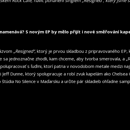
ažském Rock Café, navíc poháněni singlem
„
Resigned“, který jsme
znamenává? S novým EP by mělo přijít i nové směřování kapel
názvom „
Resigned“
, ktorý je prvou skladbou z pripravovaného EP,
 sme sa jednoznačne zhodli, kam chceme, aby tvorba smerovala, a
li spolupracovať s ľuďmi, ktorí patria v novodobom metale medzi 
 Jeff Dunne, ktorý spolupracuje a robí zvuk kapelám ako Chelsea
o štúdia No Silence v Maďarsku a určite pár skladieb ohľadne sa