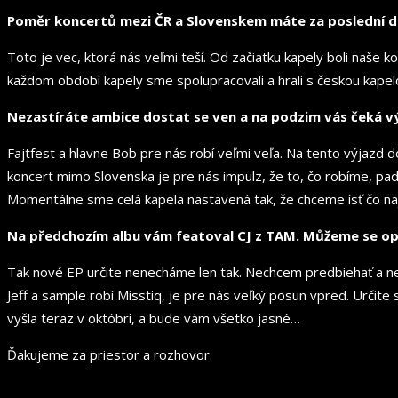
Poměr koncertů mezi ČR a Slovenskem máte za poslední do
Toto je vec, ktorá nás veľmi teší. Od začiatku kapely boli naše
každom období kapely sme spolupracovali a hrali s českou kape
Nezastíráte ambice dostat se ven a na podzim vás čeká v
Fajtfest a hlavne Bob pre nás robí veľmi veľa. Na tento výjaz
koncert mimo Slovenska je pre nás impulz, že to, čo robíme, pa
Momentálne sme celá kapela nastavená tak, že chceme ísť čo na
Na předchozím albu vám featoval CJ z TAM. Můžeme se opě
Tak nové EP určite nenecháme len tak. Nechcem predbiehať a n
Jeff a sample robí Misstiq, je pre nás veľký posun vpred. Určite
vyšla teraz v októbri, a bude vám všetko jasné…
Ďakujeme za priestor a rozhovor.