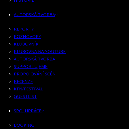
HISTORIE
KLUBOVNÍK
KLUBOVNA NA YOUTUBE
AUTORSKÁ TVORBA
AUTORSKÁ TVORBA
SUPPORTUJEME
REPORTY
PROPOJOVÁNÍ SCÉN
ROZHOVORY
RECENZE
KLUBOVNÍK
KFN/FESTIVAL
KLUBOVNA NA YOUTUBE
GUESTLIST
AUTORSKÁ TVORBA
SUPPORTUJEME
SPOLUPRÁCE
PROPOJOVÁNÍ SCÉN
RECENZE
BOOKING
KFN/FESTIVAL
PR SPOLUPRÁCE
GUESTLIST
MERCH
SPOLUPRÁCE
KONTAKT
BOOKING