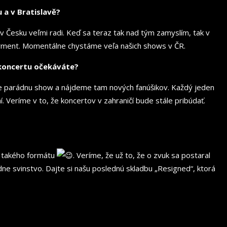
 a v Bratislavě?
v Česku veľmi radi. Keď sa teraz tak nad tým zamyslím, tak v
orment. Momentálne chystáme veľa našich shows v ČR.
 koncertu očekáváte?
me parádnu show a nájdeme tam nových fanúšikov. Každý jeden
Veríme v to, že koncertov v zahraničí bude stále pribúdať.
a takého formátu
. Veríme, že už to, že o zvuk sa postaral
adne svinstvo. Dajte si našu poslednú skladbu „Resigned“, ktorá