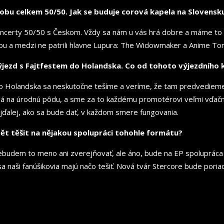
bu celkem 50/50. Jak se buduje corová kapela na Slovensku
 koncerty 50/50 s Českom. Vždy sa nám u vás hrá dobre a máme to 
lou a medzi ne patrili hlavne Lupura: The Widowmaker a Anime T
ýjezd s Fajtfestem do Holandska. Co od tohoto výjezdního
d do Holandska sa neskutočne tešíme a veríme, že tam predvedie
dá na úrodnú pôdu, a sme za to každému promotérovi veľmi vďační. 
jďalej, ako sa bude dať, v každom smere fungovania.
t těšit na nějakou spolupráci tohohle formátu?
ebudem to meno ani zverejňovať, ale áno, bude na EP spoluprác
 sa naši fanúšikovia majú načo tešiť. Nová tvár Stercore bude pori