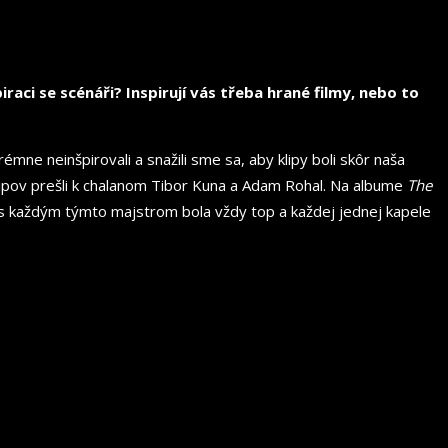
aci se scénáři? Inspirují vás třeba hrané filmy, nebo to
émne neinšpirovali a snažili sme sa, aby klipy boli skôr naša
lipov prešli k chalanom Tibor Kuna a Adam Rohal. Na albume
The
s každým týmto majstrom bola vždy top a každej jednej kapele