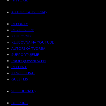
HISTORIE
KLUBOVNÍK
KLUBOVNA NA YOUTUBE
AUTORSKÁ TVORBA
AUTORSKÁ TVORBA
SUPPORTUJEME
REPORTY
PROPOJOVÁNÍ SCÉN
ROZHOVORY
RECENZE
KLUBOVNÍK
KFN/FESTIVAL
KLUBOVNA NA YOUTUBE
GUESTLIST
AUTORSKÁ TVORBA
SUPPORTUJEME
SPOLUPRÁCE
PROPOJOVÁNÍ SCÉN
RECENZE
BOOKING
KFN/FESTIVAL
PR SPOLUPRÁCE
GUESTLIST
MERCH
SPOLUPRÁCE
KONTAKT
BOOKING