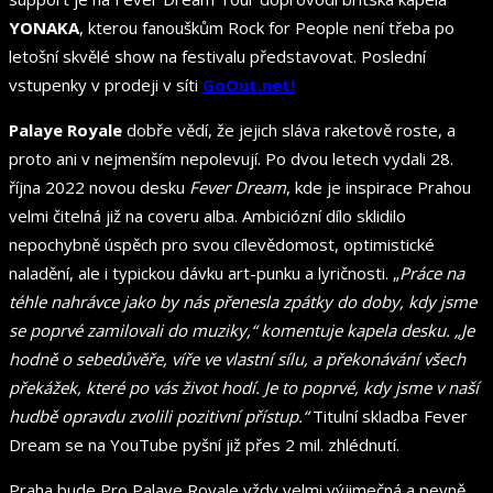
YONAKA
, kterou fanouškům Rock for People není třeba po
letošní skvělé show na festivalu představovat. Poslední
vstupenky v prodeji v síti
GoOut.net!
Palaye Royale
dobře vědí, že jejich sláva raketově roste, a
proto ani v nejmenším nepolevují. Po dvou letech vydali 28.
října 2022 novou desku
Fever Dream
, kde je inspirace Prahou
velmi čitelná již na coveru alba. Ambiciózní dílo sklidilo
nepochybně úspěch pro svou cílevědomost, optimistické
naladění, ale i typickou dávku art-punku a lyričnosti. „
Práce na
téhle nahrávce jako by nás přenesla zpátky do doby, kdy jsme
se poprvé zamilovali do muziky,“ komentuje kapela desku. „Je
hodně o sebedůvěře, víře ve vlastní sílu, a překonávání všech
překážek, které po vás život hodí. Je to poprvé, kdy jsme v naší
hudbě opravdu zvolili pozitivní přístup.“
Titulní skladba Fever
Dream se na YouTube pyšní již přes 2 mil. zhlédnutí.
Praha bude Pro Palaye Royale vždy velmi výjimečná a pevně