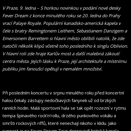
V Praze, 9. ledna – S horkou novinkou v podání nové desky
Fever Dream z konce minulého roku se 20. ledna do Prahy
vrací Palaye Royale. Populární kanadsko-americká kapela v
čele s bratry Remingtonem Leithem, Sebastianem Danzigem a
Emersonem Barrettem si hlavní město oblíbili natolik, že zde
natočili několik klipů včetně toho posledního k singlu Oblivion.
V hlavní roli zde hraje Karlův most a další malebná zákoutí
centra města. Jejich lásku k Praze, její architektuře a místnímu
publiku jim fanoušci opětují v nemalém množství.
Při posledním koncertu v srpnu minulého roku před koncertní
halou čekaly zástupy nedočkavých fanynek už od brzkých
ranních hodin. Malá sportovní hala se tak opět rozezní v rytmu
tempa špinavého rock’n’rollu, drzého punkového vokálu a
smršti rockových riffů, které nenechají nikoho v klidu. Jako
support je na Fever Dream Tour doprovodí britská kapela