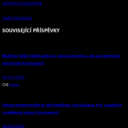
předchozí příspěvek
Další příspěvek
SOUVISEJÍCÍ PŘÍSPĚVKY
BludFest 2026: Veľké ambície, silná atmosféra, ale aj premrhaný
potenciál (Fotoreport)
03.07.2026
Od
Kayu
Palaye Royale prvýkrát ako headliner v Bratislave: Pot, moshpity
a nádherný chaos (Fotoreport)
28.06.2026