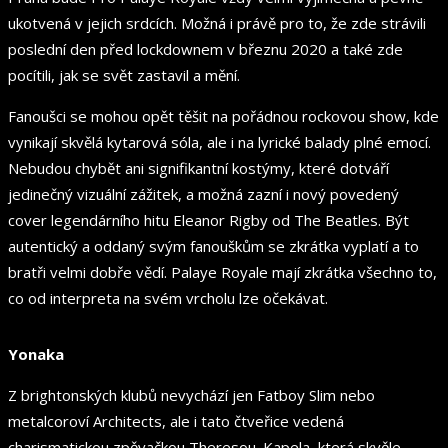
ukotvená v jejich srdcích. Možná i právě pro to, že zde strávili
poslední den před lockdownem v březnu 2020 a také zde
pocítili, jak se svět zastavil a mění.
Fanoušci se mohou opět těšit na pořádnou rockovou show, kde
vynikají skvělá kytarová sóla, ale i na lyrické balady plné emocí.
Nebudou chybět ani signifikantní kostýmy, které dotváří
jedinečný vizuální zážitek, a možná zazní i nový povedený
cover legendárního hitu Eleanor Rigby od The Beatles. Být
autentický a oddaný svým fanouškům se zkrátka vyplatí a to
bratři velmi dobře vědí. Palaye Royale mají zkrátka všechno to,
co od interpreta na svém vrcholu lze očekávat.
Yonaka
Z brightonských klubů nevychází jen Fatboy Slim nebo
metalcoroví Architects, ale i tato čtveřice vedená
charismatickou zpěvačkou Theresou. Kapela, která skvěle