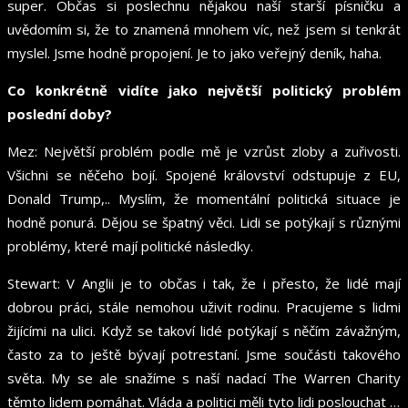
super. Občas si poslechnu nějakou naší starší písničku a
uvědomím si, že to znamená mnohem víc, než jsem si tenkrát
myslel. Jsme hodně propojení. Je to jako veřejný deník, haha.
Co konkrétně vidíte jako největší politický problém
poslední doby?
Mez: Největší problém podle mě je vzrůst zloby a zuřivosti.
Všichni se něčeho bojí. Spojené království odstupuje z EU,
Donald Trump,.. Myslím, že momentální politická situace je
hodně ponurá. Dějou se špatný věci. Lidi se potýkají s různými
problémy, které mají politické následky.
Stewart: V Anglii je to občas i tak, že i přesto, že lidé mají
dobrou práci, stále nemohou uživit rodinu. Pracujeme s lidmi
žijícími na ulici. Když se takoví lidé potýkají s něčím závažným,
často za to ještě bývají potrestaní. Jsme součásti takového
světa. My se ale snažíme s naší nadací The Warren Charity
těmto lidem pomáhat. Vláda a politici měli tyto lidi poslouchat …