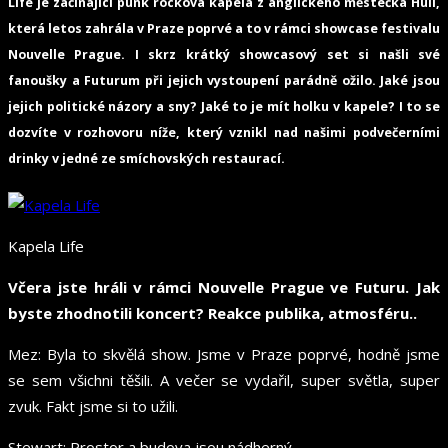
Life je začínající punk rocková kapela z anglického městečka Hull,
která letos zahrála v Praze poprvé a to v rámci showcase festivalu
Nouvelle Prague. I skrz krátký showcasový set si našli své
fanoušky a Futurum při jejich vystoupení parádně ožilo. Jaké jsou
jejich politické názory a sny? Jaké to je mít holku v kapele? I to se
dozvíte v rozhovoru níže, který vznikl nad našimi podvečerními
drinky v jedné ze smíchovských restaurací.
Kapela Life
Včera jste hráli v rámci Nouvelle Prague ve Futuru. Jak
byste zhodnotili koncert? Reakce publika, atmosféru..
Mez: Byla to skvělá show. Jsme v Praze poprvé, hodně jsme
se sem všichni těšili. A večer se vydařil, super světla, super
zvuk. Fakt jsme si to užili.
Stewart: Prostor a budova jsou nádherný.