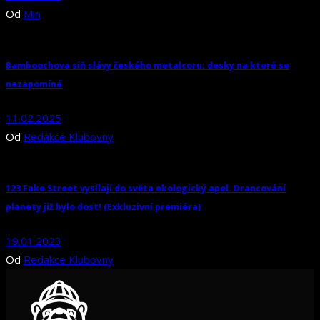
Od
Min
Bamboochova síň slávy českého metalcoru: desky na které se
nezapomíná
11.02.2025
Od
Redakce Klubovny
123 Fake Street vysílají do světa ekologický apel. Drancování
planety již bylo dost! (Exkluzivní premiéra)
19.01.2023
Od
Redakce Klubovny