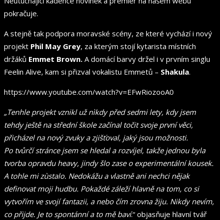
Neutuchající kadence novinek a premiér na našem webu
pokračuje.
A stejně tak podpora moravské scény, ze které vychází i nový
projekt
Phil May Grey
, za kterým stojí kytarista místních
držáků
Emmet Brown.
A domácí barvy držel i v prvním singlu
Feelin Alive, kam si přizval vokalistu Emmetů –
Shakula
.
https://www.youtube.com/watch?v=EFwRiozooA0
„Tenhle projekt vznikl už nìkdy před sedmi lety, kdy jsem
tehdy ještě na střední škole začínal točit svoje první věci,
přicházel na nový zvuky a zjišťoval, jaký jsou možnosti.
Po tvůrčí stránce jsem se hledal a rozvíjel, takže jednou byla
tvorba opravdu heavy, jindy šlo zase o experimentální kousek.
A tohle mi zùstalo. Nedokážu a vlastně ani nechci nějak
definovat moji hudbu. Pokaždé záleží hlavně na tom, co si
vytvořím ve svojí fantazii, a nebo čím zrovna žiju. Nikdy nevím,
co přijde. Je to spontánní a to mě baví
.“ objasňuje hlavní tvář