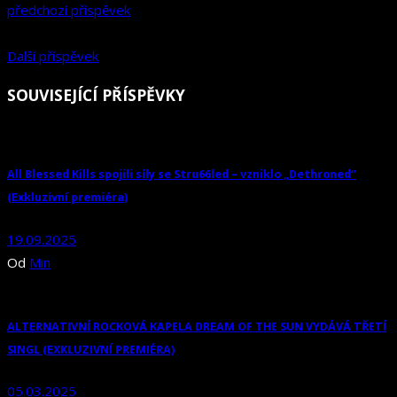
předchozí příspěvek
Další příspěvek
SOUVISEJÍCÍ PŘÍSPĚVKY
All Blessed Kills spojili síly se Stru66led – vzniklo „Dethroned“
(Exkluzivní premiéra)
19.09.2025
Od
Min
ALTERNATIVNÍ ROCKOVÁ KAPELA DREAM OF THE SUN VYDÁVÁ TŘETÍ
SINGL (EXKLUZIVNÍ PREMIÉRA)
05.03.2025