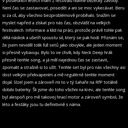
V posledních letech mám z festivalů hlavně běžecký závody.
Není čas se zastavovat, posedět a ani se moc vykecávat. Beru
si za cíl, aby všechno bezproblémově probíhalo. Snažím se
myslet napřed a získat pro nás čas, obzvlášť na velkých
festivalech. Informace a klid na práci, protože právě tohle pak
dělá náskok a ušetří spoustu sil, který se pak hodí. Přiznám se,
že jsem neviděl tolik full setů jako obvykle, ale jeden moment
si přesně vybavuju. Bylo to ve chvíli, kdy Neck Deep hráli
přesně tenhle song, a já měl najednou čas se zastavit,
zpomalit a strašně si to užít. Tenhle set byl pro nás všechny asi
dost velkým překvapením a mě regulérně tenhle moment
dojal. Slzel jsem a zároveň mi to v tý Sahaře na RfP totálně
dobilo baterky. Šli jsme do toho všichni na krev, ale tenhle song
byl alespoň pro mě takovej hnací motor a zároveň symbol, že
léto a fesťáky jsou tu definitivně s náma.