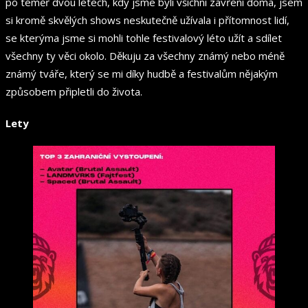
po téměř dvou letech, kdy jsme byli všichni zavření doma, jsem
si kromě skvělých shows neskutečně užívala i přítomnost lidí,
se kterýma jsme si mohli tohle festivalový léto užít a sdílet
všechny ty věci okolo. Děkuju za všechny známý nebo méně
známý tváře, který se mi díky hudbě a festivalům nějakým
způsobem připletli do života.
Lety