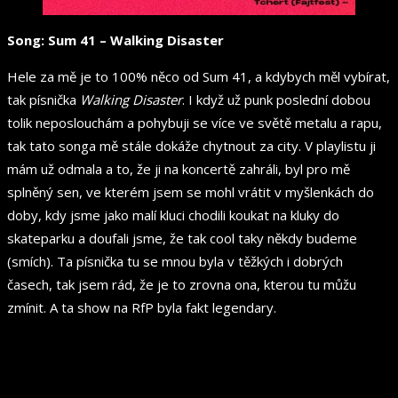
Song: Sum 41 – Walking Disaster
Hele za mě je to 100% něco od Sum 41, a kdybych měl vybírat,
tak písnička
Walking Disaster
. I když už punk poslední dobou
tolik neposlouchám a pohybuji se více ve světě metalu a rapu,
tak tato songa mě stále dokáže chytnout za city. V playlistu ji
mám už odmala a to, že ji na koncertě zahráli, byl pro mě
splněný sen, ve kterém jsem se mohl vrátit v myšlenkách do
doby, kdy jsme jako malí kluci chodili koukat na kluky do
skateparku a doufali jsme, že tak cool taky někdy budeme
(smích). Ta písnička tu se mnou byla v těžkých i dobrých
časech, tak jsem rád, že je to zrovna ona, kterou tu můžu
zmínit. A ta show na RfP byla fakt legendary.