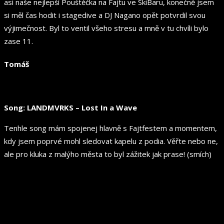
asi naše nejlepší Pouštěčka na Fajtu ve SkiBaru, konečně jsem
si měl čas hodit i stagedive a DJ Nagano opět potvrdil svou
výjimečnost. Byl to ventil všeho stresu a mně v tu chvíli bylo
zase 11.
Tomáš
Song: LANDMVRKS – Lost In a Wave
Tenhle song mám spojenej hlavně s Fajtfestem a momentem,
kdy jsem poprvé mohl sledovat kapelu z podia. Věřte nebo ne,
ale pro kluka z malýho města to byl zážitek jak prase! (smích)