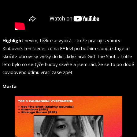
Highlight
nevím, těžko se vybírá – to že pracuji s vámi v
Klubovně, ten šílenec co na FF lezl po bočním sloupu stage a
skočil z obrovský výšky do lidí, když hráli Get The Shot… Tohle
léto bylo co se týče hudby skvělé a jsem rád, že se to po době
covidového útlmu vrací zase zpět
Marťa