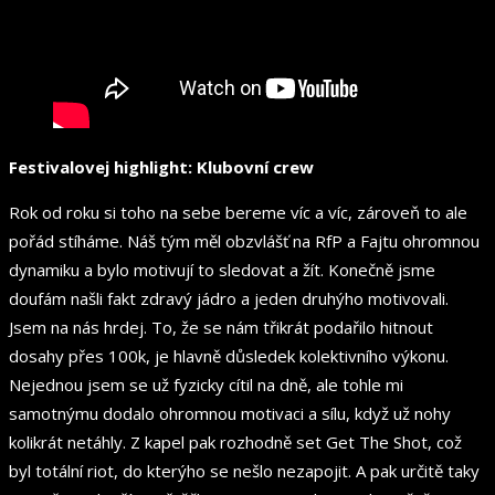
Festivalovej highlight: Klubovní crew
Rok od roku si toho na sebe bereme víc a víc, zároveň to ale
pořád stíháme. Náš tým měl obzvlášť na RfP a Fajtu ohromnou
dynamiku a bylo motivují to sledovat a žít. Konečně jsme
doufám našli fakt zdravý jádro a jeden druhýho motivovali.
Jsem na nás hrdej. To, že se nám třikrát podařilo hitnout
dosahy přes 100k, je hlavně důsledek kolektivního výkonu.
Nejednou jsem se už fyzicky cítil na dně, ale tohle mi
samotnýmu dodalo ohromnou motivaci a sílu, když už nohy
kolikrát netáhly. Z kapel pak rozhodně set Get The Shot, což
byl totální riot, do kterýho se nešlo nezapojit. A pak určitě taky