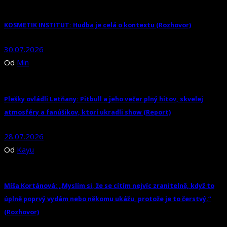
KOSMETIK INSTITUT: Hudba je celá o kontextu (Rozhovor)
30.07.2026
Od
Min
Plešky ovládli Letňany: Pitbull a jeho večer plný hitov, skvelej
atmosféry a fanúšikov, ktorí ukradli show (Report)
28.07.2026
Od
Kayu
Míša Kortánová: „Myslím si, že se cítím nejvíc zranitelně, když to
úplně poprvý vydám nebo někomu ukážu, protože je to čerstvý.“
(Rozhovor)