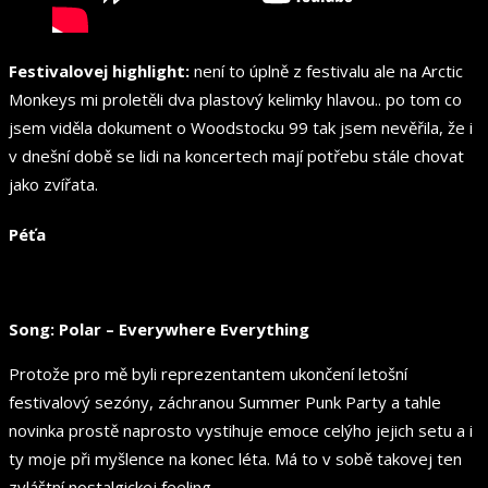
Festivalovej highlight:
není to úplně z festivalu ale na Arctic
Monkeys mi proletěli dva plastový kelimky hlavou.. po tom co
jsem viděla dokument o Woodstocku 99 tak jsem nevěřila, že i
v dnešní době se lidi na koncertech mají potřebu stále chovat
jako zvířata.
Péťa
Song: Polar – Everywhere Everything
Protože pro mě byli reprezentantem ukončení letošní
festivalový sezóny, záchranou Summer Punk Party a tahle
novinka prostě naprosto vystihuje emoce celýho jejich setu a i
ty moje při myšlence na konec léta. Má to v sobě takovej ten
zvláštní nostalgickej feeling.