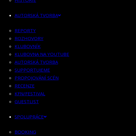
HISTORIE
KLUBOVNÍK
KLUBOVNA NA YOUTUBE
AUTORSKÁ TVORBA
AUTORSKÁ TVORBA
SUPPORTUJEME
REPORTY
PROPOJOVÁNÍ SCÉN
ROZHOVORY
RECENZE
KLUBOVNÍK
KFN/FESTIVAL
KLUBOVNA NA YOUTUBE
GUESTLIST
AUTORSKÁ TVORBA
SUPPORTUJEME
SPOLUPRÁCE
PROPOJOVÁNÍ SCÉN
RECENZE
BOOKING
KFN/FESTIVAL
PR SPOLUPRÁCE
GUESTLIST
MERCH
SPOLUPRÁCE
KONTAKT
BOOKING