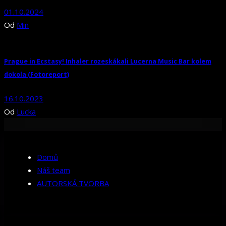
01.10.2024
Od
Min
Prague in Ecstasy! Inhaler rozeskákali Lucerna Music Bar kolem
dokola (Fotoreport)
16.10.2023
Od
Lucka
Domů
Náš team
AUTORSKÁ TVORBA