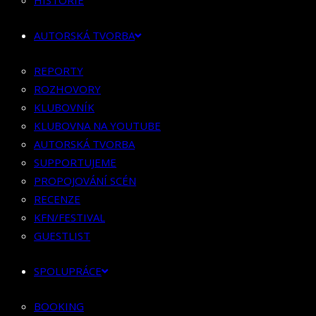
HISTORIE
KLUBOVNÍK
KLUBOVNA NA YOUTUBE
AUTORSKÁ TVORBA
AUTORSKÁ TVORBA
SUPPORTUJEME
REPORTY
PROPOJOVÁNÍ SCÉN
ROZHOVORY
RECENZE
KLUBOVNÍK
KFN/FESTIVAL
KLUBOVNA NA YOUTUBE
GUESTLIST
AUTORSKÁ TVORBA
SUPPORTUJEME
SPOLUPRÁCE
PROPOJOVÁNÍ SCÉN
RECENZE
BOOKING
KFN/FESTIVAL
PR SPOLUPRÁCE
GUESTLIST
MERCH
SPOLUPRÁCE
KONTAKT
BOOKING