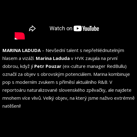
MARINA LADUDA
– Nevšední talent s nepřehlédnutelným
hlasem a vizáží.
Marina Laduda
v HVK zaujala na první
dobrou, když jí
Petr Pouzar
(ex-culture manager RedBullu)
označil za objev s obrovským potenciálem. Marina kombinuje
pop s moderním zvukem s příměsí aktuálního R&B. V
reportoáru naturalizované slovenského zpěvačky, ale najdete
mnohem více vlivů. Velký objev, na který jsme naživo extrémně
natěšení!