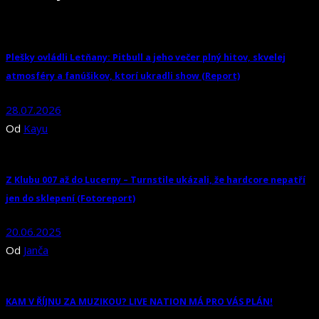
Plešky ovládli Letňany: Pitbull a jeho večer plný hitov, skvelej
atmosféry a fanúšikov, ktorí ukradli show (Report)
28.07.2026
Od
Kayu
Z Klubu 007 až do Lucerny –⁠⁠⁠⁠⁠⁠ Turnstile ukázali, že hardcore nepatří
jen do sklepení (Fotoreport)
20.06.2025
Od
Janča
KAM V ŘÍJNU ZA MUZIKOU? LIVE NATION MÁ PRO VÁS PLÁN!