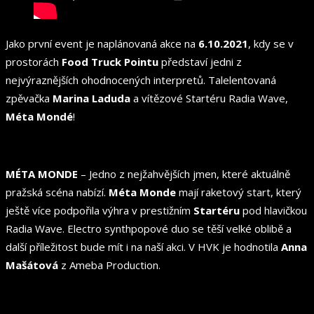
Jako první event je naplánovaná akce na
6.10.2021
, kdy se v
prostorách
Food Truck Pointu
představí jedni z
nejvýraznějších ohodnocených interpretů. Talelentovaná
zpěvačka
Marina Laduda
a vítězové Startéru Radia Wave,
Méta Mondé
!
MÉTA MONDE
– Jedno z nejžahvějších jmen, které aktuálně
pražská scéna nabízí.
Méta Monde
mají raketový start, který
ještě více podpořila výhra v prestižním
Startéru
pod hlavičkou
Radia Wave. Electro synthpopové duo se těší velké oblibě a
další příležitost bude mít i na naší akci. V HVK je hodnotila
Anna
Mašátová
z Ameba Production.