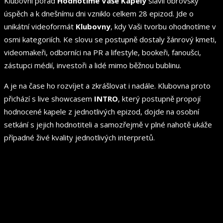
Klubovní pořad
Hodnotíme Vaše Kapely
slavil obrovský
úspěch a k dnešnímu dni vzniklo celkem 28 epizod. Jde o
unikátní videoformát
Klubovny
, kdy Vaši tvorbu ohodnotíme v
osmi kategoriích. Ke slovu se postupně dostaly žánrový kmeti,
videomakeři, odborníci na PR a lifestyle, bookeři, fanoušci,
zástupci médií, investoři a lidé mimo běžnou bublinu.
A je na čase ho rozvíjet a zkrášlovat i nadále. Klubovna proto
přichází s live showcasem
INTRO
, který postupně propojí
hodnocené kapele z jednotlivých epizod, dojde na osobní
setkání s jejich hodnotiteli a samozřejmě v plné nahotě ukáže
případné živé kvality jednotlivých interpretů.