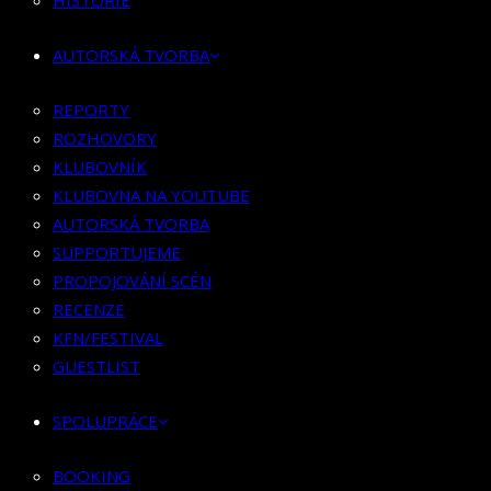
HISTORIE
KLUBOVNÍK
KLUBOVNA NA YOUTUBE
AUTORSKÁ TVORBA
AUTORSKÁ TVORBA
SUPPORTUJEME
REPORTY
PROPOJOVÁNÍ SCÉN
ROZHOVORY
RECENZE
KLUBOVNÍK
KFN/FESTIVAL
KLUBOVNA NA YOUTUBE
GUESTLIST
AUTORSKÁ TVORBA
SUPPORTUJEME
SPOLUPRÁCE
PROPOJOVÁNÍ SCÉN
RECENZE
BOOKING
KFN/FESTIVAL
PR SPOLUPRÁCE
GUESTLIST
MERCH
SPOLUPRÁCE
KONTAKT
BOOKING