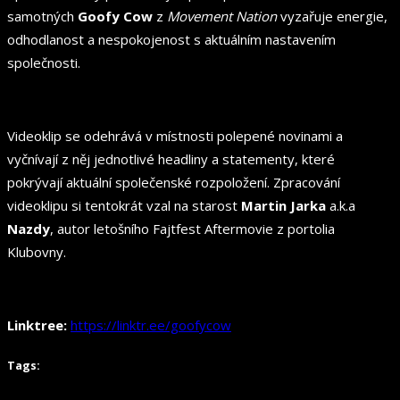
samotných
Goofy Cow
z
Movement Nation
vyzařuje energie,
odhodlanost a nespokojenost s aktuálním nastavením
společnosti.
Videoklip se odehrává v místnosti polepené novinami a
vyčnívají z něj jednotlivé headliny a statementy, které
pokrývají aktuální společenské rozpoložení. Zpracování
videoklipu si tentokrát vzal na starost
Martin Jarka
a.k.a
Nazdy
, autor letošního Fajtfest Aftermovie z portolia
Klubovny.
Linktree:
https://linktr.ee/goofycow
Tags: