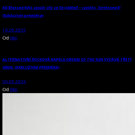
All Blessed Kills spojili síly se Stru66led – vzniklo „Dethroned“
(Exkluzivní premiéra)
19.09.2025
Od
Min
ALTERNATIVNÍ ROCKOVÁ KAPELA DREAM OF THE SUN VYDÁVÁ TŘETÍ
SINGL (EXKLUZIVNÍ PREMIÉRA)
05.03.2025
Od
Min