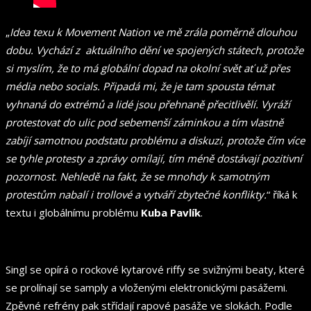
„
Idea texu k Movement Nation ve mě zrála poměrně dlouhou
dobu. Vychází z aktuálního dění ve spojených státech, protože
si myslím, že to má globální dopad na okolní svět ať už přes
média nebo socials. Připadá mi, že je tam spousta témat
vyhnaná do extrémů a lidé jsou přehnaně přecitlivělí. Vyráží
protestovat do ulic pod sebemenší záminkou a tím vlastně
zabíjí samotnou podstatu problému a diskuzi, protože čím více
se tyhle protesty a zprávy omílají, tím méně dostávají pozitivní
pozornost. Nehledě na fakt, že se mnohdy k samotným
protestům nabalí i trollové a vytváří zbytečné konflikty.
“ říká k
textu i globálnímu problému
Kuba Pavlík
.
Singl se opírá o rockové kytarové riffy se svižnými beaty, které
se prolínají se samply a vloženými elektronickými pasážemi.
Zpěvné refrény pak střídají rapové pasáže ve slokách. Podle