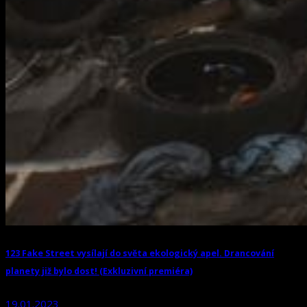
123 Fake Street vysílají do světa ekologický apel. Drancování
planety již bylo dost! (Exkluzivní premiéra)
19.01.2023