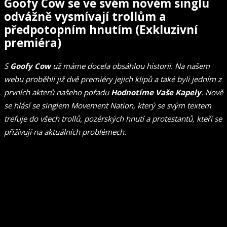
Goofy Cow se ve svém novém singlu
odvážně vysmívají trollům a
předpotopním hnutím (Exkluzivní
premiéra)
S
Goofy Cow
už máme docela obsáhlou historii. Na našem
webu proběhli již dvě premiéry jejich klipů a také byli jedním z
prvních akterů našeho pořadu
Hodnotíme Vaše Kapely
. Nově
se hlásí se singlem Movement Nation, který se svým textem
trefuje do všech trollů, pozérských hnutí a protestantů, kteří se
přiživují na aktuálních problémech.