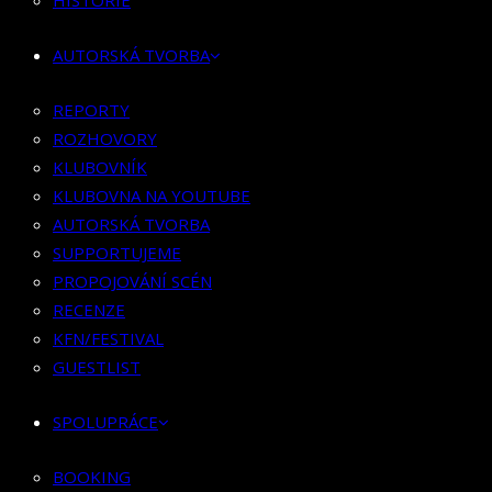
HISTORIE
KLUBOVNÍK
KLUBOVNA NA YOUTUBE
AUTORSKÁ TVORBA
AUTORSKÁ TVORBA
SUPPORTUJEME
REPORTY
PROPOJOVÁNÍ SCÉN
ROZHOVORY
RECENZE
KLUBOVNÍK
KFN/FESTIVAL
KLUBOVNA NA YOUTUBE
GUESTLIST
AUTORSKÁ TVORBA
SUPPORTUJEME
SPOLUPRÁCE
PROPOJOVÁNÍ SCÉN
RECENZE
BOOKING
KFN/FESTIVAL
PR SPOLUPRÁCE
GUESTLIST
MERCH
SPOLUPRÁCE
KONTAKT
BOOKING