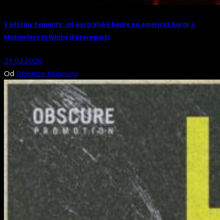
3 odstíny temnoty: od australské bouře po americký horor s
Motionless In White (Fotoreport)
23.02.2026
Od
Redakce Klubovny