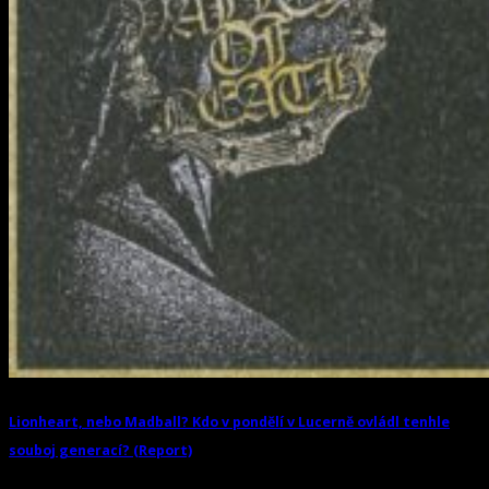
Lionheart, nebo Madball? Kdo v pondělí v Lucerně ovládl tenhle
souboj generací? (Report)