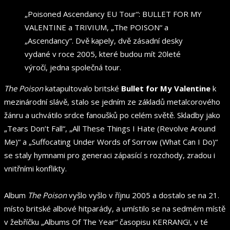
„Poisoned Ascendancy EU Tour“: BULLET FOR MY
VALENTINE a TRIVIUM, „The POISON“ a
„Ascendancy“. Dvě kapely, dvě zásadní desky
vydané v roce 2005, které budou mít 20leté
výročí, jedna společná tour.
The Poison
katapultovalo britské
Bullet for My Valentine
k
mezinárodní slávě, stalo se jedním ze základů metalcorového
žánru a uchvátilo srdce fanoušků po celém světě. Skladby jako
„Tears Don’t Fall“, „All These Things I Hate (Revolve Around
Me)“ a „Suffocating Under Words of Sorrow (What Can I Do)“
se staly hymnami pro generaci zápasící s rozchody, zradou i
vnitřními konflikty.
Album
The Poison
vyšlo vyšlo v říjnu 2005 a dostalo se na 21.
místo britské albové hitparády, a umístilo se na sedmém místě
v žebříčku „Albums Of The Year“ časopisu KERRANG!, v té