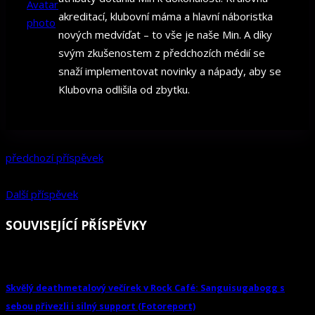
akreditací, klubovní máma a hlavní náboristka
nových medvíďat – to vše je naše Min. A díky
svým zkušenostem z předchozích médií se
snaží implementovat novinky a nápady, aby se
Klubovna odlišila od zbytku.
předchozí příspěvek
Další příspěvek
SOUVISEJÍCÍ PŘÍSPĚVKY
Skvělý deathmetalový večírek v Rock Café: Sanguisugabogg s
sebou přivezli i silný support (Fotoreport)