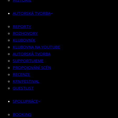
HISTORIE
KLUBOVNÍK
KLUBOVNA NA YOUTUBE
AUTORSKÁ TVORBA
AUTORSKÁ TVORBA
SUPPORTUJEME
REPORTY
PROPOJOVÁNÍ SCÉN
ROZHOVORY
RECENZE
KLUBOVNÍK
KFN/FESTIVAL
KLUBOVNA NA YOUTUBE
GUESTLIST
AUTORSKÁ TVORBA
SUPPORTUJEME
SPOLUPRÁCE
PROPOJOVÁNÍ SCÉN
RECENZE
BOOKING
KFN/FESTIVAL
PR SPOLUPRÁCE
GUESTLIST
MERCH
SPOLUPRÁCE
KONTAKT
BOOKING