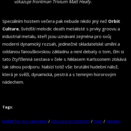
vzkazuje frontman Trivium Matt Heafy.
Speciálním hostem večera pak nebude nikdo jiný než
Orbit
Culture
, švédští melodic death metalisté s prvky groovu a
industrial metalu, kteří jsou uznávaní zejména pro svůj
moderní dynamický rozsah, jedinečné skladatelské umění a
oddanou fanouškovskou základnu a není debaty o tom, čím si
tato čtyřčlenná sestava v čele s Niklasem Karlssonem získává
tak silnou podporu. Nabízí totiž vše: brutální hudební nálož,
která je svěží, dynamická, pestrá a s temným hororovým
nádechem.
Tags:
bullet for my valentine
/
obscure promotion
/
tour
/
trivium