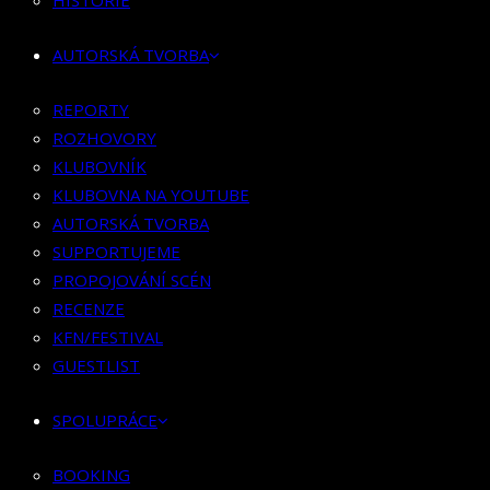
HISTORIE
KLUBOVNÍK
KLUBOVNA NA YOUTUBE
AUTORSKÁ TVORBA
AUTORSKÁ TVORBA
SUPPORTUJEME
REPORTY
PROPOJOVÁNÍ SCÉN
ROZHOVORY
RECENZE
KLUBOVNÍK
KFN/FESTIVAL
KLUBOVNA NA YOUTUBE
GUESTLIST
AUTORSKÁ TVORBA
SUPPORTUJEME
SPOLUPRÁCE
PROPOJOVÁNÍ SCÉN
RECENZE
BOOKING
KFN/FESTIVAL
PR SPOLUPRÁCE
GUESTLIST
MERCH
SPOLUPRÁCE
KONTAKT
BOOKING