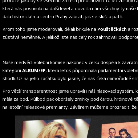
protože jako by se všechno za těch předchozích 10 let zúročilo 
která nás posunula na další level a dovolila nám všechny ty naše
dala historickému centru Prahy zabrat, jak se sluší a patří.
Krom toho jsme moderovali, dělali brikule na
Pouštěčkách
a roz
zůstává neměnné. A jelikož jste nás celý rok zahrnovali podporou
Naše medvědí volební komise nakonec v celku dospěla k závratný
kategorií
ALBUM/EP
, která letos připomínala parlamentní voleb
shodli. Už na jeho začátku bylo jasné, že nás čeká mimořádně sil
Pro větší transparentnost jsme upravili i náš hlasovací systém, k
měla za bod. Půlbod pak obdržely zmínky pod čarou, hrdinové tě
na letošní releasové premianty. Závěrem můžeme prozradit, ž