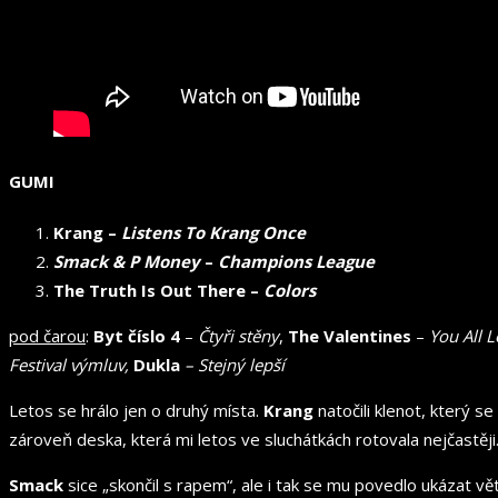
GUMI
Krang –
Listens To Krang Once
Smack & P Money
–
Champions League
The Truth Is Out There –
Colors
pod čarou
:
Byt číslo 4
–
Čtyři stěny
,
The Valentines
–
You All 
Festival výmluv,
Dukla
– Stejný lepší
Letos se hrálo jen o druhý místa.
Krang
natočili klenot, který s
zároveň deska, která mi letos ve sluchátkách rotovala nejčast
Smack
sice „skončil s rapem“, ale i tak se mu povedlo ukázat v