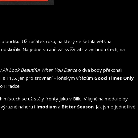
 bodíku. Už začátek roku, na který se šetřila většina
dskočily. Na jedné straně vál svěží vítr z východu Čech, na
u All Look Beautiful When You Dance
o dva body překonali
 11,5. Jen pro srovnání –⁠⁠⁠⁠⁠⁠ loňským vítězům
Good Times Only
do Hradce!
 místech se už stály fronty jako v Bille. V lajně na medaile by
 výrazně nahoru i
Imodium
a
Bitter Season
. Jak jsme jednotlivě