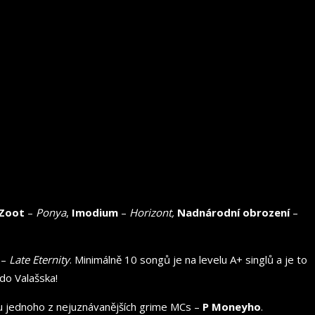
 Zoot
–
Ponya
,
Imodium
–
Horizont,
Nadnárodní obrození
–
 –
Late Eternity
. Minimálně 10 songů je na levelu A+ singlů a je to
 do Valašska!
oku jednoho z nejuznávanějších grime MCs –
P Moneyho
.