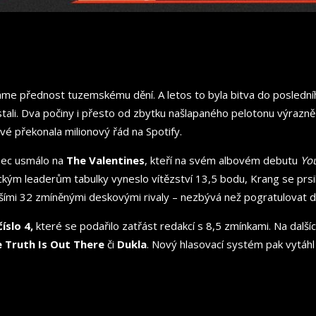
me přednost tuzemskému dění. A letos to byla bitva do posledního
ali. Dva počiny i přesto od zbytku našlapaného pelotonu výrazně o
é překonala milionový řád na Spotify.
onec usmálo na
The Valentines
, kteří na svém albovém debutu
Yo
kým leaderům tabulky vyneslo vítězství 13,5 bodu, Krang se prsili s
s dalšími 32 zmíněnými deskovými rivaly – nezbývá než pogratulovat 
íslo 4,
které se podařilo zatřást redakcí s 8,5 zmínkami. Na dalších
 Truth Is Out There
či
Dukla
. Nový hlasovací systém pak vytáhl