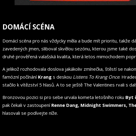
DOMÁCÍ SCÉNA
Domácí scéna pro nás vždycky měla a bude mít prioritu, takže dá
zavedených jmen, sliboval skvělou sezónu, kterou jsme také dost
druhé prověřená valašská kvalita, která letos mimochodem poprv
A jelikož rozhodovala doslova jakákoliv zmínečka, štěstí se nak
famózní počínání
Krang
s deskou
Listens To Krang Once
. Hradec
stačilo k vítězství 5 hlasů. A to se ještě The Valentines rvali 
Bronzovou pozici si pro sebe urvala kometa letošního roku
Byt č
pak čekali v zastoupení
Renne Dang, Midnight Swimmers, The
hlasovali se podívejte níže.