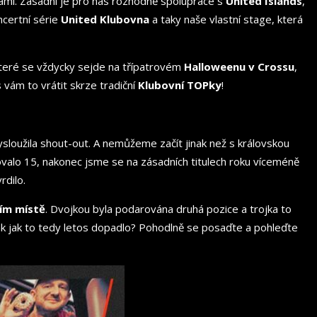
vami. Zásadní je pro nás rozhodně spolupráce s
United Islands
,
ncertní série
United Klubovna
a taky naše vlastní stage, která
 které se vždycky sejde na třípatrovém
Halloweenu v Crossu
,
 vám to vrátit skrze tradiční
Klubovní TOPky
!
sloužila shout-out. A nemůžeme začít jinak než s královskou
sovalo 15, nakonec jsme se na zásadních titulech roku víceméně
rdilo.
ím místě
. Dvojkou byla podarována druhá pozice a trojka to
ak jak to tedy letos dopadlo? Pohodlně se posaďte a pohleďte