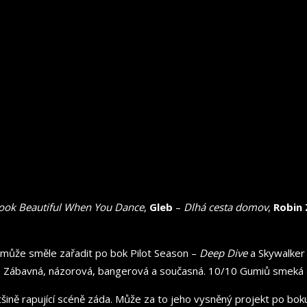
Look Beautiful When You Dance
,
Gleb
–
Dlhá cesta domov
,
Robin
e může směle zařadit po bok Pilot Season –
Deep Dive
a Skywalker
ěji. Zábavná, názorová, bangerová a současná. 10/10 Gumiů smeká
ětšině rapující scéně záda. Může za to jeho vysněný projekt po b