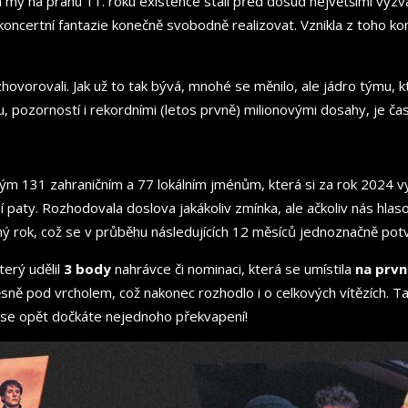
a my na prahu 11. roku existence stáli před dosud největšími výz
 koncertní fantazie konečně svobodně realizovat. Vznikla z toho ko
hovorovali. Jak už to tak bývá, mnohé se měnilo, ale jádro týmu,
, pozorností i rekordními (letos prvně) milionovými dosahy, je čas
m 131 zahraničním a 77 lokálním jménům, která si za rok 2024 vy
ní paty. Rozhodovala doslova jakákoliv zmínka, ale ačkoliv nás hla
ný rok, což se v průběhu následujících 12 měsíců jednoznačně potv
terý udělil
3 body
nahrávce či nominaci, která se umístila
na prvn
sně pod vrcholem, což nakonec rozhodlo i o celkových vítězích. T
e se opět dočkáte nejednoho překvapení!