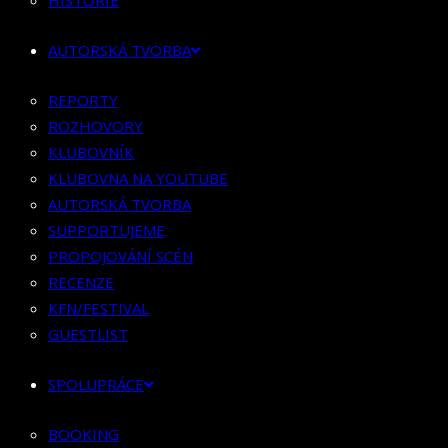
HISTORIE
KLUBOVNÍK
KLUBOVNA NA YOUTUBE
AUTORSKÁ TVORBA
AUTORSKÁ TVORBA
SUPPORTUJEME
REPORTY
PROPOJOVÁNÍ SCÉN
ROZHOVORY
RECENZE
KLUBOVNÍK
KFN/FESTIVAL
KLUBOVNA NA YOUTUBE
GUESTLIST
AUTORSKÁ TVORBA
SUPPORTUJEME
SPOLUPRÁCE
PROPOJOVÁNÍ SCÉN
RECENZE
BOOKING
KFN/FESTIVAL
PR SPOLUPRÁCE
GUESTLIST
MERCH
SPOLUPRÁCE
KONTAKT
BOOKING