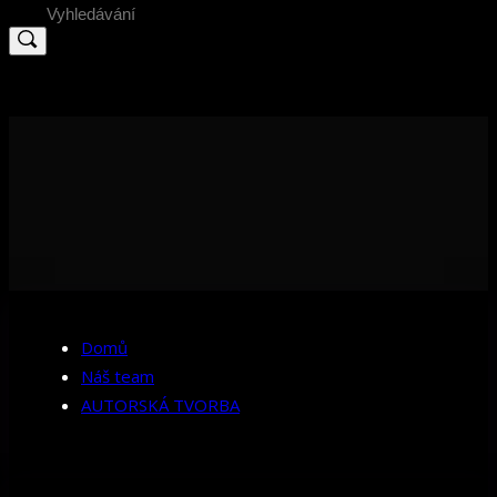
Search
for:
Domů
Náš team
AUTORSKÁ TVORBA