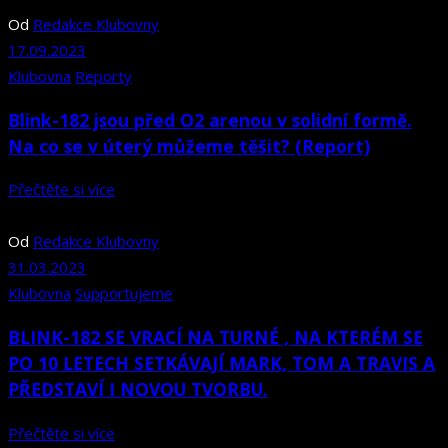
Od
Redakce Klubovny
17.09.2023
Klubovna
Reporty
Blink-182 jsou před O2 arenou v solidní formě.
Na co se v úterý můžeme těšit? (Report)
Přečtěte si více
Od
Redakce Klubovny
31.03.2023
Klubovna
Supportujeme
BLINK-182 SE VRACÍ NA TURNÉ , NA KTERÉM SE
PO 10 LETECH SETKÁVAJÍ MARK, TOM A TRAVIS A
PŘEDSTAVÍ I NOVOU TVORBU.
Přečtěte si více